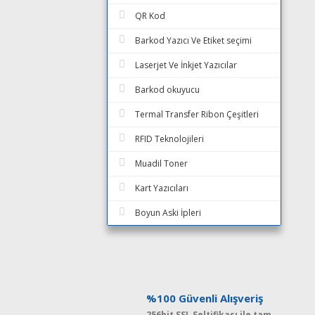
QR Kod
Barkod Yazıcı Ve Etiket seçimi
Laserjet Ve İnkjet Yazıcılar
Barkod okuyucu
Termal Transfer Ribon Çeşitleri
RFID Teknolojileri
Muadil Toner
Kart Yazıcıları
Boyun Aski İpleri
%100 Güvenli Alışveriş
256bit SSL Seltifikası ile tam