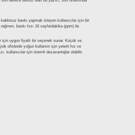
son derece sessiz olan bu yazıcı, ofis ortamında
ablosuz baskı yapmak isteyen kullanıcılar için bir
 rağmen, baskı hızı 16 sayfa/dakika (ppm) ile
 için uygun fiyatlı bir seçenek sunar. Küçük ve
k ofislerde yoğun kullanım için yeterli hız ve
 kullanıcılar için önemli dezavantajlar olabilir.