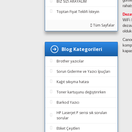
görse
BİZ SİZİ ARAYALIM
rahat
Toptan Fiyat Teklifi İsteyin
Dezav
WiFi 
Tüm Sayfalar
dezav
olduk
Canon
kompa
Blog Kategorileri
kapas
Brother yazıcılar
Sorun Giderme ve Yazıcı İpuçları
Kağıt sıkışma hatası
Toner kartuşunu değiştirirken
Barkod Yazıcı
HP Laserjet P serisi sık sorulan
sorular
Etiket Çeşitleri