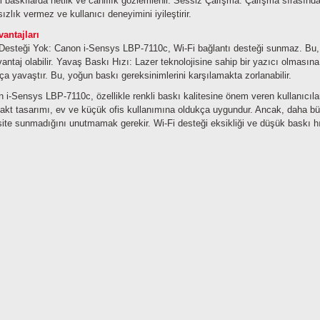
l baskılarda netlik ve canlılık gözlemlenir.
Sessiz Çalışma: Çalışma sırasında 
sızlık vermez ve kullanıcı deneyimini iyileştirir.
antajları
Desteği Yok: Canon i-Sensys LBP-7110c, Wi-Fi bağlantı desteği sunmaz. Bu, k
antaj olabilir.
Yavaş Baskı Hızı: Lazer teknolojisine sahip bir yazıcı olmasına
ça yavaştır. Bu, yoğun baskı gereksinimlerini karşılamakta zorlanabilir.
 i-Sensys LBP-7110c, özellikle renkli baskı kalitesine önem veren kullanıcılar
kt tasarımı, ev ve küçük ofis kullanımına oldukça uygundur. Ancak, daha büyü
ite sunmadığını unutmamak gerekir. Wi-Fi desteği eksikliği ve düşük baskı hızı,