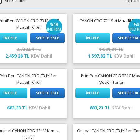
Stoktakiler
Toplam 
PrintPen CANON CRG-731BK SET
CANON CRG-731 Set Muadil Ton
%10
%5
Muadil Toner
İNDİRİM
İNDİR
İNCELE
SEPETE EKLE
İNCELE
SEPETE EKL
2.732,54 TL
1.681,91 TL
2.459,28 TL
KDV Dahil
1.597,82 TL
KDV Dahil
PrintPen CANON CRG-731Y Sarı
PrintPen CANON CRG-731C Mav
Muadil Toner
Muadil Toner
İNCELE
SEPETE EKLE
İNCELE
SEPETE EKL
683,23 TL
KDV Dahil
683,23 TL
KDV Dahil
rijinal CANON CRG-731M Kırmızı
Orijinal CANON CRG-731Y Sarı To
Toner