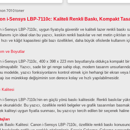
n i-Sensys LBP-7110c: Kaliteli Renkli Baskı, Kompakt Tas
 i-Sensys LBP-7110c, uygun fiyatıyla güvenilir ve kaliteli lazer renkli baskı 
llanımı için ideal olan bu yazıcı, keskin renkli baskılar ve net metin çıktıla
 hızı ve kâğıt kapasitesi gibi bazı özellikleri, daha büyük ofislerde kullanım içi
ım ve Boyutlar
 i-Sensys LBP-7110c, 400 x 398 x 223 mm boyutlarıyla oldukça kompakt bir yap
 olmayabilir. Yazıcı, sade bir gri renge sahip olup, modern tasarım unsurların
bu modelde, yazıcı fonksiyonlarını kontrol etmek için herhangi bir ekran ve
ajı ise mürekkep değişiminin son derece kolay ve hızlı yapılabilmesidir.
 Kalitesi
 i-Sensys LBP-7110c'nin en güçlü yönü baskı kalitesidir. Renkli baskılar yüksek
e okunaklıdır. Bu yazıcı, özellikle renkli belgeler ve grafik tasarımları basmak 
k kaliteyi uygun fiyatla sunması, bu yazıcıyı tercih edilen bir seçenek haline g
ajları
k Baskı Kalitesi: Canon i-Sensys LBP-7110c, özellikle renkli baskı konus