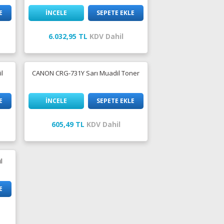
E
İNCELE
SEPETE EKLE
6.032,95 TL
KDV Dahil
l
CANON CRG-731Y Sarı Muadil Toner
E
İNCELE
SEPETE EKLE
605,49 TL
KDV Dahil
l
E