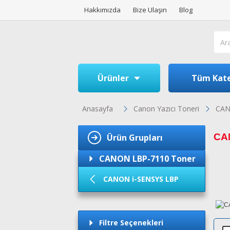
Hakkımızda
Bize Ulaşın
Blog
Ürünler
Tüm Kate
Anasayfa
Canon Yazıcı Toneri
CAN
CAN
Ürün Grupları
CANON LBP-7110 Toner
CANON i-SENSYS LBP
Filtre Seçenekleri