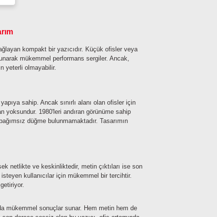
arım
sağlayan kompakt bir yazıcıdır. Küçük ofisler veya
rı sunarak mükemmel performans sergiler. Ancak,
n yeterli olmayabilir.
ıya sahip. Ancak sınırlı alanı olan ofisler için
dan yoksundur. 1980'leri andıran görünüme sahip
ya bağımsız düğme bulunmamaktadır. Tasarımın
 netlikte ve keskinliktedir, metin çıktıları ise son
isteyen kullanıcılar için mükemmel bir tercihtir.
etiriyor.
unda mükemmel sonuçlar sunar. Hem metin hem de