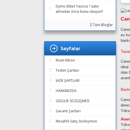
Dymo Etiket Yazıcısı ? satın
almadan önce bunu okuyun!!
Cano
Tüm Bloglar
Canon
ev ku
baskı
Sayfalar
Tasar
Resin Ribon
Canon
ideal
Teslim Şartları
olan 
avant
İADE ŞARTLARI
Baskı
HAKKIMIZDA
Canon
GİZLİLİK SÖZLEŞMESİ
derec
Yükse
Garanti Şartları
Avant
Mesafeli Satış Sözleşmesi
Yükse