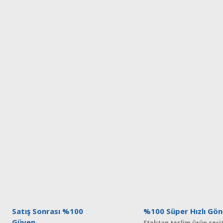
Satış Sonrası %100
%100 Süper Hızlı Gön
Güven
Stoktan teslim ürün çeşit