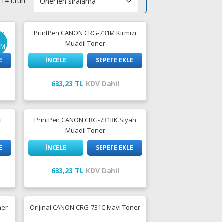
14 ürün
er
PrintPen CANON CRG-731M Kırmızı
Muadil Toner
İM
E
İNCELE
SEPETE EKLE
683,23 TL
KDV Dahil
i
PrintPen CANON CRG-731BK Siyah
Muadil Toner
E
İNCELE
SEPETE EKLE
683,23 TL
KDV Dahil
ner
Orijinal CANON CRG-731C Mavi Toner