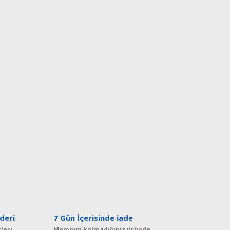
deri
7 Gün İçerisinde iade
leri
Memnun kalmadığınız üründe