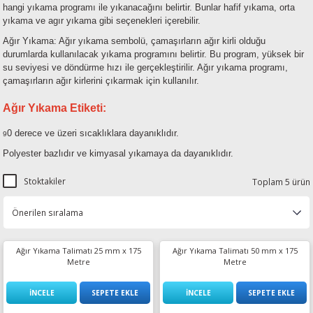
hangi yıkama programı ile yıkanacağını belirtir. Bunlar hafif yıkama, orta
esin Ribon
oner
rJet CP
yıkama ve agır yıkama gibi seçenekleri içerebilir.
Ağır Yıkama: Ağır yıkama sembolü, çamaşırların ağır kirli olduğu
rjet Pro
durumlarda kullanılacak yıkama programını belirtir. Bu program, yüksek bir
su seviyesi ve döndürme hızı ile gerçekleştirilir. Ağır yıkama programı,
çamaşırların ağır kirlerini çıkarmak için kullanılır.
Ağır Yıkama Etiketi:
0 derece ve üzeri sıcaklıklara dayanıklıdır.
9
Polyester bazlıdır ve kimyasal yıkamaya da dayanıklıdır.
Stoktakiler
Toplam 5 ürün
Ağır Yıkama Talimatı 25 mm x 175
Ağır Yıkama Talimatı 50 mm x 175
Metre
Metre
İNCELE
SEPETE EKLE
İNCELE
SEPETE EKLE