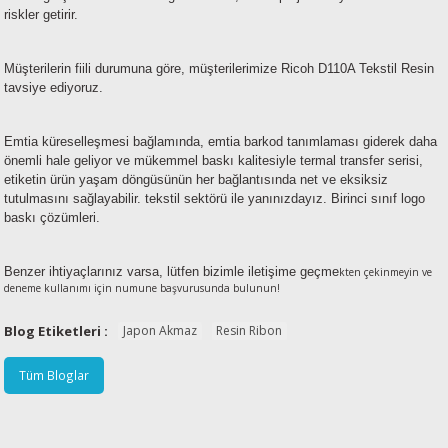
riskler getirir.
Müşterilerin fiili durumuna göre, müşterilerimize Ricoh D110A Tekstil Resin
tavsiye ediyoruz.
Emtia küreselleşmesi bağlamında, emtia barkod tanımlaması giderek daha
önemli hale geliyor ve mükemmel baskı kalitesiyle termal transfer serisi,
etiketin ürün yaşam döngüsünün her bağlantısında net ve eksiksiz
tutulmasını sağlayabilir. tekstil sektörü ile yanınızdayız. Birinci sınıf logo
baskı çözümleri.
Benzer ihtiyaçlarınız varsa, lütfen bizimle iletişime geçme
kten çekinmeyin ve
deneme kullanımı için numune başvurusunda bulunun!
Blog Etiketleri :
Japon Akmaz
Resin Ribon
Tüm Bloglar