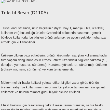
esin Ribon
oner
rJet CP
Tekstil Resin (D110A)
rjet Pro
Tekstil endüstrisinde, ürün bilgilerinin (fiyat, boyut, menşei ülke, içerikler,
kullanım vb.) bulunduğu ürünler üzerindeki etiketlerin basılması gerekir,
böylece kullanıcılar bu bilgileri ürünü anlamak ve uygun şekilde muhafaza
etmek için kullanabilirler.
Ürünlere dikilen bazı etiketlerin, ürünün üretimden satıştan kullanıma kadar
tüm yaşam döngüsüne eşlik etmesi, etiket üzerindeki bilgilerin yıkama (su,
deterjan, yumuşatıcı, sürtünme), Kurutma (yüksek ısı, sürtünme), ütüleme
(yüksek ısı, nem, sürtünme) ve kuru temizleme vb.
Mükemmel bir baskı kalitesi yoksa, etiket bilgileri zarar görür, ürünün
üretimi, satışı ve kullanımının sorunsuz bir şekilde tamamlanması garanti
edilemez ve ürünün rekabet gücü büyük ölçüde etkilenir.
Etiket baskısı için tasarlanmış tekstil resini termal transfer, ne tür baskı
ortamı (kağıt ürünleri, sentetik malzemeler veya tekstiller) olursa olsun,