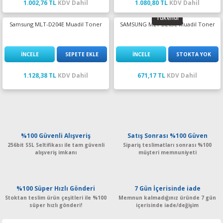
1.002,76 TL
KDV Dahil
1.080,80 TL
KDV Dahil
Tükendi
Samsung MLT-D204E Muadil Toner
SAMSUNG MLT D203L Muadil Toner
İNCELE
SEPETE EKLE
İNCELE
STOKTA YOK
1.128,38 TL
KDV Dahil
671,17 TL
KDV Dahil
%100 Güvenli Alışveriş
Satış Sonrası %100 Güven
256bit SSL Seltifikası ile tam güvenli
Sipariş teslimatları sonrası %100
alışveriş imkanı
müşteri memnuniyeti
%100 Süper Hızlı Gönderi
7 Gün İçerisinde iade
Stoktan teslim ürün çeşitleri ile %100
Memnun kalmadığınız üründe 7 gün
süper hızlı gönderi!
içerisinde iade/değişim