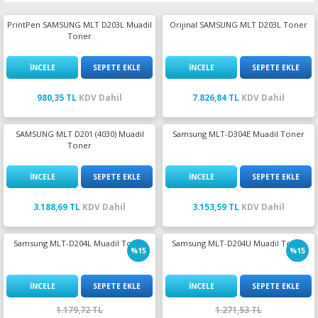
esin Ribon
oner
rJet CP
PrintPen SAMSUNG MLT D203L Muadil
Orijinal SAMSUNG MLT D203L Toner
Toner
rjet Pro
İNCELE
SEPETE EKLE
İNCELE
SEPETE EKLE
980,35 TL
KDV Dahil
7.826,84 TL
KDV Dahil
SAMSUNG MLT D201 (4030) Muadil
Samsung MLT-D304E Muadil Toner
Toner
İNCELE
SEPETE EKLE
İNCELE
SEPETE EKLE
3.188,69 TL
KDV Dahil
3.153,59 TL
KDV Dahil
Samsung MLT-D204L Muadil Toner
Samsung MLT-D204U Muadil Toner
%15
%15
İNCELE
SEPETE EKLE
İNCELE
SEPETE EKLE
1.179,72 TL
1.271,53 TL