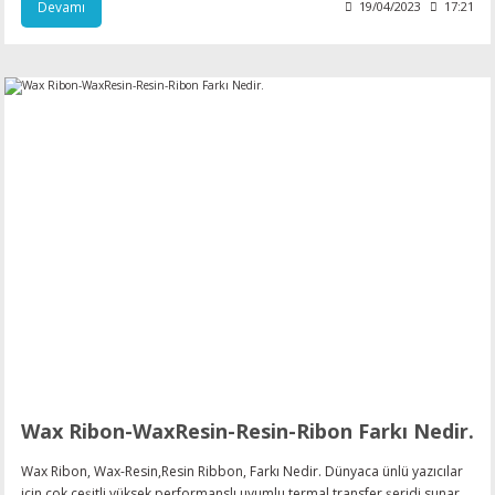
Devamı
19/04/2023
17:21
Wax Ribon-WaxResin-Resin-Ribon Farkı Nedir.
Wax Ribon, Wax-Resin,Resin Ribbon, Farkı Nedir. Dünyaca ünlü yazıcılar
için çok çeşitli yüksek performanslı uyumlu termal transfer şeridi sunar.