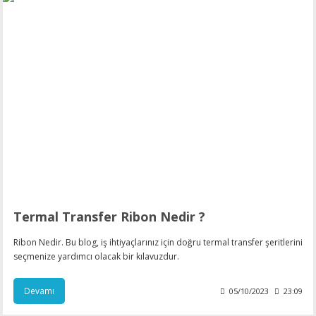
esin Ribon
oner
rJet CP
rjet Pro
Termal Transfer Ribon Nedir ?
Ribon Nedir. Bu blog, iş ihtiyaçlarınız için doğru termal transfer şeritlerini
seçmenize yardımcı olacak bir kılavuzdur.
Devamı
05/10/2023
23:09