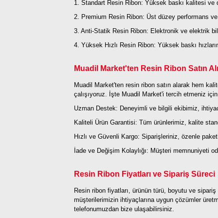
1. Standart Resin Ribon: Yüksek baskı kalitesi ve da
2. Premium Resin Ribon: Üst düzey performans ve day
3. Anti-Statik Resin Ribon: Elektronik ve elektrik bil
4. Yüksek Hızlı Resin Ribon: Yüksek baskı hızlarınd
Muadil Market'ten Resin Ribon Satın Al
Muadil Market'ten resin ribon satın alarak hem kalit
çalışıyoruz. İşte Muadil Market'i tercih etmeniz içi
Uzman Destek: Deneyimli ve bilgili ekibimiz, ihtiy
Kaliteli Ürün Garantisi: Tüm ürünlerimiz, kalite sta
Hızlı ve Güvenli Kargo: Siparişleriniz, özenle paketl
İade ve Değişim Kolaylığı: Müşteri memnuniyeti odak
Resin Ribon Fiyatları ve Sipariş Süreci
Resin ribon fiyatları, ürünün türü, boyutu ve sipari
müşterilerimizin ihtiyaçlarına uygun çözümler üretm
telefonumuzdan bize ulaşabilirsiniz.