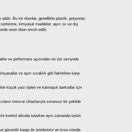
ddır. Bu tür ribonlar, genellikle plastik, polyester,
 sürtünme, kimyasal maddeler, aşırı ısı ve dış
de resin ribon tercih edilir.
kalite ve performans açısından en üst seviyede
yasallar ve aşırı sıcaklık gibi faktörlere karşı
kle küçük yazı tipleri ve karmaşık barkodlar için
cıların mevcut cihazlarıyla sorunsuz bir şekilde
erini kontrol altında tutarken aynı zamanda üstün
e güvenilir kargo ile ürünlerinizi en kısa sürede