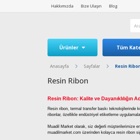
Hakkımızda
Bize Ulaşın
Blog
Ürünler
Tüm Kate
Anasayfa
Sayfalar
Resin Ribo
Resin Ribon
Resin Ribon: Kalite ve Dayanıklılığın A
Resin ribon, termal transfer baskı teknolojilerinde k
ribonlar, özellikle endüstriyel etiketleme uygulamalar
Muadil Market olarak, siz değerli müşterilerimize e
muadilmarket.com
üzerinden kolayca resin ribon sipa