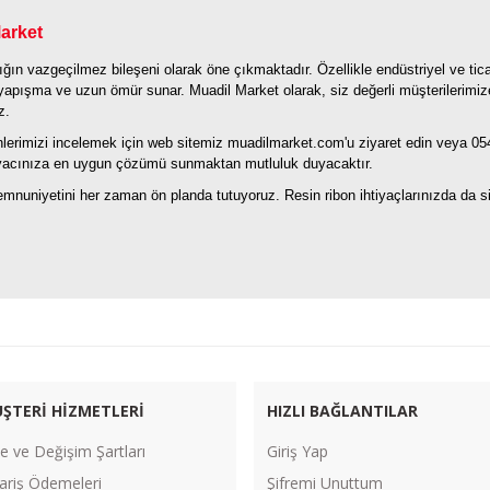
arket
ılığın vazgeçilmez bileşeni olarak öne çıkmaktadır. Özellikle endüstriyel ve t
yapışma ve uzun ömür sunar. Muadil Market olarak, siz değerli müşterilerimi
z.
nlerimizi incelemek için web sitemiz muadilmarket.com'u ziyaret edin veya 05
tiyacınıza en uygun çözümü sunmaktan mutluluk duyacaktır.
emnuniyetini her zaman ön planda tutuyoruz. Resin ribon ihtiyaçlarınızda da 
ŞTERİ HİZMETLERİ
HIZLI BAĞLANTILAR
e ve Değişim Şartları
Giriş Yap
ariş Ödemeleri
Şifremi Unuttum