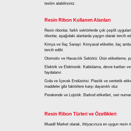
teslim alabilirsiniz.
Resin Ribon Kullanım Alanları
Resin ribonlar, farklı sektörlerde çok çeşitli uygula
ribonlar, aşağıdaki alanlarda yaygın olarak tercih ed
Kimya ve İlaç Sanayi: Kimyasal etiketler, ilaç amba
tercih edilir.
Otomotiv ve Havacılık Sektörü: Ürün etiketleme, par
Elektrik ve Elektronik: Kablolama, devre kartları ve
faydalanır.
Gıda ve İçecek Endüstrisi: Plastik ve sentetik etiket
maddeler gibi faktörlere karşı dayanıklı olur.
Perakende ve Lojistik: Barkod etiketleri, seri numaral
Resin Ribon Türleri ve Özellikleri
Muadil Market olarak, ihtiyacınıza en uygun resin r