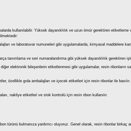
malarda kullanılabilir. Yüksek dayanıklılık ve uzun ömür gerektiren etiketleme ve
ilmektedir:
lajları ve laboratuvar numuneleri gibi uygulamalarda, kimyasal maddelere karşı
ça tanımlama ve seri numaralandırma gibi yüksek dayanıklılık gerektiren işleml
 diğer elektronik bileşenlerin etiketlenmesi gibi uygulamalar, resin ribonların s
ler, özellikle gıda ambalajları ve içecek etiketleri için resin ribonlar ile basıl
arı, nakliye etiketleri ve stok kontrolü için resin ribon kullanılır.
ibon türünü bulmanıza yardımcı oluyoruz. Genel olarak, resin ribonlar birkaç an