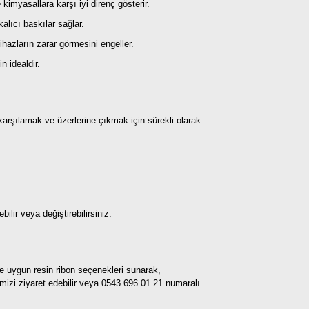
kimyasallara karşı iyi direnç gösterir.
alıcı baskılar sağlar.
cihazların zarar görmesini engeller.
n idealdir.
 karşılamak ve üzerlerine çıkmak için sürekli olarak
lir veya değiştirebilirsiniz.
eye uygun resin ribon seçenekleri sunarak,
imizi ziyaret edebilir veya 0543 696 01 21 numaralı