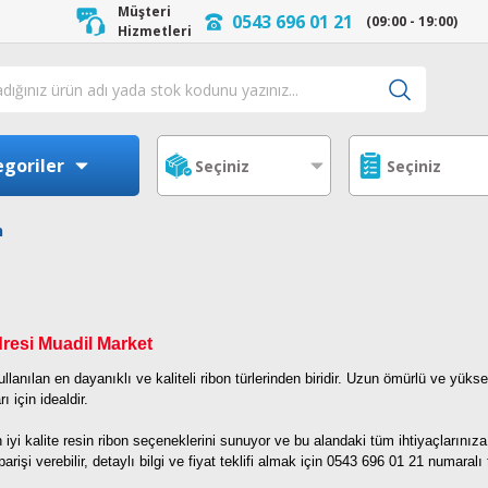
Müşteri
0543 696 01 21
(09:00 - 19:00)
Hizmetleri
goriler
n
dresi Muadil Market
ullanılan en dayanıklı ve kaliteli ribon türlerinden biridir. Uzun ömürlü ve yükse
ı için idealdir.
n iyi kalite resin ribon seçeneklerini sunuyor ve bu alandaki tüm ihtiyaçlarını
rişi verebilir, detaylı bilgi ve fiyat teklifi almak için 0543 696 01 21 numaral