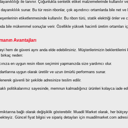
yanıklılığı ile tanınır. Çoğunlukla sentetik etiket malzemelerinde kullanılır ve 
anıklılık sunar. Bu tür resin ribonlar, çok aşındırıcı ortamlarda bile net ve k
eşenlerinin etiketlenmesinde kullanılır. Bu ribon türü, statik elektriği önler ve 
a bile mükemmel sonuçlar verir. Özellikle yüksek hacimli üretim ortamları içi
manın Avantajları
eyi hem de güveni aynı anda elde edebilirsiniz. Müşterilerimizin beklentilerini
n birkaç neden:
acınıza en uygun resin ribon seçimini yapmanızda size yardımcı olur.
ndartlarına uygun olarak üretilir ve uzun ömürlü performans sunar.
enerek güvenli bir şekilde adresinize teslim edilir.
lı politikalarımız sayesinde, memnun kalmadığınız ürünleri kolayca iade edebi
ş miktarına bağlı olarak değişiklik gösterebilir. Muadil Market olarak, her bütç
ekteyiz. Güncel fiyat bilgisi ve sipariş detayları için muadilmarket.com adres