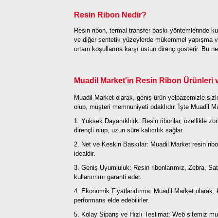
Resin Ribon Nedir?
Resin ribon, termal transfer baskı yöntemlerinde kull
ve diğer sentetik yüzeylerde mükemmel yapışma ve d
ortam koşullarına karşı üstün direnç gösterir. Bu ne
Muadil Market'in Resin Ribon Ürünleri v
Muadil Market olarak, geniş ürün yelpazemizle sizl
olup, müşteri memnuniyeti odaklıdır. İşte Muadil Mar
1. Yüksek Dayanıklılık: Resin ribonlar, özellikle z
dirençli olup, uzun süre kalıcılık sağlar.
2. Net ve Keskin Baskılar: Muadil Market resin ribo
idealdir.
3. Geniş Uyumluluk: Resin ribonlarımız, Zebra, Sato
kullanımını garanti eder.
4. Ekonomik Fiyatlandırma: Muadil Market olarak, kal
performans elde edebilirler.
5. Kolay Sipariş ve Hızlı Teslimat: Web sitemiz muad