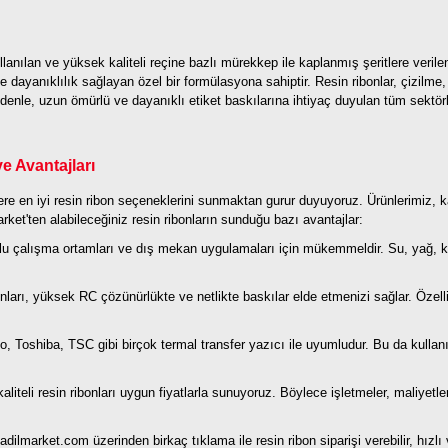
anılan ve yüksek kaliteli reçine bazlı mürekkep ile kaplanmış şeritlere verilen a
ayanıklılık sağlayan özel bir formülasyona sahiptir. Resin ribonlar, çizilme,
denle, uzun ömürlü ve dayanıklı etiket baskılarına ihtiyaç duyulan tüm sektörler
e Avantajları
ere en iyi resin ribon seçeneklerini sunmaktan gurur duyuyoruz. Ürünlerimiz, 
ket'ten alabileceğiniz resin ribonların sunduğu bazı avantajlar:
orlu çalışma ortamları ve dış mekan uygulamaları için mükemmeldir. Su, yağ, kim
nları, yüksek RC çözünürlükte ve netlikte baskılar elde etmenizi sağlar. Özelli
, Toshiba, TSC gibi birçok termal transfer yazıcı ile uyumludur. Bu da kullanı
iteli resin ribonları uygun fiyatlarla sunuyoruz. Böylece işletmeler, maliyetl
ilmarket.com üzerinden birkaç tıklama ile resin ribon siparişi verebilir, hızlı v