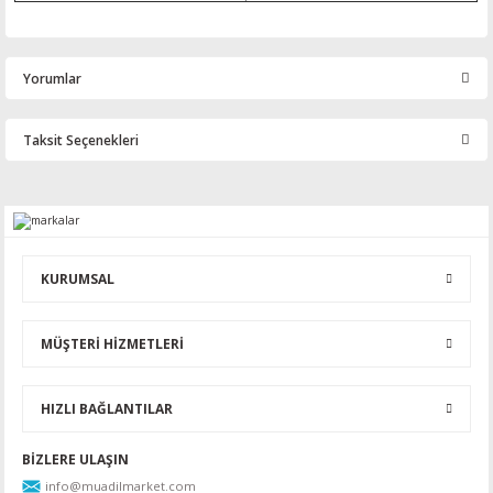
Yorumlar
Taksit Seçenekleri
Bu ürüne ilk yorumu siz yapın!
Yorum Yaz
KURUMSAL
MÜŞTERİ HİZMETLERİ
HIZLI BAĞLANTILAR
BİZLERE ULAŞIN
info@muadilmarket.com