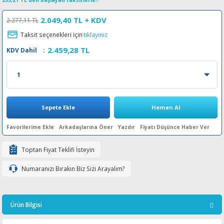
255,21 TL den başlayan taksitlerle!!
esin Ribon
oner
rJet CP
2.049,40 TL
+ KDV
2.277,11 TL
Taksit seçenekleri için
tıklayınız
rjet Pro
2.459,28 TL
KDV Dahil
:
Sepete Ekle
Hemen Al
Arkadaşlarına Öner
Yazdır
Fiyatı Düşünce Haber Ver
Toptan Fiyat Teklifi İsteyin
Numaranızı Bırakın Biz Sizi Arayalım?
Ürün Bilgisi