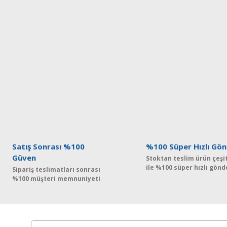
Satış Sonrası %100
%100 Süper Hızlı Gön
Güven
Stoktan teslim ürün çeşit
ile %100 süper hızlı gönd
Sipariş teslimatları sonrası
%100 müşteri memnuniyeti