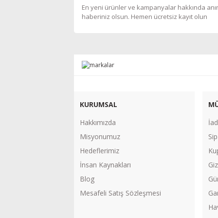
En yeni ürünler ve kampanyalar hakkında an
haberiniz olsun. Hemen ücretsiz kayıt olun
KURUMSAL
MÜ
Hakkımızda
İad
Misyonumuz
Sip
Hedeflerimiz
Ku
İnsan Kaynakları
Giz
Blog
Gü
Mesafeli Satış Sözleşmesi
Gar
Ha