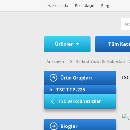
Hakkımızda
Bize Ulaşın
Blog
Ürünler
Tüm Kate
Anasayfa
Barkod Yazıcı & Ribbonları
TSC
Ürün Grupları
TSC TTP-225
TSC Barkod Yazıcılar
Bloglar