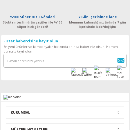
%100 Süper Hızlı Gönderi
7 Gün İçerisinde iade
Stoktan teslim ürün çeşitleri ile %100
Memnun kalmadığınız üründe 7 gün
süper hızlı gönderi!
içerisinde iade/değişim
Fırsat habercisine kayıt olun
En yeni ürünler ve kampanyalar hakkında anında haberiniz olsun. Hemen
ücretsiz kayıt olun
KURUMSAL
MÜŞTERİ HİZMETLERİ