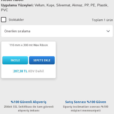
Uygulama Yüzeyleri
:
Vellum, Kuşe, Silvermat, Akmaz, PP, PE, Plastik,
PVC
Stoktakiler
Toplam 1 ürün
110 mm x 300 mt Wax Ribon
İNCELE
SEPETE EKLE
207,38 TL
KDV Dahil
%100 Güvenli Alışveriş
Satış Sonrası %100 Güven
256bit SSL Seltifikası ile tam güvenli
Sipariş teslimatları sonrası %100
alışveriş imkanı
müşteri memnuniyeti