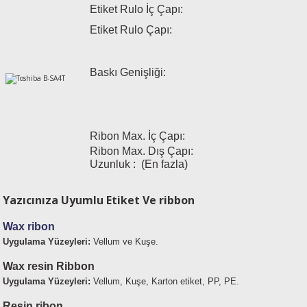
Etiket Rulo İç Çapı:
esin Ribon
oner
rJet CP
Etiket Rulo Çapı:
rjet Pro
Baskı Genişliği:
Ribon Max. İç Çapı:
Ribon Max. Dış Çapı:
Uzunluk : (En fazla)
Yazıcınıza Uyumlu Etiket Ve ribbon
Wax ribon
Uygulama Yüzeyleri:
Vellum ve Kuşe.
Wax resin Ribbon
Uygulama Yüzeyleri:
Vellum, Kuşe, Karton etiket, PP, PE.
Resin ribon