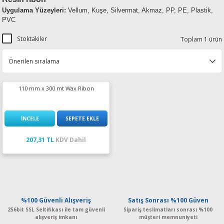
Uygulama Yüzeyleri
:
Vellum, Kuşe, Silvermat, Akmaz, PP, PE, Plastik,
PVC
Stoktakiler
Toplam 1 ürün
110 mm x 300 mt Wax Ribon
İNCELE
SEPETE EKLE
207,31 TL
KDV Dahil
%100 Güvenli Alışveriş
Satış Sonrası %100 Güven
256bit SSL Seltifikası ile tam güvenli
Sipariş teslimatları sonrası %100
alışveriş imkanı
müşteri memnuniyeti