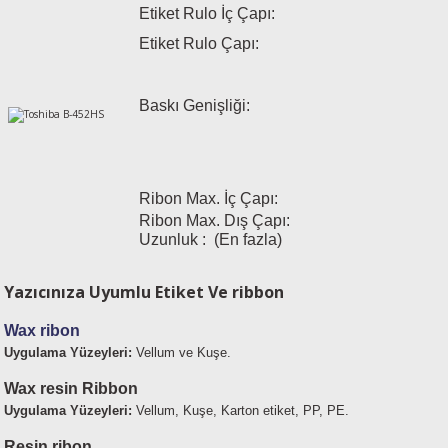
Etiket Rulo İç Çapı:
esin Ribon
oner
rJet CP
Etiket Rulo Çapı:
rjet Pro
Baskı Genişliği:
Ribon Max. İç Çapı:
Ribon Max. Dış Çapı:
Uzunluk : (En fazla)
Yazıcınıza Uyumlu Etiket Ve ribbon
Wax ribon
Uygulama Yüzeyleri:
Vellum ve Kuşe.
Wax resin Ribbon
Uygulama Yüzeyleri:
Vellum, Kuşe, Karton etiket, PP, PE.
Resin ribon