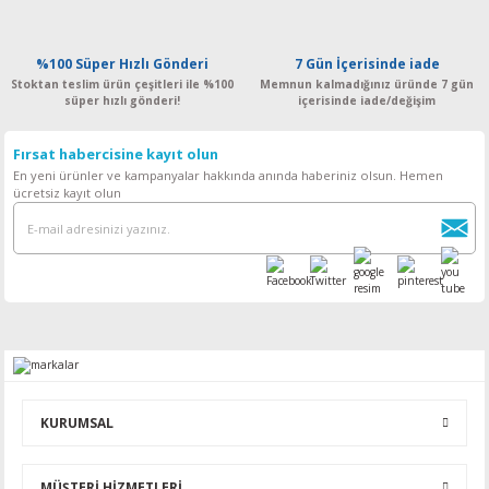
%100 Süper Hızlı Gönderi
7 Gün İçerisinde iade
Stoktan teslim ürün çeşitleri ile %100
Memnun kalmadığınız üründe 7 gün
süper hızlı gönderi!
içerisinde iade/değişim
Fırsat habercisine kayıt olun
En yeni ürünler ve kampanyalar hakkında anında haberiniz olsun. Hemen
ücretsiz kayıt olun
KURUMSAL
MÜŞTERİ HİZMETLERİ