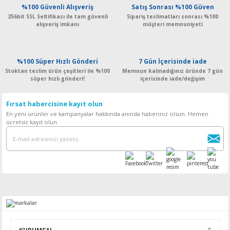
%100 Güvenli Alışveriş
Satış Sonrası %100 Güven
256bit SSL Seltifikası ile tam güvenli
Sipariş teslimatları sonrası %100
alışveriş imkanı
müşteri memnuniyeti
%100 Süper Hızlı Gönderi
7 Gün İçerisinde iade
Stoktan teslim ürün çeşitleri ile %100
Memnun kalmadığınız üründe 7 gün
süper hızlı gönderi!
içerisinde iade/değişim
Fırsat habercisine kayıt olun
En yeni ürünler ve kampanyalar hakkında anında haberiniz olsun. Hemen
ücretsiz kayıt olun