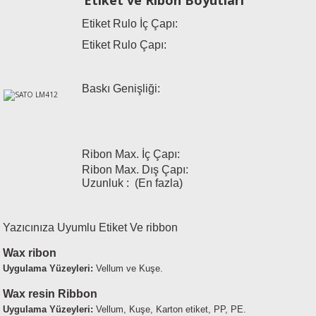
Etiket ve Ribon Boyutları
esin Ribon
oner
rJet CP
Etiket Rulo İç Çapı:
Etiket Rulo Çapı:
rjet Pro
Baskı Genişliği:
Ribon Max. İç Çapı:
Ribon Max. Dış Çapı:
Uzunluk : (En fazl
a)
Yazıcınıza Uyumlu Etiket Ve ribbon
Wax ribon
Uygulama Yüzeyleri:
Vellum ve Kuşe.
Wax resin Ribbon
Uygulama Yüzeyleri:
Vellum, Kuşe, Karton etiket, PP, PE.