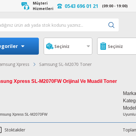
Müşteri
0543 696 01 21
(09:00 - 19:00)
Hizmetleri
goriler
amsung Xpress
Samsung SL-M2070 Toner
sung Xpress SL-M2070FW Orijinal Ve Muadil Toner
Mark
Kateg
Model
Uyumlu
Stoktakiler
Toplam