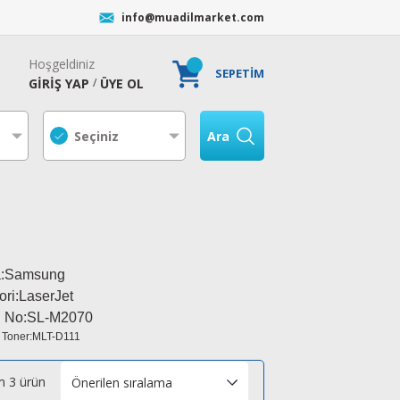
info@muadilmarket.com
Hoşgeldiniz
SEPETİM
GİRİŞ YAP
ÜYE OL
/
Ara
a:Samsung
ori:LaserJet
 No:
SL-M2070
 Toner:MLT-D111
 3 ürün