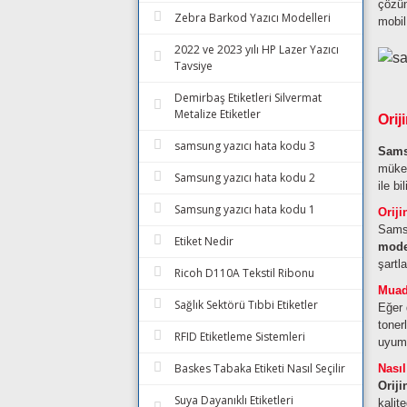
çözün
Zebra Barkod Yazıcı Modelleri
mobil
2022 ve 2023 yılı HP Lazer Yazıcı
Tavsiye
Demirbaş Etiketleri Silvermat
Metalize Etiketler
Orij
samsung yazıcı hata kodu 3
Sams
mükem
Samsung yazıcı hata kodu 2
ile b
Samsung yazıcı hata kodu 1
Oriji
Samsu
Etiket Nedir
mode
şartl
Ricoh D110A Tekstil Ribonu
Muad
Sağlık Sektörü Tıbbi Etiketler
Eğer 
toner
RFID Etiketleme Sistemleri
uyuml
Baskes Tabaka Etiketi Nasıl Seçilir
Nası
Oriji
Suya Dayanıklı Etiketleri
kalit