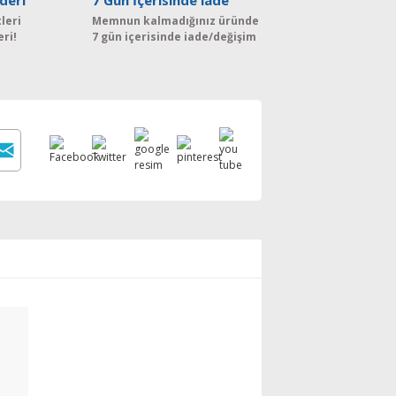
deri
7 Gün İçerisinde iade
leri
Memnun kalmadığınız üründe
eri!
7 gün içerisinde iade/değişim