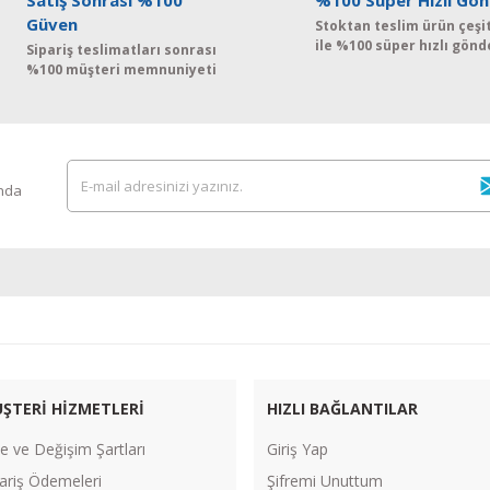
Satış Sonrası %100
%100 Süper Hızlı Gön
Güven
Stoktan teslim ürün çeşit
ile %100 süper hızlı gönd
Sipariş teslimatları sonrası
%100 müşteri memnuniyeti
ında
ŞTERİ HİZMETLERİ
HIZLI BAĞLANTILAR
e ve Değişim Şartları
Giriş Yap
ariş Ödemeleri
Şifremi Unuttum