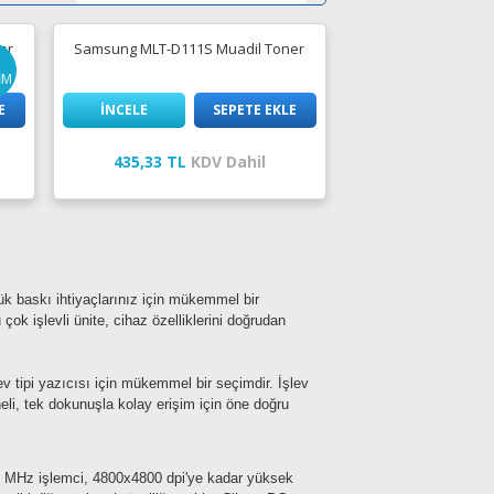
er
Samsung MLT-D111S Muadil Toner
İM
E
İNCELE
SEPETE EKLE
435,33 TL
KDV Dahil
k baskı ihtiyaçlarınız için mükemmel bir
ok işlevli ünite, cihaz özelliklerini doğrudan
 tipi yazıcısı için mükemmel bir seçimdir. İşlev
i, tek dokunuşla kolay erişim için öne doğru
0 MHz işlemci, 4800x4800 dpi'ye kadar yüksek