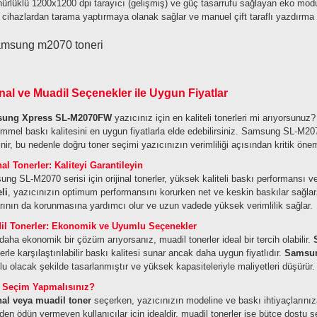
ürlüklü 1200x1200 dpi tarayıcı (gelişmiş) ve güç tasarrufu sağlayan eko modu
 cihazlardan tarama yaptırmaya olanak sağlar ve manuel çift taraflı yazdırma y
inal ve Muadil Seçenekler ile Uygun Fiyatlar
ung Xpress SL-M2070FW
yazıcınız için en kaliteli tonerleri mi arıyorsunu
mel baskı kalitesini en uygun fiyatlarla elde edebilirsiniz. Samsung SL-M2070 
ilinir, bu nedenle doğru toner seçimi yazıcınızın verimliliği açısından kritik önem
nal Tonerler: Kaliteyi Garantileyin
ng SL-M2070 serisi için orijinal tonerler, yüksek kaliteli baskı performansı 
li
, yazıcınızın optimum performansını korurken net ve keskin baskılar sağlar. O
arının da korunmasına yardımcı olur ve uzun vadede yüksek verimlilik sağlar.
il Tonerler: Ekonomik ve Uyumlu Seçenekler
daha ekonomik bir çözüm arıyorsanız, muadil tonerler ideal bir tercih olabilir.
lerle karşılaştırılabilir baskı kalitesi sunar ancak daha uygun fiyatlıdır.
Samsun
u olacak şekilde tasarlanmıştır ve yüksek kapasiteleriyle maliyetleri düşürür
l Seçim Yapmalısınız?
nal veya muadil toner
seçerken, yazıcınızın modeline ve baskı ihtiyaçlarınıza 
eden ödün vermeyen kullanıcılar için idealdir, muadil tonerler ise bütçe dostu s