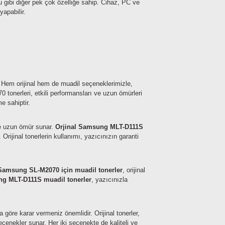
 gibi diğer pek çok özelliğe sahip. Cihaz, PC ve
apabilir.
z? Hem orijinal hem de muadil seçeneklerimizle,
tonerleri, etkili performansları ve uzun ömürleri
e sahiptir.
ve uzun ömür sunar.
Orjinal Samsung MLT-D111S
rijinal tonerlerin kullanımı, yazıcınızın garanti
Samsung SL-M2070 için muadil tonerler
, orijinal
g MLT-D111S muadil tonerler
, yazıcınızla
.
göre karar vermeniz önemlidir. Orijinal tonerler,
eçenekler sunar. Her iki seçenekte de kaliteli ve