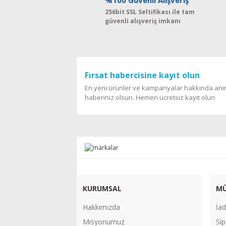
%100 Güvenli Alışveriş
256bit SSL Seltifikası ile tam
güvenli alışveriş imkanı
Fırsat habercisine kayıt olun
En yeni ürünler ve kampanyalar hakkında an
haberiniz olsun. Hemen ücretsiz kayıt olun
KURUMSAL
MÜ
Hakkımızda
İad
Misyonumuz
Sip