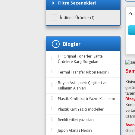
Filtre Seçenekleri
Pri
İndirimli Ürünler (1)
Bloglar
HP Orijinal Tonerler: Sahte
Ürünlere Karşı Sorgulama
Sams
Termal Transfer Ribon Nedir ?
Kişis
Boyun Aski İpleri: Çeşitleri ve
çözüm
Kullanım Alanları
taram
Plastik Kimlik kartı Yazıcı Kullanımı
Diza
Kompa
Plastik Kart Yazıcı modelleri
ve ta
uzanı
Renkli etiket yazıcıları
Avant
Japon Akmaz Nedir?
Günlü