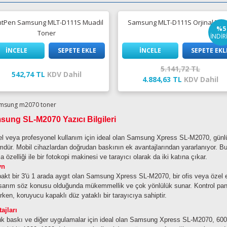
ntPen Samsung MLT-D111S Muadil
Samsung MLT-D111S Orjinal Ton
%5
Toner
İNDİR
İNCELE
SEPETE EKLE
İNCELE
SEPETE EKL
5.141,72 TL
542,74 TL
KDV Dahil
4.884,63 TL
KDV Dahil
ung SL-M2070 Yazıcı Bilgileri
el veya profesyonel kullanım için ideal olan Samsung Xpress SL-M2070, günlü
dür. Mobil cihazlardan doğrudan baskının ek avantajlarından yararlanıyor. Bu ç
a özelliği ile bir fotokopi makinesi ve tarayıcı olarak da iki katına çıkar.
yn
kt bir 3'ü 1 arada aygıt olan Samsung Xpress SL-M2070, bir ofis veya özel ev
sarım söz konusu olduğunda mükemmellik ve çok yönlülük sunar. Kontrol panel
rken, koruyucu kapaklı düz yataklı bir tarayıcıya sahiptir.
ajları
k baskı ve diğer uygulamalar için ideal olan Samsung Xpress SL-M2070, 60