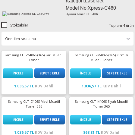
Kategori:LaserJet
esin Ribon
oner
rJet CP
Model No:
Xpress-C460
Uyumlu Toner: CLT-406
rjet Pro
Stoktakiler
Toplam 4 ürün
Samsung CLT-Y406S (365) Sarı Muadil
Samsung CLT-M406S (365) Kırmızı
Toner
Muadil Toner
İNCELE
SEPETE EKLE
İNCELE
SEPETE EKLE
1.036,57 TL
KDV Dahil
1.036,57 TL
KDV Dahil
Samsung CLT-C406S Mavi Muadil
Samsung CLT-K406S Siyah Muadil
Toner 365
Toner 365
İNCELE
SEPETE EKLE
İNCELE
SEPETE EKLE
1.036,57 TL
KDV Dahil
863,81 TL
KDV Dahil