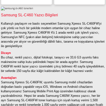
Samsung SL-C460 Yazıcı Bilgileri
Kullanışlı paylaşım ve baskı seçenekleri Samsung Xpress SL-C460FW'yi
çok yönlü ve hızlı bir şekilde modern ortamlar için uygun bir cihaz haline
getiriyor. Samsung Xpress C460FW 4'ü 1 arada renkli çok işlevli yazıcı,
Samsung'un NFC (yakın alan iletişimi) teknolojisine sahip yazıcıları
arasında yer alıyor ve güvenilirliği dâhili faks, tarama ve kopyalama işlevleri
ile genişletiliyor.
Dizayn
Bu cihaz, renkli yazıcı, dijital fotokopi, tarayıcı ve 33,6 G3 uyumlu faks
makinesine sahip kutu şeklindeki hepsi bir arada aygıttır. Samsung
C460FW renkli lazer yazıcı üzerindeki çıkış bölmesi 40 sayfa işleyebilirken,
bir seferde 150 sayfa düz kâğıt kaldırabilen bir kâğıt haznesi vardır.
Avantajları
Samsung Xpress SL-C460FW, uyumlu Samsung mobil cihazlardan
doğrudan baskı yapabilir veya iOS, Windows ve Android cihazlarını
kullanıyorsanız Samsung Mobile Print App üzerinden kablosuz olarak
yazdırabilirsiniz. Hepsi bir arada Samsung C460W Xpress yazıcı, her bir
ayrı Samsung SL-C460FW toner kartuşu için siyah kartuş verimi 1,500
sayfalıdır ve renkli tonerlerde 1.000 sayfa verim sağlayan çok uygun fiyatlı