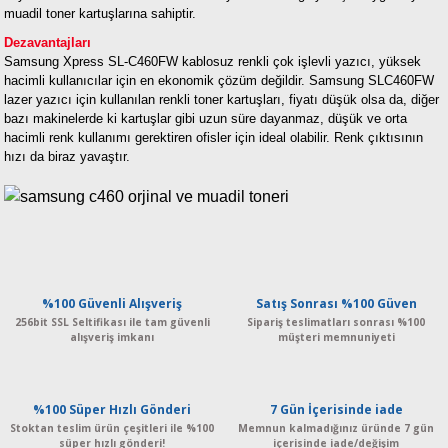
muadil toner kartuşlarına sahiptir.
Dezavantajları
Samsung Xpress SL-C460FW kablosuz renkli çok işlevli yazıcı, yüksek
hacimli kullanıcılar için en ekonomik çözüm değildir. Samsung SLC460FW
lazer yazıcı için kullanılan renkli toner kartuşları, fiyatı düşük olsa da, diğer
bazı makinelerde ki kartuşlar gibi uzun süre dayanmaz, düşük ve orta
hacimli renk kullanımı gerektiren ofisler için ideal olabilir. Renk çıktısının
hızı da biraz yavaştır.
%100 Güvenli Alışveriş
Satış Sonrası %100 Güven
256bit SSL Seltifikası ile tam güvenli
Sipariş teslimatları sonrası %100
alışveriş imkanı
müşteri memnuniyeti
%100 Süper Hızlı Gönderi
7 Gün İçerisinde iade
Stoktan teslim ürün çeşitleri ile %100
Memnun kalmadığınız üründe 7 gün
süper hızlı gönderi!
içerisinde iade/değişim