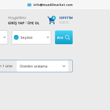
info@muadilmarket.com
Hoşgeldiniz
0
SEPETİM
0,00 TL
GİRİŞ YAP
ÜYE OL
/
Ara
 1 ürün