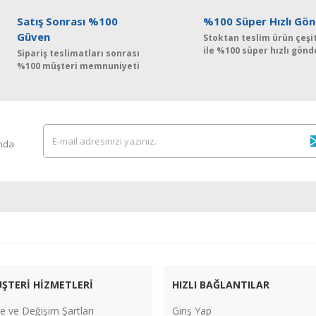
Satış Sonrası %100
%100 Süper Hızlı Gön
Güven
Stoktan teslim ürün çeşit
ile %100 süper hızlı gönd
Sipariş teslimatları sonrası
%100 müşteri memnuniyeti
ında
ŞTERİ HİZMETLERİ
HIZLI BAĞLANTILAR
e ve Değişim Şartları
Giriş Yap