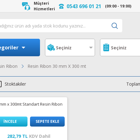
Müşteri
0543 696 01 21
(09:00 - 19:00)
Hizmetleri
goriler
sin Ribon
Resin Ribon 30 mm X 300 mt
Stoktakiler
Toplam
mm x 300mt Standart Resin Ribon
İNCELE
SEPETE EKLE
282,79 TL
KDV Dahil