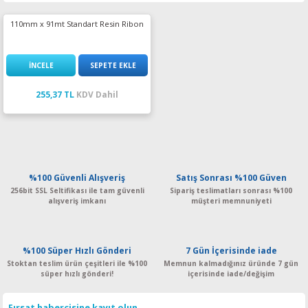
esin Ribon
oner
rJet CP
110mm x 91mt Standart Resin Ribon
rjet Pro
İNCELE
SEPETE EKLE
255,37 TL
KDV Dahil
%100 Güvenli Alışveriş
Satış Sonrası %100 Güven
256bit SSL Seltifikası ile tam güvenli
Sipariş teslimatları sonrası %100
alışveriş imkanı
müşteri memnuniyeti
%100 Süper Hızlı Gönderi
7 Gün İçerisinde iade
Stoktan teslim ürün çeşitleri ile %100
Memnun kalmadığınız üründe 7 gün
süper hızlı gönderi!
içerisinde iade/değişim
Fırsat habercisine kayıt olun