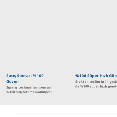
Satış Sonrası %100
%100 Süper Hızlı Gön
Güven
Stoktan teslim ürün çeşit
ile %100 süper hızlı gönd
Sipariş teslimatları sonrası
%100 müşteri memnuniyeti