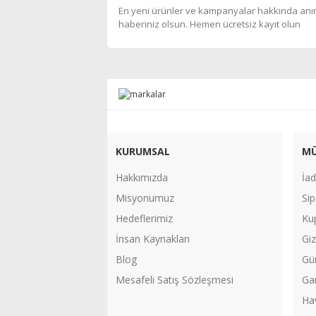
En yeni ürünler ve kampanyalar hakkında an
haberiniz olsun. Hemen ücretsiz kayıt olun
KURUMSAL
MÜ
Hakkımızda
İad
Misyonumuz
Sip
Hedeflerimiz
Ku
İnsan Kaynakları
Giz
Blog
Gü
Mesafeli Satış Sözleşmesi
Gar
Ha