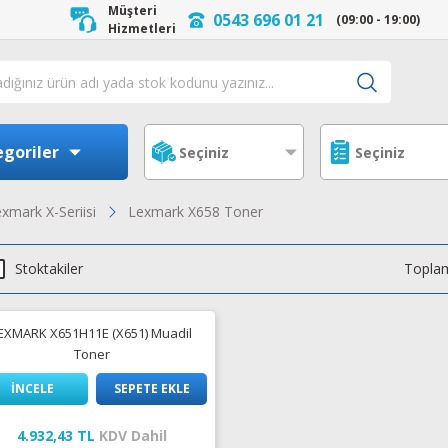
Müşteri
0543 696 01 21
(09:00 - 19:00)
Hizmetleri
goriler
xmark X-Seriisi
Lexmark X658 Toner
Stoktakiler
Toplam
EXMARK X651H11E (X651) Muadil
Toner
İNCELE
SEPETE EKLE
4.932,43 TL
KDV Dahil