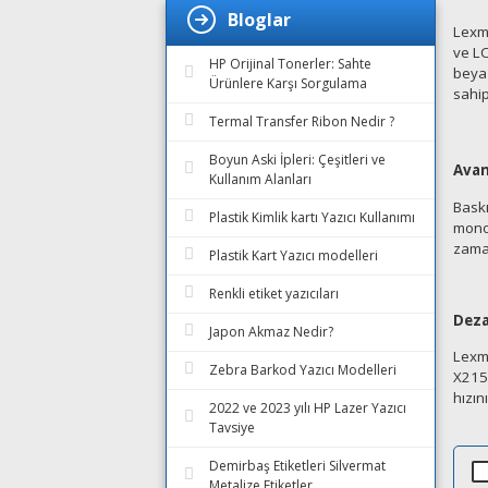
Bloglar
Lexma
ve LC
HP Orijinal Tonerler: Sahte
beyaz
Ürünlere Karşı Sorgulama
sahip
Termal Transfer Ribon Nedir ?
Boyun Aski İpleri: Çeşitleri ve
Avan
Kullanım Alanları
Baskı
Plastik Kimlik kartı Yazıcı Kullanımı
mono 
zaman
Plastik Kart Yazıcı modelleri
Renkli etiket yazıcıları
Deza
Japon Akmaz Nedir?
Lexma
Zebra Barkod Yazıcı Modelleri
X215 
hızın
2022 ve 2023 yılı HP Lazer Yazıcı
Tavsiye
Demirbaş Etiketleri Silvermat
Metalize Etiketler