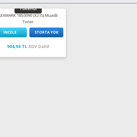
Tükendi
LEXMARK 18S0090 (X215) Muadil
Toner
İNCELE
STOKTA YOK
904,94 TL
KDV Dahil