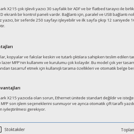
rk X215 çok işlevli yazıcı 30 sayfalık bir ADF ve bir flatbed tarayıcı ile birlik
D ekranlı bir kontrol paneli vardır. Bağlantı için, paralel ve USB bağlantı 
 yazıcı, bir seferde 250 sayfayı işleyebilir ve ilk sayfa çıkışı 12 saniyede
tir.
tajları
lar, kopyalar ve fakslar keskin ve tutarlı çıktılara sahipken teslim edilen 
lazer MFP'nin kullanımı ve kurulumu çok kolaydır. Bu model çok yer tasarru
dan tasarruf etmek için kullanışlı tarama özellikleri ve otomatik belge be
vantajları
rk X215 yazıcıda olan sorun, Ethernet ünitede standart değildir ve isteğe ba
MFP son işlem seçeneklerini sunmuyor ve ayrıca otomatik çift taraflı yazdı
ın iyileştirilmesi gerekiyor.
Stoktakiler
Toplam