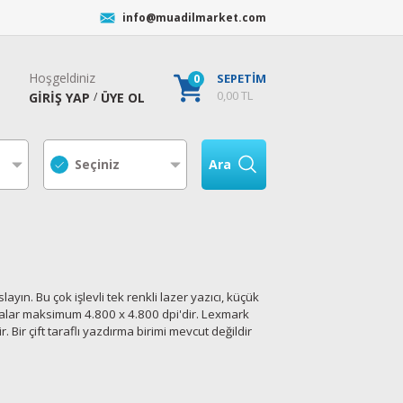
info@muadilmarket.com
Hoşgeldiniz
0
SEPETİM
0,00 TL
GİRİŞ YAP
ÜYE OL
/
Ara
ın. Bu çok işlevli tek renkli lazer yazıcı, küçük
ramalar maksimum 4.800 x 4.800 dpi'dir. Lexmark
 Bir çift taraflı yazdırma birimi mevcut değildir