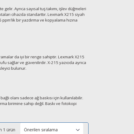
te gelir. Ayrıca sayısal tuş takımı, işlev düğmeleri
noktaları cihazda standarttır. Lexmark X215 siyah
 16 ppm'lik bir yazdırma ve kopyalama hızına
taramalar da iyi bir renge sahiptir. Lexmark X215
fu sağlar ve güvenilirdir. X-215 yazıcıda ayrıca
sleyici bulunur.
ğlı olanı sadece ağ baskısı için kullanılabilir.
rma birimine sahip değil. Baskı ve fotokopi
 1 ürün