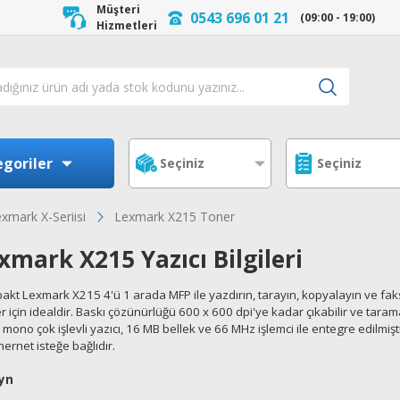
Müşteri
0543 696 01 21
(09:00 - 19:00)
Hizmetleri
goriler
xmark X-Seriisi
Lexmark X215 Toner
xmark X215 Yazıcı Bilgileri
kt Lexmark X215 4'ü 1 arada MFP ile yazdırın, tarayın, kopyalayın ve fakslay
er için idealdir. Baskı çözünürlüğü 600 x 600 dpi'ye kadar çıkabilir ve ta
mono çok işlevli yazıcı, 16 MB bellek ve 66 MHz işlemci ile entegre edilmiştir.
hernet isteğe bağlıdır.
yn