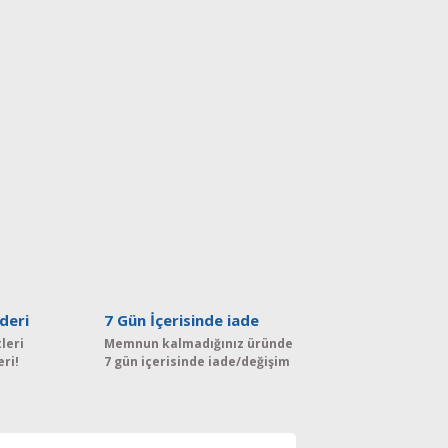
deri
7 Gün İçerisinde iade
leri
Memnun kalmadığınız üründe
eri!
7 gün içerisinde iade/değişim