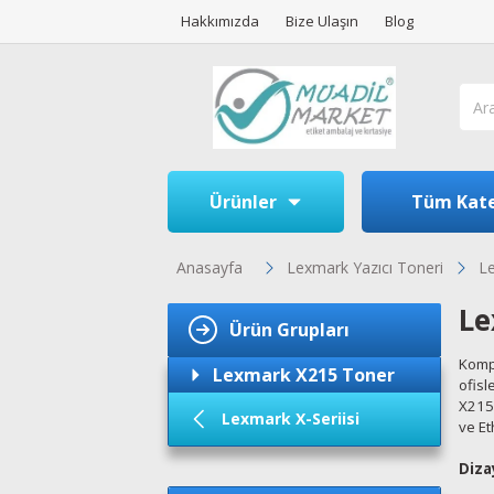
Hakkımızda
Bize Ulaşın
Blog
Ürünler
Tüm Kate
Anasayfa
Lexmark Yazıcı Toneri
Le
Le
Ürün Grupları
Kompa
Lexmark X215 Toner
ofisl
X215 
Lexmark X-Seriisi
ve Et
Diza