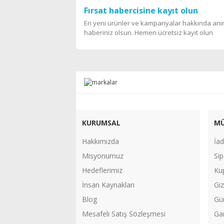
Fırsat habercisine kayıt olun
En yeni ürünler ve kampanyalar hakkında an
haberiniz olsun. Hemen ücretsiz kayıt olun
KURUMSAL
MÜ
Hakkımızda
İad
Misyonumuz
Sip
Hedeflerimiz
Ku
İnsan Kaynakları
Giz
Blog
Gü
Mesafeli Satış Sözleşmesi
Gar