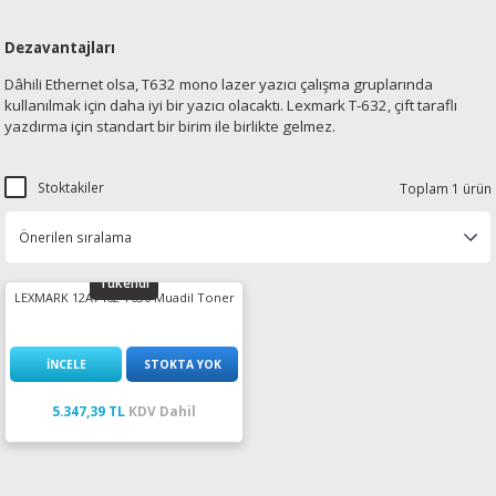
Dezavantajları
Dâhili Ethernet olsa, T632 mono lazer yazıcı çalışma gruplarında
kullanılmak için daha iyi bir yazıcı olacaktı. Lexmark T-632, çift taraflı
yazdırma için standart bir birim ile birlikte gelmez.
Stoktakiler
Toplam 1 ürün
Tükendi
LEXMARK 12A7462 T630 Muadil Toner
İNCELE
STOKTA YOK
5.347,39 TL
KDV Dahil