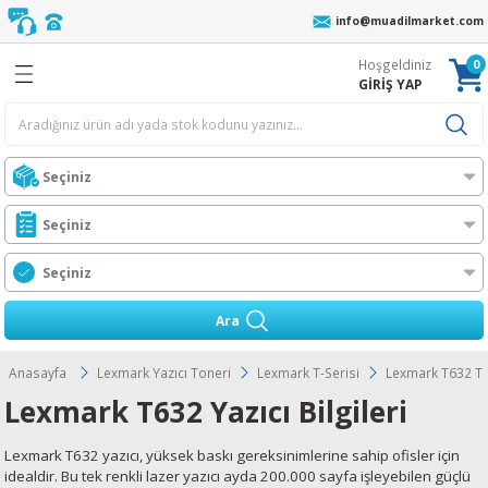
info@muadilmarket.com
Geri Dön
Geri Dön
Geri Dön
Geri Dön
Geri Dön
Geri Dön
Geri Dön
Geri Dön
0
Hoşgeldiniz
eri
cı Ribonu
r
z
 Unite
oneri
ıcı Toneri
ı Toneri
GİRİŞ YAP
er
AFİF YIKAMA
r
n
l Toner
ORTA YIKAMA
Ünt.
ıcılar
 Toner
ĞIR YIKAMA
Ünt.
t
n
Toner
t.
ress
Ara
i
l Toner
Ünt.
O MFP
Anasayfa
Lexmark Yazıcı Toneri
Lexmark T-Serisi
Lexmark T632 T
Lexmark T632 Yazıcı Bilgileri
Wax-Resin Ribon
l Toner
t.
ra
Lexmark T632 yazıcı, yüksek baskı gereksinimlerine sahip ofisler için
bon
er
rJet CM
s
idealdir. Bu tek renkli lazer yazıcı ayda 200.000 sayfa işleyebilen güçlü