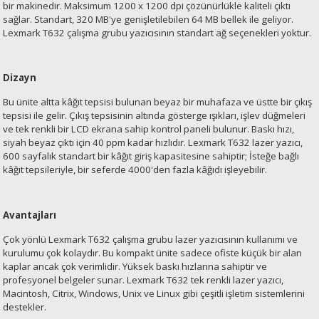
bir makinedir. Maksimum 1200 x 1200 dpi çözünürlükle kaliteli çıktı
esin Ribon
oner
rJet CP
sağlar. Standart, 320 MB'ye genişletilebilen 64 MB bellek ile geliyor.
Lexmark T632 çalışma grubu yazıcısının standart ağ seçenekleri yoktur.
rjet Pro
Dizayn
Bu ünite altta kâğıt tepsisi bulunan beyaz bir muhafaza ve üstte bir çıkış
tepsisi ile gelir. Çıkış tepsisinin altında gösterge ışıkları, işlev düğmeleri
ve tek renkli bir LCD ekrana sahip kontrol paneli bulunur. Baskı hızı,
siyah beyaz çıktı için 40 ppm kadar hızlıdır. Lexmark T632 lazer yazıcı,
600 sayfalık standart bir kâğıt giriş kapasitesine sahiptir; İsteğe bağlı
kâğıt tepsileriyle, bir seferde 4000'den fazla kâğıdı işleyebilir.
Avantajları
Çok yönlü Lexmark T632 çalışma grubu lazer yazıcısının kullanımı ve
kurulumu çok kolaydır. Bu kompakt ünite sadece ofiste küçük bir alan
kaplar ancak çok verimlidir. Yüksek baskı hızlarına sahiptir ve
profesyonel belgeler sunar. Lexmark T632 tek renkli lazer yazıcı,
Macintosh, Citrix, Windows, Unix ve Linux gibi çeşitli işletim sistemlerini
destekler.