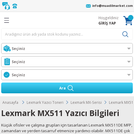
info@muadilmarket.com
Geri Dön
Geri Dön
Geri Dön
Geri Dön
Geri Dön
Geri Dön
Geri Dön
Geri Dön
Hoşgeldiniz
eri
cı Ribonu
r
z
 Unite
oneri
ıcı Toneri
ı Toneri
GİRİŞ YAP
er
AFİF YIKAMA
r
n
l Toner
ORTA YIKAMA
Ünt.
ıcılar
 Toner
ĞIR YIKAMA
Ünt.
t
n
Toner
t.
ress
Ara
i
l Toner
Ünt.
O MFP
Anasayfa
Lexmark Yazıcı Toneri
Lexmark MX-Serisi
Lexmark MX51
Lexmark MX511 Yazıcı Bilgileri
Wax-Resin Ribon
l Toner
t.
ra
Küçük ofisler ve çalışma grupları için tasarlanan Lexmark MX511DE MFP,
bon
er
rJet CM
s
zamandan ve yerden tasarruf etmenize yardımcı olabilir. MX511DE çok