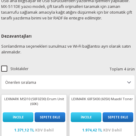
USB ana bilgisayar ile USB sürücülerden yazdırma işlemleri yapılabilir.
MX-511DE yazıcı modeli, çift taraflı orijinalleri taramak için zaman
tasarrufu sağlamak amacıyla kağıt atığını düşürmek için bir otomatik çift
taraflı yazdırma birimi ve bir RADF ile entegre edilmiştir.
Dezavantajları
Sonlandırma seçenekleri sunulmaz ve Wi-Fi bağlantısı ayrı olarak satın
alınmalıdır.
Stoktakiler
Toplam 4 ürün
LEXMARK MS310 (50F0Z00) Drum Unit
LEXMARK 60F5X00 (605X) Muadil Toner
(60K)
İNCELE
SEPETE EKLE
İNCELE
SEPETE EKLE
1.371,12 TL
KDV Dahil
1.974,42 TL
KDV Dahil