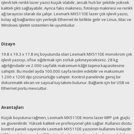
işlevli tek renkli lazer yazıcı küçük olabilir, ancak hızlı bir şekilde yüksek
esin Ribon
oner
rJet CP
kaliteli çıktı sağlayabilir. Ayrıca faks makinesi, fotokopi makinesi ve renkli
ağ tarayıcısı olarak da çalışır. Lexmark MX511DE lazer çok işlevli yazıcı,
kolay ağ bağlantısı için yerleşik Ethernet ile birlikte gelir ve Linux, Mac ve
rjet Pro
Windows işletim sistemleri ile uyumludur.
Dizayn
19.8 x 19.3 x 17.8 inç boyutunda olan Lexmark MX511DE monokrom çok
işlevli yazıcıyı, ofise sığdırmak için zorluk çekmeyeceksiniz. 28 kg
ağırlığındadır ve 2.000 sayfalık maksimum kâğıt taşıma kapasitesine
sahiptir. Bu model ayda 100.000 sayfa teslim edebilir ve maksimum
1.200 x 1200 dpi çözünürlüğe sahiptir. Kontrol panelinde geniş bir
dokunmatik ekran ve sayısal tuş takımı bulunur. Bağlantı için bir USB ve
Ethernet portu mevcuttur.
Avantajları
Küçük boyutuna rağmen, Lexmark MX511DE mono lazer MFP çok güçlü
ve güvenilirdir. Yüksek kaliteli ve profesyonel çıktı sağlar. Kullanıcı dostu
kontrol paneli sayesinde Lexmark MX511DE yazıcının kullanımı kolaydır.