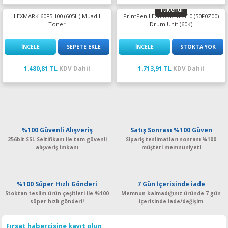
Tükendi
LEXMARK 60F5H00 (605H) Muadil
PrintPen LEXMARK MS310 (50F0Z00)
Toner
Drum Unit (60K)
İNCELE
SEPETE EKLE
İNCELE
STOKTA YOK
1.480,81 TL
KDV Dahil
1.713,91 TL
KDV Dahil
%100 Güvenli Alışveriş
Satış Sonrası %100 Güven
256bit SSL Seltifikası ile tam güvenli
Sipariş teslimatları sonrası %100
alışveriş imkanı
müşteri memnuniyeti
%100 Süper Hızlı Gönderi
7 Gün İçerisinde iade
Stoktan teslim ürün çeşitleri ile %100
Memnun kalmadığınız üründe 7 gün
süper hızlı gönderi!
içerisinde iade/değişim
Fırsat habercisine kayıt olun