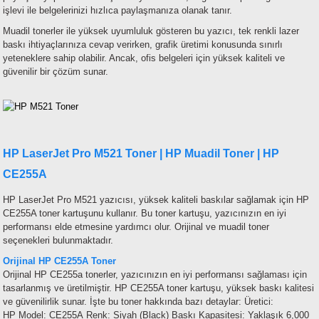
işlevi ile belgelerinizi hızlıca paylaşmanıza olanak tanır.
Muadil tonerler ile yüksek uyumluluk gösteren bu yazıcı, tek renkli lazer
baskı ihtiyaçlarınıza cevap verirken, grafik üretimi konusunda sınırlı
yeteneklere sahip olabilir. Ancak, ofis belgeleri için yüksek kaliteli ve
güvenilir bir çözüm sunar.
HP LaserJet Pro M521 Toner | HP Muadil Toner | HP
CE255A
HP LaserJet Pro M521 yazıcısı, yüksek kaliteli baskılar sağlamak için HP
CE255A toner kartuşunu kullanır. Bu toner kartuşu, yazıcınızın en iyi
performansı elde etmesine yardımcı olur. Orijinal ve muadil toner
seçenekleri bulunmaktadır.
Orijinal HP CE255A Toner
Orijinal HP CE255a tonerler
, yazıcınızın en iyi performansı sağlaması için
tasarlanmış ve üretilmiştir. HP CE255A toner kartuşu, yüksek baskı kalitesi
ve güvenilirlik sunar. İşte bu toner hakkında bazı detaylar:
Üretici:
HP
Model: CE255A
Renk: Siyah (Black)
Baskı Kapasitesi: Yaklaşık 6,000