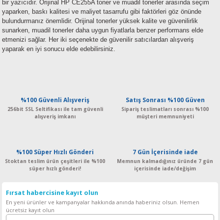
bir yazıcıdır. Orijinal HP CE255A toner ve muadil tonerler arasında seçim
yaparken, baskı kalitesi ve maliyet tasarrufu gibi faktörleri göz önünde
bulundurmanız önemlidir. Orijinal tonerler yüksek kalite ve güvenilirlik
sunarken, muadil tonerler daha uygun fiyatlarla benzer performans elde
etmenizi sağlar. Her iki seçenekte de güvenilir satıcılardan alışveriş
yaparak en iyi sonucu elde edebilirsiniz.
%100 Güvenli Alışveriş
Satış Sonrası %100 Güven
256bit SSL Seltifikası ile tam güvenli
Sipariş teslimatları sonrası %100
alışveriş imkanı
müşteri memnuniyeti
%100 Süper Hızlı Gönderi
7 Gün İçerisinde iade
Stoktan teslim ürün çeşitleri ile %100
Memnun kalmadığınız üründe 7 gün
süper hızlı gönderi!
içerisinde iade/değişim
Fırsat habercisine kayıt olun
En yeni ürünler ve kampanyalar hakkında anında haberiniz olsun. Hemen
ücretsiz kayıt olun