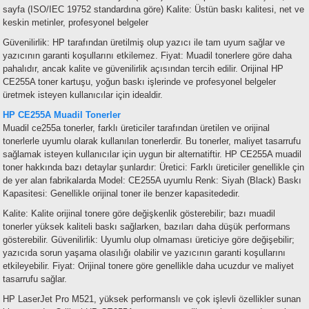
sayfa (ISO/IEC 19752 standardına göre)
Kalite: Üstün baskı kalitesi, net ve
keskin metinler, profesyonel belgeler
Güvenilirlik: HP tarafından üretilmiş olup yazıcı ile tam uyum sağlar ve
yazıcının garanti koşullarını etkilemez.
Fiyat: Muadil tonerlere göre daha
pahalıdır, ancak kalite ve güvenilirlik açısından tercih edilir.
Orijinal HP
CE255A toner kartuşu, yoğun baskı işlerinde ve profesyonel belgeler
üretmek isteyen kullanıcılar için idealdir.
HP CE255A Muadil Tonerler
Muadil ce255a tonerler
, farklı üreticiler tarafından üretilen ve orijinal
tonerlerle uyumlu olarak kullanılan tonerlerdir. Bu tonerler, maliyet tasarrufu
sağlamak isteyen kullanıcılar için uygun bir alternatiftir. HP CE255A muadil
toner hakkında bazı detaylar şunlardır:
Üretici: Farklı üreticiler genellikle çin
de yer alan fabrikalarda
Model: CE255A uyumlu
Renk: Siyah (Black)
Baskı
Kapasitesi: Genellikle orijinal toner ile benzer kapasitededir.
Kalite: Kalite orijinal tonere göre değişkenlik gösterebilir; bazı muadil
tonerler yüksek kaliteli baskı sağlarken, bazıları daha düşük performans
gösterebilir.
Güvenilirlik: Uyumlu olup olmaması üreticiye göre değişebilir;
yazıcıda sorun yaşama olasılığı olabilir ve yazıcının garanti koşullarını
etkileyebilir.
Fiyat: Orijinal tonere göre genellikle daha ucuzdur ve maliyet
tasarrufu sağlar.
HP LaserJet Pro M521, yüksek performanslı ve çok işlevli özellikler sunan