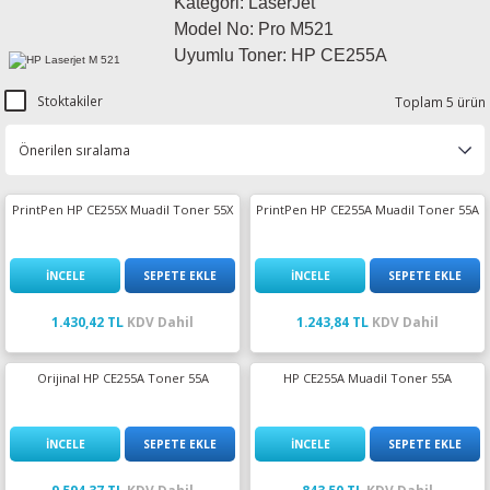
Kategori: LaserJet
esin Ribon
oner
rJet CP
Model No: Pro M521
Uyumlu Toner: HP CE255A
rjet Pro
Stoktakiler
Toplam 5 ürün
PrintPen HP CE255X Muadil Toner 55X
PrintPen HP CE255A Muadil Toner 55A
İNCELE
SEPETE EKLE
İNCELE
SEPETE EKLE
1.430,42 TL
KDV Dahil
1.243,84 TL
KDV Dahil
Orijinal HP CE255A Toner 55A
HP CE255A Muadil Toner 55A
İNCELE
SEPETE EKLE
İNCELE
SEPETE EKLE
9.594,37 TL
KDV Dahil
843,50 TL
KDV Dahil