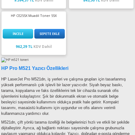
HP CE255X Muadil Toner 55X
İNCELE
SEPETE EKLE
962,29 TL
KDV Dahil
HP Pro M521 Yazıcı Özellikleri
HP LaserJet Pro M521dn, iş yerleri ve çalışma grupları için tasarlanmış
yüksek performanslı çok işlevli bir lazer yazıcıdır. Siyah beyaz baskı,
tarama, kopyalama ve faks özelliklerini tek bir cihazda sunarak ofis
işlemlerini kolaylaştırır. Şık bir dokunmatik ekran ve otomatik belge
besleyici sayesinde kullanımını oldukça pratik hale getirir. Kompakt
tasarımı, masaüstü kullanımı için uygundur ve ofis alanını verimli
kullanmanıza yardımcı olur.
M521dn, çift yönlü tarama özelliği ile belgelerinizi hızlı ve etkili bir şekilde
dijitalleştirir. Ayrıca, ağ bağlantı noktası sayesinde çalışma grubunuzla
paylaşım yapmanız oldukça kolaydır. Yazıcı, doğrudan e-posta gönderme