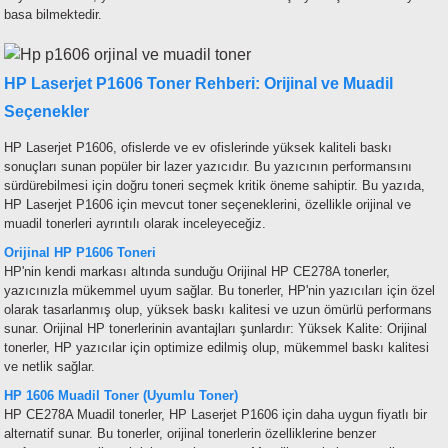
basa bilmektedir.
HP Laserjet P1606 Toner Rehberi: Orijinal ve Muadil
Seçenekler
HP Laserjet P1606, ofislerde ve ev ofislerinde yüksek kaliteli baskı
sonuçları sunan popüler bir lazer yazıcıdır. Bu yazıcının performansını
sürdürebilmesi için doğru toneri seçmek kritik öneme sahiptir. Bu yazıda,
HP Laserjet P1606 için mevcut toner seçeneklerini, özellikle orijinal ve
muadil tonerleri ayrıntılı olarak inceleyeceğiz.
Orijinal HP P1606 Toneri
HP'nin kendi markası altında sunduğu
Orijinal
HP CE278A
tonerler
,
yazıcınızla mükemmel uyum sağlar. Bu tonerler, HP'nin yazıcıları için özel
olarak tasarlanmış olup, yüksek baskı kalitesi ve uzun ömürlü performans
sunar. Orijinal HP tonerlerinin avantajları şunlardır:
Yüksek Kalite: Orijinal
tonerler, HP yazıcılar için optimize edilmiş olup, mükemmel baskı kalitesi
ve netlik sağlar.
HP 1606 Muadil Toner (Uyumlu Toner)
HP CE278A
Muadil tonerler
, HP Laserjet P1606 için daha uygun fiyatlı bir
alternatif sunar. Bu tonerler, orijinal tonerlerin özelliklerine benzer