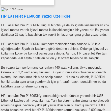
HP Laserjet P1606dn Yazıcı Özellikleri
HP LaserJet Pro P1606DN, küçük bir ofis ya da ev içinde kullanılabilen çok
işlevli modta ve tek işlevli modta kullanabileceğiniz bir yazıcı dır. Bu yazıcı
dakikada 26 sayfa basabilen tek renkli bir lazer çalışma grubu yazıcısıdır.
HP LaserJet Pro P1606DN, kompakt makineler olup sadece 6.98 kilo
ağırlığındadır. Siyah bir kaplama görünümü ne sahiptir. Oldukça işlevsel ve
kullanımı kolay bir kontrol panosuna sahiptir. Ayrıca, HP LaserJet Pro tam
kapasitede 260 sayfa tutabilen bir ön yük ortam tepsisine de sahiptir.
Bu yazıcı tam performans çalışırken 440 watt kullanır. Uyku modunda
kalmak için 2,2 watt enerji kullanır. Bu yazıcının sahip olmanın en önemli
avantajı ise inanılmaz bir hıza sahip olması! Hızına ek olarak, P1606DN,
her iki tarafa aynı anda yazdırmak için çift taraflı baskı sunabilir ve bu da
kağıttan tasarruf etmenizi sağlar.
HP LaserJet Pro P1606DN'yi satın aldığınızda, ürünün yanında bir USB
Ethernet kablosu almayacaksınız. Yani bu durum satın almanız gerekeceği
anlamına gelir. Sadece yaklaşık yarısı dolu olan bu kartuş yalnızca 1.000
sayfa basarken, yeni bir HP P1606dn toner kartuşu yaklaşık 2.000 sayfa