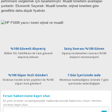
performans sergilemek için tasarlanmıştır. Muadil tonerlerin avantajları
şunlardır:
Ekonomik Seçenek: Muadil tonerler, orijinal tonerlere göre
genellikle daha düşük fiyatlıdır.
%100 Güvenli Alışveriş
Satış Sonrası %100 Güven
256bit SSL Seltifikası ile tam güvenli
Sipariş teslimatları sonrası %100
alışveriş imkanı
müşteri memnuniyeti
%100 Süper Hızlı Gönderi
7 Gün İçerisinde iade
Stoktan teslim ürün çeşitleri ile %100
Memnun kalmadığınız üründe 7 gün
süper hızlı gönderi!
içerisinde iade/değişim
Fırsat habercisine kayıt olun
En yeni ürünler ve kampanyalar hakkında anında haberiniz olsun. Hemen
ücretsiz kayıt olun