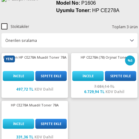
Model No:
P1606
esin Ribon
oner
rJet CP
Uyumlu Toner:
HP CE278A
rjet Pro
Stoktakiler
Toplam 3 ürün
PrintPen HP CE278A Muadil Toner 78A
HP CE278A (78) Orjinal Toner
YENİ
%5
İNCELE
SEPETE EKLE
İNCELE
SEPETE EKLE
7.084,14 TL
497,72 TL
KDV Dahil
6.729,94 TL
KDV Dahil
HP CE278A Muadil Toner 78A
İNCELE
SEPETE EKLE
331,36 TL
KDV Dahil