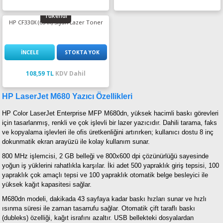
Tükendi
HP CF330X (654X) Siyah Lazer Toner
İNCELE
STOKTA YOK
108,59 TL
KDV Dahil
HP LaserJet M680 Yazıcı Özellikleri
HP Color LaserJet Enterprise MFP M680dn, yüksek hacimli baskı görevleri
için tasarlanmış, renkli ve çok işlevli bir lazer yazıcıdır. Dahili tarama, faks
ve kopyalama işlevleri ile ofis üretkenliğini artırırken; kullanıcı dostu 8 inç
dokunmatik ekran arayüzü ile kolay kullanım sunar.
800 MHz işlemcisi, 2 GB belleği ve 800x600 dpi çözünürlüğü sayesinde
yoğun iş yüklerini rahatlıkla karşılar. İki adet 500 yapraklık giriş tepsisi, 100
yapraklık çok amaçlı tepsi ve 100 yapraklık otomatik belge besleyici ile
yüksek kağıt kapasitesi sağlar.
M680dn modeli, dakikada 43 sayfaya kadar baskı hızları sunar ve hızlı
ısınma süresi ile zaman tasarrufu sağlar. Otomatik çift taraflı baskı
(dubleks) özelliği, kağıt israfını azaltır. USB bellekteki dosyalardan