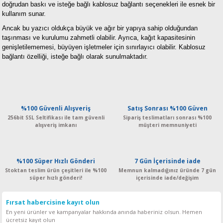
doğrudan baskı ve isteğe bağlı kablosuz bağlantı seçenekleri ile esnek bir
kullanım sunar.
Ancak bu yazıcı oldukça büyük ve ağır bir yapıya sahip olduğundan
taşınması ve kurulumu zahmetli olabilir. Ayrıca, kağıt kapasitesinin
genişletilememesi, büyüyen işletmeler için sınırlayıcı olabilir. Kablosuz
bağlantı özelliği, isteğe bağlı olarak sunulmaktadır.
%100 Güvenli Alışveriş
Satış Sonrası %100 Güven
256bit SSL Seltifikası ile tam güvenli
Sipariş teslimatları sonrası %100
alışveriş imkanı
müşteri memnuniyeti
%100 Süper Hızlı Gönderi
7 Gün İçerisinde iade
Stoktan teslim ürün çeşitleri ile %100
Memnun kalmadığınız üründe 7 gün
süper hızlı gönderi!
içerisinde iade/değişim
Fırsat habercisine kayıt olun
En yeni ürünler ve kampanyalar hakkında anında haberiniz olsun. Hemen
ücretsiz kayıt olun