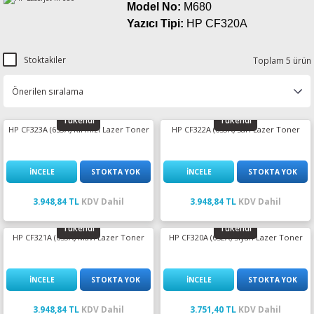
Model No:
M680
esin Ribon
oner
rJet CP
Yazıcı Tipi:
HP CF320A
rjet Pro
Stoktakiler
Toplam 5 ürün
Tükendi
Tükendi
HP CF323A (653A) Kırmızı Lazer Toner
HP CF322A (653A) Sarı Lazer Toner
İNCELE
STOKTA YOK
İNCELE
STOKTA YOK
3.948,84 TL
KDV Dahil
3.948,84 TL
KDV Dahil
Tükendi
Tükendi
HP CF321A (653A) Mavi Lazer Toner
HP CF320A (652A) Siyah Lazer Toner
İNCELE
STOKTA YOK
İNCELE
STOKTA YOK
3.948,84 TL
KDV Dahil
3.751,40 TL
KDV Dahil