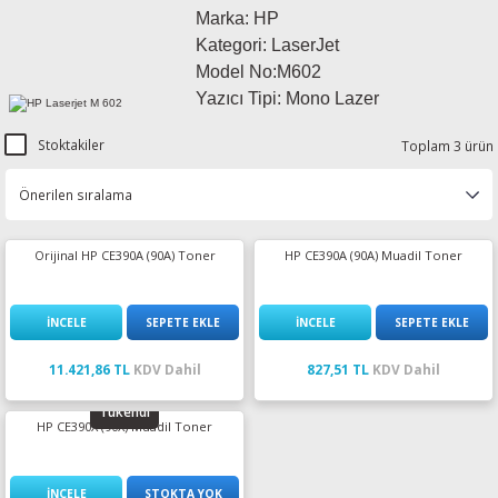
Marka: HP
esin Ribon
oner
rJet CP
Kategori: LaserJet
Model No:M602
rjet Pro
Yazıcı Tipi: Mono Lazer
Stoktakiler
Toplam 3 ürün
Orijinal HP CE390A (90A) Toner
HP CE390A (90A) Muadil Toner
İNCELE
SEPETE EKLE
İNCELE
SEPETE EKLE
11.421,86 TL
KDV Dahil
827,51 TL
KDV Dahil
Tükendi
HP CE390X (90X) Muadil Toner
İNCELE
STOKTA YOK