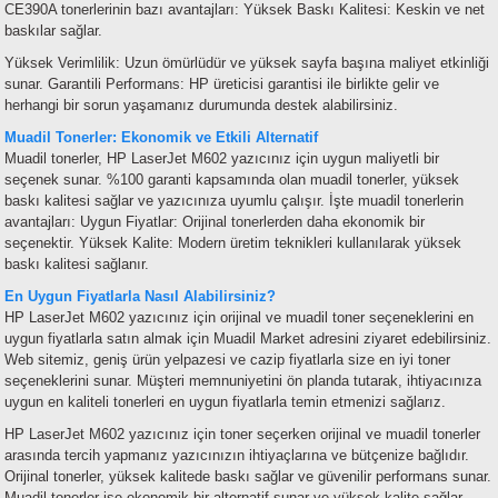
CE390A tonerlerinin bazı avantajları:
Yüksek Baskı Kalitesi: Keskin ve net
baskılar sağlar.
Yüksek Verimlilik: Uzun ömürlüdür ve yüksek sayfa başına maliyet etkinliği
sunar.
Garantili Performans: HP üreticisi garantisi ile birlikte gelir ve
herhangi bir sorun yaşamanız durumunda destek alabilirsiniz.
Muadil Tonerler: Ekonomik ve Etkili Alternatif
Muadil tonerler, HP LaserJet M602 yazıcınız için uygun maliyetli bir
seçenek sunar. %100 garanti kapsamında olan muadil tonerler, yüksek
baskı kalitesi sağlar ve yazıcınıza uyumlu çalışır. İşte muadil tonerlerin
avantajları:
Uygun Fiyatlar: Orijinal tonerlerden daha ekonomik bir
seçenektir.
Yüksek Kalite: Modern üretim teknikleri kullanılarak yüksek
baskı kalitesi sağlanır.
En Uygun Fiyatlarla Nasıl Alabilirsiniz?
HP LaserJet M602 yazıcınız için orijinal ve muadil toner seçeneklerini en
uygun fiyatlarla satın almak için Muadil Market adresini ziyaret edebilirsiniz.
Web sitemiz, geniş ürün yelpazesi ve cazip fiyatlarla size en iyi toner
seçeneklerini sunar. Müşteri memnuniyetini ön planda tutarak, ihtiyacınıza
uygun en kaliteli tonerleri en uygun fiyatlarla temin etmenizi sağlarız.
HP LaserJet M602 yazıcınız için toner seçerken orijinal ve muadil tonerler
arasında tercih yapmanız yazıcınızın ihtiyaçlarına ve bütçenize bağlıdır.
Orijinal tonerler, yüksek kalitede baskı sağlar ve güvenilir performans sunar.
Muadil tonerler ise ekonomik bir alternatif sunar ve yüksek kalite sağlar.