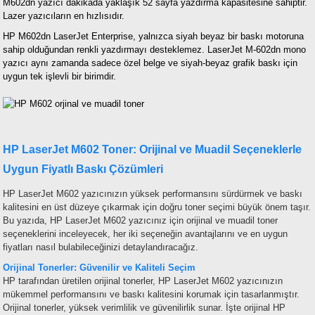
M602dn yazıcı dakikada yaklaşık 52 sayfa yazdırma kapasitesine sahiptir.
Lazer yazıcıların en hızlısıdır.
HP M602dn LaserJet Enterprise, yalnızca siyah beyaz bir baskı motoruna
sahip olduğundan renkli yazdırmayı desteklemez. LaserJet M-602dn mono
yazıcı aynı zamanda sadece özel belge ve siyah-beyaz grafik baskı için
uygun tek işlevli bir birimdir.
HP LaserJet M602 Toner: Orijinal ve Muadil Seçeneklerle
Uygun Fiyatlı Baskı Çözümleri
HP LaserJet M602 yazıcınızın yüksek performansını sürdürmek ve baskı
kalitesini en üst düzeye çıkarmak için doğru toner seçimi büyük önem taşır.
Bu yazıda, HP LaserJet M602 yazıcınız için orijinal ve muadil toner
seçeneklerini inceleyecek, her iki seçeneğin avantajlarını ve en uygun
fiyatları nasıl bulabileceğinizi detaylandıracağız.
Orijinal Tonerler: Güvenilir ve Kaliteli Seçim
HP tarafından üretilen orijinal tonerler, HP LaserJet M602 yazıcınızın
mükemmel performansını ve baskı kalitesini korumak için tasarlanmıştır.
Orijinal tonerler, yüksek verimlilik ve güvenilirlik sunar. İşte orijinal HP