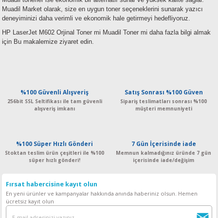
Muadil Market olarak, size en uygun toner seçeneklerini sunarak yazıcı
deneyiminizi daha verimli ve ekonomik hale getirmeyi hedefliyoruz.
HP LaserJet M602
Orjinal Toner mi Muadil Toner mi
daha fazla bilgi almak
için Bu makalemize ziyaret edin.
%100 Güvenli Alışveriş
Satış Sonrası %100 Güven
256bit SSL Seltifikası ile tam güvenli
Sipariş teslimatları sonrası %100
alışveriş imkanı
müşteri memnuniyeti
%100 Süper Hızlı Gönderi
7 Gün İçerisinde iade
Stoktan teslim ürün çeşitleri ile %100
Memnun kalmadığınız üründe 7 gün
süper hızlı gönderi!
içerisinde iade/değişim
Fırsat habercisine kayıt olun
En yeni ürünler ve kampanyalar hakkında anında haberiniz olsun. Hemen
ücretsiz kayıt olun