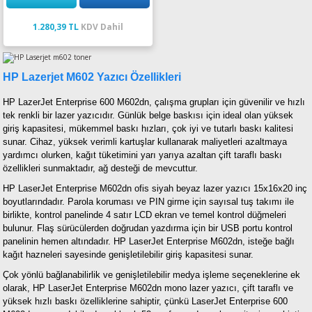
1.280,39 TL
KDV Dahil
HP Lazerjet M602 Yazıcı Özellikleri
HP LazerJet Enterprise 600 M602dn, çalışma grupları için güvenilir ve hızlı
tek renkli bir lazer yazıcıdır. Günlük belge baskısı için ideal olan yüksek
giriş kapasitesi, mükemmel baskı hızları, çok iyi ve tutarlı baskı kalitesi
sunar. Cihaz, yüksek verimli kartuşlar kullanarak maliyetleri azaltmaya
yardımcı olurken, kağıt tüketimini yarı yarıya azaltan çift taraflı baskı
özellikleri sunmaktadır, ağ desteği de mevcuttur.
HP LaserJet Enterprise M602dn ofis siyah beyaz lazer yazıcı 15x16x20 inç
boyutlarındadır. Parola koruması ve PIN girme için sayısal tuş takımı ile
birlikte, kontrol panelinde 4 satır LCD ekran ve temel kontrol düğmeleri
bulunur. Flaş sürücülerden doğrudan yazdırma için bir USB portu kontrol
panelinin hemen altındadır. HP LaserJet Enterprise M602dn, isteğe bağlı
kağıt hazneleri sayesinde genişletilebilir giriş kapasitesi sunar.
Çok yönlü bağlanabilirlik ve genişletilebilir medya işleme seçeneklerine ek
olarak, HP LaserJet Enterprise M602dn mono lazer yazıcı, çift taraflı ve
yüksek hızlı baskı özelliklerine sahiptir, çünkü LaserJet Enterprise 600