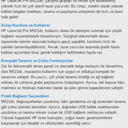
HP LaserJet Pro M521dn, çalışma grupları ve ofisler için tasarlanmış
yüksek hızlı bir çok işlevli lazer yazıcıdır. Bu cihaz, sürekli olarak yüksek
kaliteli belgeler üretirken, tarama ve paylaşma süreçlerini de hızlı ve basit
hale getirir.
Kolay Kurulum ve Kullanım
HP LaserJet Pro M521dn, kullanıcı dostu bir deneyim sunmak için çeşitli
bağlantı seçenekleriyle donatılmıştır. Sezgisel dokunmatik ekranı
sayesinde işlevler arasında kolayca geçiş yapabilir, kurulumu hızlı bir
şekilde tamamlayabilirsiniz. Ancak, lazer yazıcılar arasında grafik baskı
kalitesi açısından biraz geride kaldığını belirtmekte fayda var.
Kompakt Tasarım ve Çoklu Fonksiyonlar
Şık bir dokunmatik ekran paneli ve otomatik belge besleyici ile donatılmış
olan M521dn, masaüstü kullanımı için uygun ve oldukça kompakt bir
tasarıma sahiptir. Bu yazıcı, çift yönlü tarama özelliği ve ağ bağlantı
noktası ile çalışma grubu paylaşımını kolaylaştırır. Ayrıca, tek başına faks
makinesi ve fotokopi makinesi olarak da işlev görme kapasitesine sahiptir.
Pratik Bağlantı Seçenekleri
M521dn, bilgisayarlardan yazdırma, faks gönderme ve ağ üzerinden tarama
gibi çoklu işlevleri destekler. Ayrıca, doğrudan USB bellek anahtarından
yazdırma ve tarama imkanı sunan bir USB bağlantı noktasına sahiptir.
Yüksek kapasiteli HP toner kartuşları, yoğun baskı gereksinimlerini
karşılamak için idealdir ve ofisinizdeki verimliliği artırır.