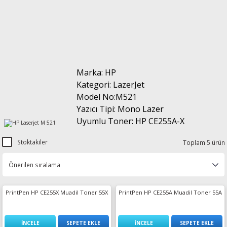
esin Ribon
oner
rJet CP
rjet Pro
Marka: HP
Kategori: LazerJet
Model No:M521
Yazıcı Tipi: Mono Lazer
Uyumlu Toner: HP CE255A-X
Stoktakiler
Toplam 5 ürün
PrintPen HP CE255X Muadil Toner 55X
PrintPen HP CE255A Muadil Toner 55A
İNCELE
SEPETE EKLE
İNCELE
SEPETE EKLE