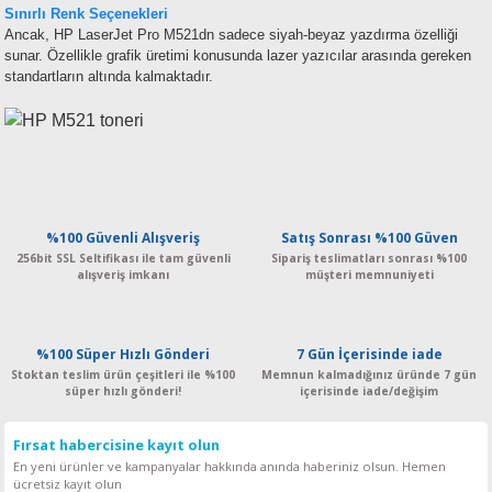
Sınırlı Renk Seçenekleri
Ancak, HP LaserJet Pro M521dn sadece siyah-beyaz yazdırma özelliği
sunar. Özellikle grafik üretimi konusunda lazer yazıcılar arasında gereken
standartların altında kalmaktadır.
%100 Güvenli Alışveriş
Satış Sonrası %100 Güven
256bit SSL Seltifikası ile tam güvenli
Sipariş teslimatları sonrası %100
alışveriş imkanı
müşteri memnuniyeti
%100 Süper Hızlı Gönderi
7 Gün İçerisinde iade
Stoktan teslim ürün çeşitleri ile %100
Memnun kalmadığınız üründe 7 gün
süper hızlı gönderi!
içerisinde iade/değişim
Fırsat habercisine kayıt olun
En yeni ürünler ve kampanyalar hakkında anında haberiniz olsun. Hemen
ücretsiz kayıt olun