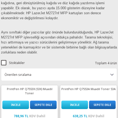
kağıdına, geri dönüştürülmüş kağıda ve düz kağıda yazdırma işlemi
yapabilir. Ek olarak, bu yazıcı ayda 15.000 gösterim düzeyine kadar
çıkabilmektedir. HP LazerJet M2727nf MFP kartuşları son derece
ekonomiktir ve değiştirilmesi kolaydır.
Aynı sınıftaki diğer yazıcılar göz önünde bulundurulduğunda, HP LazerJet
M2727nf MFP işlevselliği açısından oldukça pahalıdır. Tarama teknolojisi,
hızı arttırmaya ve yazıcı sürücülerini geliştirmeye yöneliktir. Ağ tarama
yetenekleri de karmaşıktır ve bir sistemde birbirine bağlı olan bilgisayarlarda
zorluklara neden olabilir.
Stoktakiler
Toplam 4 ürün
PrintPen HP Q7553X (53X) Muadil
PrintPen HP Q7553A Muadil Toner 53A
Toner
İNCELE
SEPETE EKLE
İNCELE
SEPETE EKLE
788,96 TL
KDV Dahil
638,25 TL
KDV Dahil