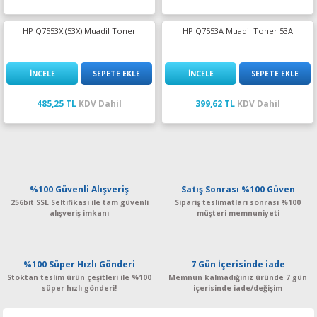
HP Q7553X (53X) Muadil Toner
HP Q7553A Muadil Toner 53A
İNCELE
SEPETE EKLE
İNCELE
SEPETE EKLE
485,25 TL
KDV Dahil
399,62 TL
KDV Dahil
%100 Güvenli Alışveriş
Satış Sonrası %100 Güven
256bit SSL Seltifikası ile tam güvenli
Sipariş teslimatları sonrası %100
alışveriş imkanı
müşteri memnuniyeti
%100 Süper Hızlı Gönderi
7 Gün İçerisinde iade
Stoktan teslim ürün çeşitleri ile %100
Memnun kalmadığınız üründe 7 gün
süper hızlı gönderi!
içerisinde iade/değişim