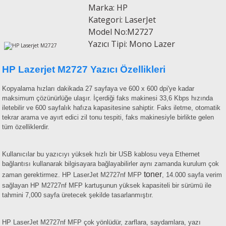
Marka: HP
esin Ribon
oner
rJet CP
Kategori: LaserJet
Model No:M2727
rjet Pro
Yazıcı Tipi: Mono Lazer
HP Lazerjet M2727 Yazıcı Özellikleri
Kopyalama hızları dakikada 27 sayfaya ve 600 x 600 dpi'ye kadar
maksimum çözünürlüğe ulaşır. İçerdiği faks makinesi 33,6 Kbps hızında
iletebilir ve 600 sayfalık hafıza kapasitesine sahiptir. Faks iletme, otomatik
tekrar arama ve ayırt edici zil tonu tespiti, faks makinesiyle birlikte gelen
tüm özelliklerdir.
Kullanıcılar bu yazıcıyı yüksek hızlı bir USB kablosu veya Ethernet
bağlantısı kullanarak bilgisayara bağlayabilirler aynı zamanda kurulum çok
toner
zaman gerektirmez. HP LaserJet M2727nf MFP
, 14.000 sayfa verim
sağlayan HP M2727nf MFP kartuşunun yüksek kapasiteli bir sürümü ile
tahmini 7,000 sayfa üretecek şekilde tasarlanmıştır.
HP LaserJet M2727nf MFP çok yönlüdür, zarflara, saydamlara, yazı