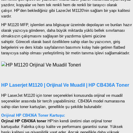
yazdırır, kopyalar ve hem tek renkli hem de renkli bir tarayıcı olarak
çalışır.
HP’den beklediğiniz gibi LazerJet M1120'nin sağlam bir yapı kalitesi
vardır.
HP M1120 MFP, işlemleri ana bilgisayar üzerinde depolayan ve bunları hazır
olarak yazıcıya gönderen, daha büyük miktarda yüklü bellek sınırlaması
olmaksızın çalışmasını sağlayan bir yazdırma işlemi gücüne
sahiptir.
Göreceli olarak basit özelliklere sahip olan bu yazıcının, giriş
belgelerini ve ders kitabı sayfalarının basımını kolay hale getiren flatbed
tarayıcıya sahip olması yerleştirilmiş bir metin tanıma işlevi sağlamaktadır.
HP Laserjet M1120 | Orijinal Ve Muadil | HP CB436A Toner
HP LaserJet M1120 için toner seçenekleri konusunda orijinal ve muadil
seçenekler arasında bir tercih yapabilirsiniz. CB436A model numarasına
sahip olan toner kartuşları, genellikle şu şekilde bulunabilir:
Orijinal HP CB436A Toner Kartuşu:
Orjinal HP CB436A toner
HP'nin kendi üretimi olan orijinal toner
kartuşudur. Fabrika çıkışı kalite ve performans garantisi sunar. Yüksek
baskı kalitesi ve güvenilirlik vaat eder. Ancak genellikle daha yüksek