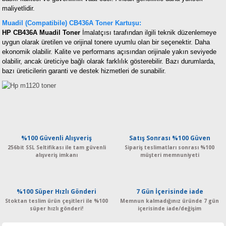
maliyetlidir.
Muadil (Compatibile) CB436A Toner Kartuşu:
HP CB436A Muadil Toner
İmalatçısı tarafından ilgili teknik düzenlemeye
uygun olarak üretilen ve orijinal tonere uyumlu olan bir seçenektir. Daha
ekonomik olabilir. Kalite ve performans açısından orijinale yakın seviyede
olabilir, ancak üreticiye bağlı olarak farklılık gösterebilir. Bazı durumlarda,
bazı üreticilerin garanti ve destek hizmetleri de sunabilir.
%100 Güvenli Alışveriş
Satış Sonrası %100 Güven
256bit SSL Seltifikası ile tam güvenli
Sipariş teslimatları sonrası %100
alışveriş imkanı
müşteri memnuniyeti
%100 Süper Hızlı Gönderi
7 Gün İçerisinde iade
Stoktan teslim ürün çeşitleri ile %100
Memnun kalmadığınız üründe 7 gün
süper hızlı gönderi!
içerisinde iade/değişim