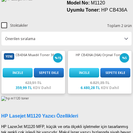
Model No:
M1120
esin Ribon
oner
rJet CP
Uyumlu Toner:
HP CB436A
rjet Pro
Stoktakiler
Toplam 2 ürün
HP CB436A Muadil Toner 36A
HP CB436A (36A) Orjinal Toner
YENİ
%15
%5
İNCELE
SEPETE EKLE
İNCELE
SEPETE EKLE
423,51 TL
6.821,35 TL
359,99 TL
KDV Dahil
6.480,28 TL
KDV Dahil
HP Lasejet M1120 Yazıcı Özellikleri
HP LazerJet M1120 MFP, küçük ve orta ölçekli işletmeler için tasarlanmış
tek renkli çok işlevli bir yazıcıdır. Makul lazer yazıcı hızlarında siyah beyaz