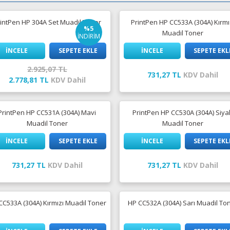
intPen HP 304A Set Muadil Toner
PrintPen HP CC533A (304A) Kırmı
%5
Muadil Toner
İNDİRİM
İNCELE
SEPETE EKLE
İNCELE
SEPETE EKL
2.925,07 TL
731,27 TL
KDV Dahil
2.778,81 TL
KDV Dahil
PrintPen HP CC531A (304A) Mavi
PrintPen HP CC530A (304A) Siya
Muadil Toner
Muadil Toner
İNCELE
SEPETE EKLE
İNCELE
SEPETE EKL
731,27 TL
KDV Dahil
731,27 TL
KDV Dahil
CC533A (304A) Kırmızı Muadil Toner
HP CC532A (304A) Sarı Muadil To