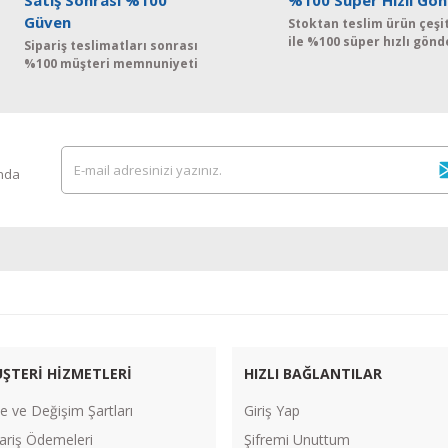
Satış Sonrası %100
%100 Süper Hızlı Gön
Güven
Stoktan teslim ürün çeşit
ile %100 süper hızlı gönd
Sipariş teslimatları sonrası
%100 müşteri memnuniyeti
ında
ŞTERİ HİZMETLERİ
HIZLI BAĞLANTILAR
e ve Değişim Şartları
Giriş Yap
ariş Ödemeleri
Şifremi Unuttum