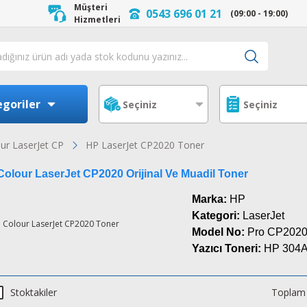
Müşteri
0543 696 01 21
(09:00 - 19:00)
Hizmetleri
goriler
ur LaserJet CP
HP LaserJet CP2020 Toner
olour LaserJet CP2020 Orijinal Ve Muadil Toner
Marka:
HP
Kategori:
LaserJet
Model No:
Pro CP202
Yazıcı Toneri:
HP 304
Stoktakiler
Toplam 