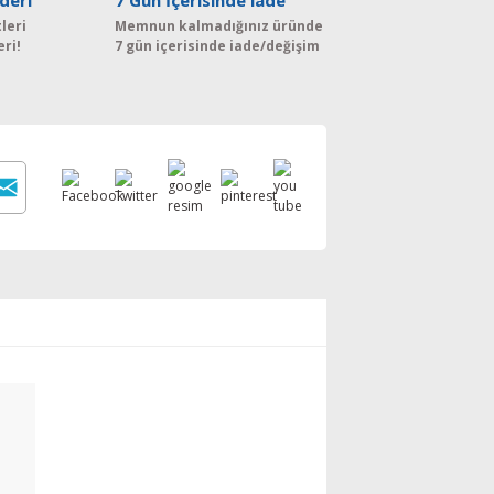
deri
7 Gün İçerisinde iade
leri
Memnun kalmadığınız üründe
eri!
7 gün içerisinde iade/değişim