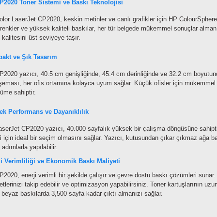
P2020 Toner Sistemi ve Baskı Teknolojisi
lor LaserJet CP2020, keskin metinler ve canlı grafikler için HP ColourSphere 
 renkler ve yüksek kaliteli baskılar, her tür belgede mükemmel sonuçlar alman
 kalitesini üst seviyeye taşır.
akt ve Şık Tasarım
2020 yazıcı, 40.5 cm genişliğinde, 45.4 cm derinliğinde ve 32.2 cm boyutunda 
şeması, her ofis ortamına kolayca uyum sağlar. Küçük ofisler için mükemmel b
üme sahiptir.
ek Performans ve Dayanıklılık
serJet CP2020 yazıcı, 40.000 sayfalık yüksek bir çalışma döngüsüne sahipti
 için ideal bir seçim olmasını sağlar. Yazıcı, kutusundan çıkar çıkmaz ağa b
 adımlarla yapılabilir.
i Verimliliği ve Ekonomik Baskı Maliyeti
2020, enerji verimli bir şekilde çalışır ve çevre dostu baskı çözümleri sunar
etlerinizi takip edebilir ve optimizasyon yapabilirsiniz. Toner kartuşlarının uz
-beyaz baskılarda 3,500 sayfa kadar çıktı almanızı sağlar.