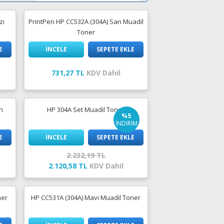
zı
PrintPen HP CC532A (304A) Sarı Muadil
Toner
E
İNCELE
SEPETE EKLE
731,27 TL
KDV Dahil
h
HP 304A Set Muadil Toner
%5
İNDİRİM
E
İNCELE
SEPETE EKLE
2.232,19 TL
2.120,58 TL
KDV Dahil
ner
HP CC531A (304A) Mavi Muadil Toner