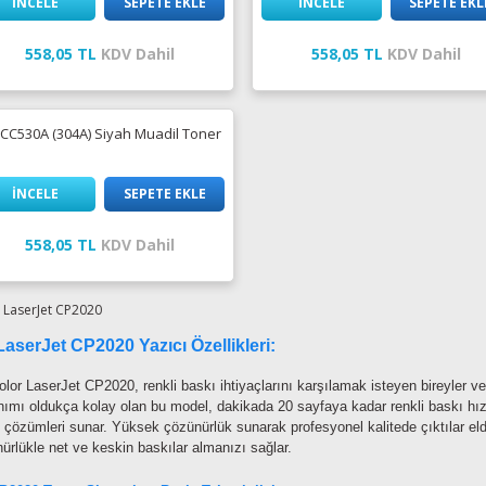
İNCELE
SEPETE EKLE
İNCELE
SEPETE EKL
558,05 TL
KDV Dahil
558,05 TL
KDV Dahil
CC530A (304A) Siyah Muadil Toner
İNCELE
SEPETE EKLE
558,05 TL
KDV Dahil
aserJet CP2020 Yazıcı Özellikleri:
lor LaserJet CP2020, renkli baskı ihtiyaçlarını karşılamak isteyen bireyler v
nımı oldukça kolay olan bu model, dakikada 20 sayfaya kadar renkli baskı hızın
 çözümleri sunar. Yüksek çözünürlük sunarak profesyonel kalitede çıktılar e
ürlükle net ve keskin baskılar almanızı sağlar.