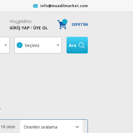
info@muadilmarket.com
Hoşgeldiniz
SEPETİM
GİRİŞ YAP
ÜYE OL
/
Ara
0
A
10 ürün