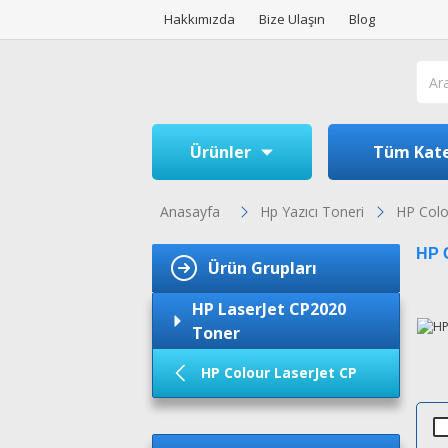
Hakkımızda
Bize Ulaşın
Blog
Ürünler
Tüm Kate
Anasayfa
Hp Yazıcı Toneri
HP Colo
HP C
Ürün Grupları
HP LaserJet CP2020
Toner
HP Colour LaserJet CP