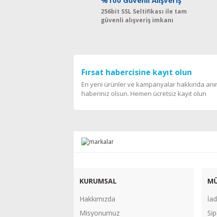
%100 Güvenli Alışveriş
256bit SSL Seltifikası ile tam
güvenli alışveriş imkanı
Fırsat habercisine kayıt olun
En yeni ürünler ve kampanyalar hakkında an
haberiniz olsun. Hemen ücretsiz kayıt olun
KURUMSAL
MÜ
Hakkımızda
İad
Misyonumuz
Sip