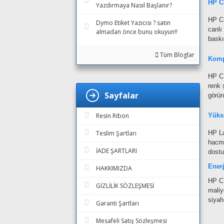
HP C
Yazdırmaya Nasıl Başlanır?
HP Co
Dymo Etiket Yazıcısı ? satın
canlı
almadan önce bunu okuyun!!
baskı
Tüm Bloglar
Komp
HP CP
renk 
Sayfalar
görün
Yüks
Resin Ribon
HP La
Teslim Şartları
hacmi
İADE ŞARTLARI
dostu
Enerj
HAKKIMIZDA
HP CP
GİZLİLİK SÖZLEŞMESİ
maliy
siyah
Garanti Şartları
Mesafeli Satış Sözleşmesi