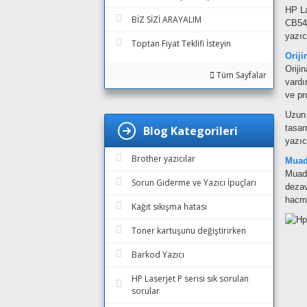
HP La
BİZ SİZİ ARAYALIM
CB5
yazıc
Toptan Fiyat Teklifi İsteyin
Orij
Oriji
Tüm Sayfalar
vardı
ve pr
Uzun 
tasar
Blog Kategorileri
yazıc
Brother yazıcılar
Muad
Muadi
Sorun Giderme ve Yazıcı İpuçları
dezav
hacmi
Kağıt sıkışma hatası
Toner kartuşunu değiştirirken
Barkod Yazıcı
HP Laserjet P serisi sık sorulan
sorular