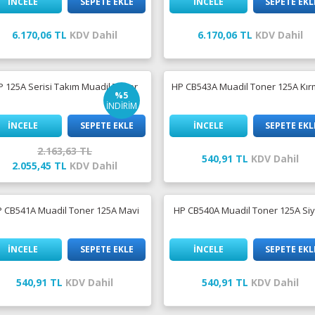
İNCELE
SEPETE EKLE
İNCELE
SEPETE EKL
6.170,06 TL
KDV Dahil
6.170,06 TL
KDV Dahil
P 125A Serisi Takım Muadil Toner
HP CB543A Muadil Toner 125A Kır
%5
İNDİRİM
İNCELE
SEPETE EKLE
İNCELE
SEPETE EKL
2.163,63 TL
540,91 TL
KDV Dahil
2.055,45 TL
KDV Dahil
 CB541A Muadil Toner 125A Mavi
HP CB540A Muadil Toner 125A Si
İNCELE
SEPETE EKLE
İNCELE
SEPETE EKL
540,91 TL
KDV Dahil
540,91 TL
KDV Dahil