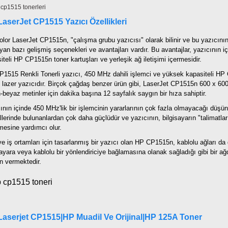
LaserJet
CP1515
Yazıcı Özellikleri
lor LaserJet CP1515n, "çalışma grubu yazıcısı" olarak bilinir ve bu yazıcının, i
yan bazı gelişmiş seçenekleri ve avantajları vardır. Bu avantajlar, yazıcının i
iteli HP CP1515n toner kartuşları ve yerleşik ağ iletişimi içermesidir.
1515 Renkli Tonerli yazıcı, 450 MHz dahili işlemci ve yüksek kapasiteli HP C
 lazer yazıcıdır. Birçok çağdaş benzer ürün gibi, LaserJet CP1515n 600 x 600
-beyaz metinler için dakika başına 12 sayfalık saygın bir hıza sahiptir.
ının içinde 450 MHz'lik bir işlemcinin yararlarının çok fazla olmayacağı düşünül
lerinde bulunanlardan çok daha güçlüdür ve yazıcının, bilgisayarın "talimatların
mesine yardımcı olur.
ve iş ortamları için tasarlanmış bir yazıcı olan HP CP1515n, kablolu ağları da de
sayara veya kablolu bir yönlendiriciye bağlamasına olanak sağladığı gibi bir ağ
in vermektedir.
aserjet CP1515|HP Muadil Ve Orijinal|HP 125A Toner