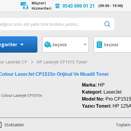
Müşteri
0543 696 01 21
(09:00 - 19:00)
Hizmetleri
goriler
ur LaserJet CP
HP Laserjet CP1515 Toner
olour LaserJet CP1515n Orijinal Ve Muadil Toner
Marka:
HP
Kategori:
LaserJet
Model No:
Pro CP151
Yazıcı Toneri:
HP 125
Stoktakiler
Toplam 