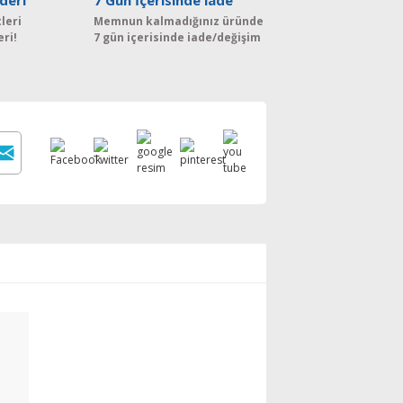
deri
7 Gün İçerisinde iade
leri
Memnun kalmadığınız üründe
eri!
7 gün içerisinde iade/değişim