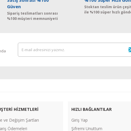
Satış Sonrası %100
%100 Süper Hızlı Gön
Güven
Stoktan teslim ürün çeşit
ile %100 süper hızlı gönd
Sipariş teslimatları sonrası
%100 müşteri memnuniyeti
ında
ŞTERİ HİZMETLERİ
HIZLI BAĞLANTILAR
e ve Değişim Şartları
Giriş Yap
ariş Ödemeleri
Şifremi Unuttum