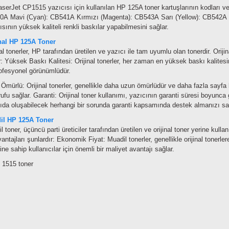
serJet CP1515 yazıcısı için kullanılan HP 125A toner kartuşlarının kodları ve 
40A
Mavi (Cyan): CB541A
Kırmızı (Magenta): CB543A
Sarı (Yellow): CB542A
ısının yüksek kaliteli renkli baskılar yapabilmesini sağlar.
inal HP 125A Toner
nal tonerler, HP tarafından üretilen ve yazıcı ile tam uyumlu olan tonerdir. Orijin
r:
Yüksek Baskı Kalitesi: Orijinal tonerler, her zaman en yüksek baskı kalitesin
ofesyonel görünümlüdür.
Ömürlü: Orijinal tonerler, genellikle daha uzun ömürlüdür ve daha fazla sayfa
rufu sağlar.
Garanti: Orijinal toner kullanımı, yazıcının garanti süresi boyunca 
ıda oluşabilecek herhangi bir sorunda garanti kapsamında destek almanızı sa
il HP 125A Toner
l toner, üçüncü parti üreticiler tarafından üretilen ve orijinal toner yerine kullan
antajları şunlardır:
Ekonomik Fiyat: Muadil tonerler, genellikle orijinal tonerl
ne sahip kullanıcılar için önemli bir maliyet avantajı sağlar.