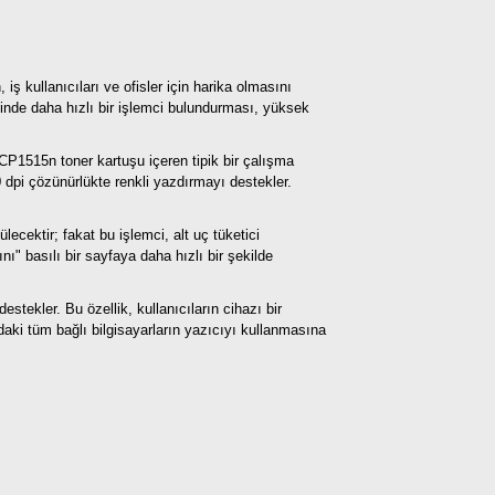
ş kullanıcıları ve ofisler için harika olmasını
çinde daha hızlı bir işlemci bulundurması, yüksek
P1515n toner kartuşu içeren tipik bir çalışma
 dpi çözünürlükte renkli yazdırmayı destekler.
ecektir; fakat bu işlemci, alt uç tüketici
ı" basılı bir sayfaya daha hızlı bir şekilde
stekler. Bu özellik, kullanıcıların cihazı bir
daki tüm bağlı bilgisayarların yazıcıyı kullanmasına