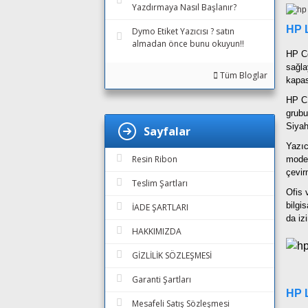
Yazdırmaya Nasıl Başlanır?
HP 
Dymo Etiket Yazıcısı ? satın
almadan önce bunu okuyun!!
HP Co
sağla
Tüm Bloglar
kapas
HP CP
grubu
Siyah
Sayfalar
Yazıc
Resin Ribon
model
çevir
Teslim Şartları
Ofis 
bilgi
İADE ŞARTLARI
da iz
HAKKIMIZDA
GİZLİLİK SÖZLEŞMESİ
Garanti Şartları
HP L
Mesafeli Satış Sözleşmesi