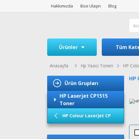
Hakkımızda
Bize Ulaşın
Blog
Ürünler
Tüm Kate
Anasayfa
Hp Yazıcı Toneri
HP Colo
HP C
Ürün Grupları
HP Laserjet CP1515
Toner
HP Colour LaserJet CP