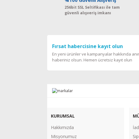
%100 Güvenli Alışveriş
256bit SSL Seltifikası ile tam
güvenli alışveriş imkanı
Fırsat habercisine kayıt olun
En yeni ürünler ve kampanyalar hakkında an
haberiniz olsun. Hemen ücretsiz kayıt olun
KURUMSAL
MÜ
Hakkımızda
İad
Misyonumuz
Sip