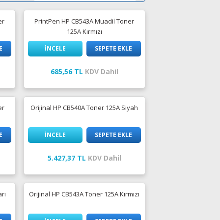
er
PrintPen HP CB543A Muadil Toner
125A Kırmızı
E
İNCELE
SEPETE EKLE
685,56 TL
KDV Dahil
er
Orijinal HP CB540A Toner 125A Siyah
E
İNCELE
SEPETE EKLE
5.427,37 TL
KDV Dahil
arı
Orijinal HP CB543A Toner 125A Kırmızı