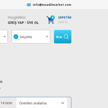
info@muadilmarket.com
Hoşgeldiniz
0
SEPETİM
0,00 TL
GİRİŞ YAP
ÜYE OL
/
Ara
5n
A
14 ürün