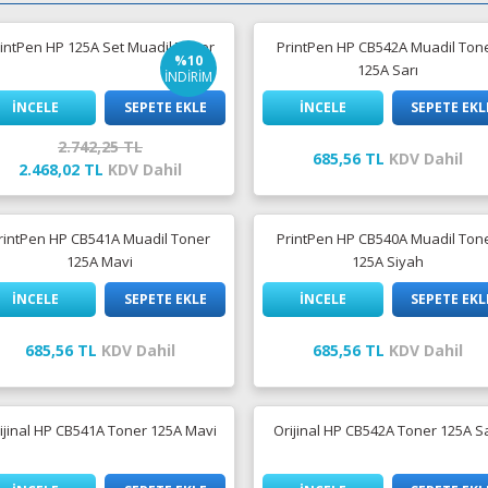
intPen HP 125A Set Muadil Toner
PrintPen HP CB542A Muadil Ton
%10
125A Sarı
İNDİRİM
İNCELE
SEPETE EKLE
İNCELE
SEPETE EKL
2.742,25 TL
685,56 TL
KDV Dahil
2.468,02 TL
KDV Dahil
rintPen HP CB541A Muadil Toner
PrintPen HP CB540A Muadil Ton
125A Mavi
125A Siyah
İNCELE
SEPETE EKLE
İNCELE
SEPETE EKL
685,56 TL
KDV Dahil
685,56 TL
KDV Dahil
ijinal HP CB541A Toner 125A Mavi
Orijinal HP CB542A Toner 125A S