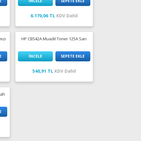
E
İNCELE
SEPETE EKLE
6.170,06 TL
KDV Dahil
mızı
HP CB542A Muadil Toner 125A Sarı
E
İNCELE
SEPETE EKLE
540,91 TL
KDV Dahil
yah
E