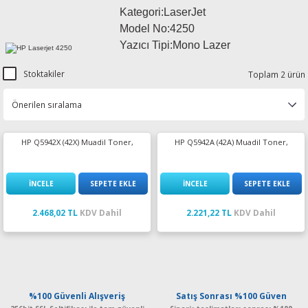
Kategori:LaserJet
esin Ribon
oner
rJet CP
Model No:4250
Yazıcı Tipi:Mono Lazer
rjet Pro
Stoktakiler
Toplam 2 ürün
HP Q5942X (42X) Muadil Toner,
HP Q5942A (42A) Muadil Toner,
İNCELE
SEPETE EKLE
İNCELE
SEPETE EKLE
2.468,02 TL
KDV Dahil
2.221,22 TL
KDV Dahil
%100 Güvenli Alışveriş
Satış Sonrası %100 Güven