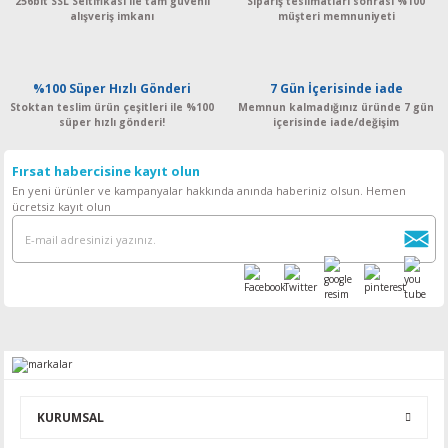
256bit SSL Seltifikası ile tam güvenli
Sipariş teslimatları sonrası %100
alışveriş imkanı
müşteri memnuniyeti
%100 Süper Hızlı Gönderi
7 Gün İçerisinde iade
Stoktan teslim ürün çeşitleri ile %100
Memnun kalmadığınız üründe 7 gün
süper hızlı gönderi!
içerisinde iade/değişim
Fırsat habercisine kayıt olun
En yeni ürünler ve kampanyalar hakkında anında haberiniz olsun. Hemen
ücretsiz kayıt olun
KURUMSAL