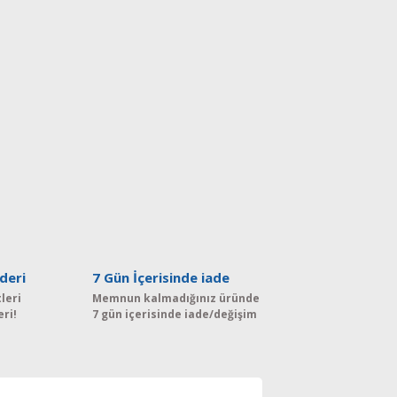
deri
7 Gün İçerisinde iade
leri
Memnun kalmadığınız üründe
eri!
7 gün içerisinde iade/değişim