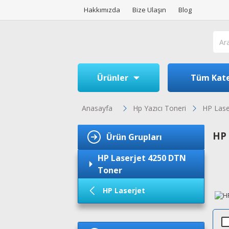
Hakkımızda
Bize Ulaşın
Blog
Ürünler
Tüm Kate
Anasayfa
Hp Yazıcı Toneri
HP Lase
HP 
Ürün Grupları
HP Laserjet 4250 DTN
Toner
HP Laserjet