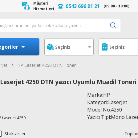
Müşteri
0543 696 01 21
(09:00 - 19:00)
Hizmetleri
goriler
rjet
HP Laserjet 4250 DTN Toner
Laserjet 4250 DTN yazıcı Uyumlu Muadil Toneri
Marka:HP
Kategori:LaserJet
Model No:4250
Yazıcı Tipi:Mono Laze
Stoktakiler
Toplam