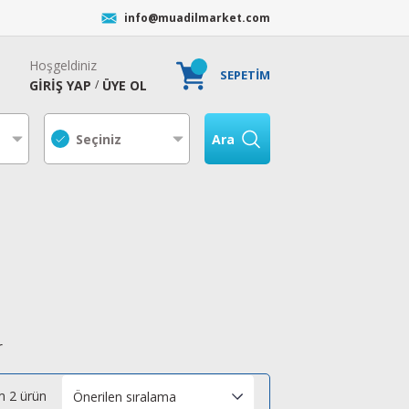
info@muadilmarket.com
Hoşgeldiniz
SEPETİM
GİRİŞ YAP
ÜYE OL
/
Ara
r
 2 ürün