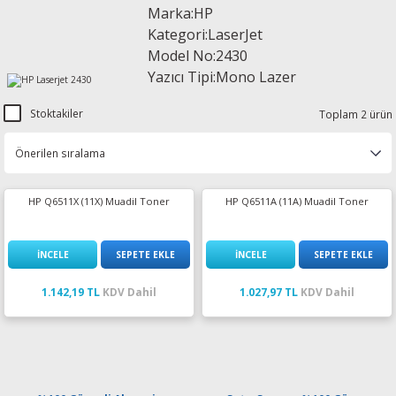
Marka:HP
esin Ribon
oner
rJet CP
Kategori:LaserJet
Model No:2430
rjet Pro
Yazıcı Tipi:Mono Lazer
Stoktakiler
Toplam 2 ürün
HP Q6511X (11X) Muadil Toner
HP Q6511A (11A) Muadil Toner
İNCELE
SEPETE EKLE
İNCELE
SEPETE EKLE
1.142,19 TL
KDV Dahil
1.027,97 TL
KDV Dahil