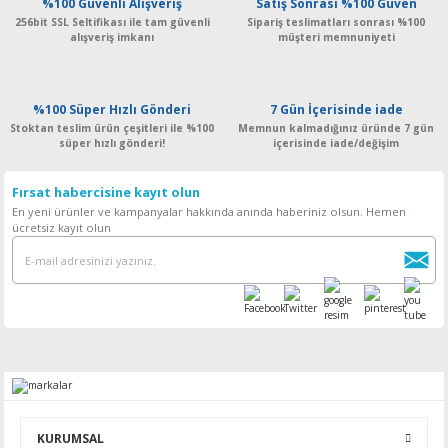
%100 Güvenli Alışveriş
Satış Sonrası %100 Güven
256bit SSL Seltifikası ile tam güvenli
Sipariş teslimatları sonrası %100
alışveriş imkanı
müşteri memnuniyeti
%100 Süper Hızlı Gönderi
7 Gün İçerisinde iade
Stoktan teslim ürün çeşitleri ile %100
Memnun kalmadığınız üründe 7 gün
süper hızlı gönderi!
içerisinde iade/değişim
Fırsat habercisine kayıt olun
En yeni ürünler ve kampanyalar hakkında anında haberiniz olsun. Hemen
ücretsiz kayıt olun
KURUMSAL