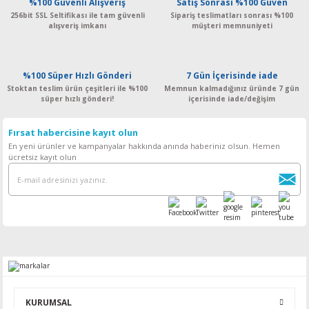
%100 Güvenli Alışveriş
Satış Sonrası %100 Güven
256bit SSL Seltifikası ile tam güvenli
Sipariş teslimatları sonrası %100
alışveriş imkanı
müşteri memnuniyeti
%100 Süper Hızlı Gönderi
7 Gün İçerisinde iade
Stoktan teslim ürün çeşitleri ile %100
Memnun kalmadığınız üründe 7 gün
süper hızlı gönderi!
içerisinde iade/değişim
Fırsat habercisine kayıt olun
En yeni ürünler ve kampanyalar hakkında anında haberiniz olsun. Hemen
ücretsiz kayıt olun
KURUMSAL