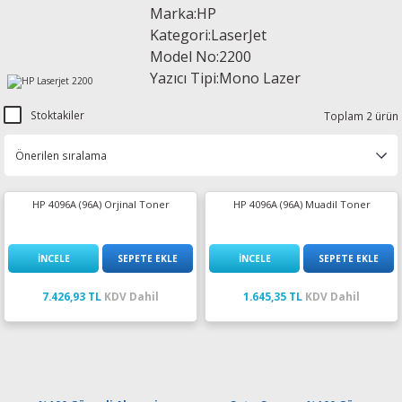
Marka:HP
esin Ribon
oner
rJet CP
Kategori:LaserJet
Model No:2200
rjet Pro
Yazıcı Tipi:Mono Lazer
Stoktakiler
Toplam 2 ürün
HP 4096A (96A) Orjinal Toner
HP 4096A (96A) Muadil Toner
İNCELE
SEPETE EKLE
İNCELE
SEPETE EKLE
7.426,93 TL
KDV Dahil
1.645,35 TL
KDV Dahil