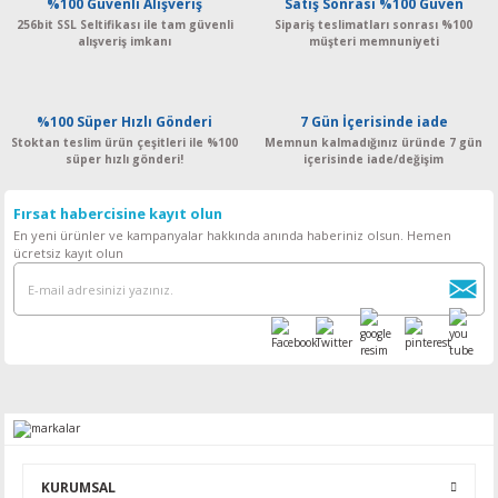
%100 Güvenli Alışveriş
Satış Sonrası %100 Güven
256bit SSL Seltifikası ile tam güvenli
Sipariş teslimatları sonrası %100
alışveriş imkanı
müşteri memnuniyeti
%100 Süper Hızlı Gönderi
7 Gün İçerisinde iade
Stoktan teslim ürün çeşitleri ile %100
Memnun kalmadığınız üründe 7 gün
süper hızlı gönderi!
içerisinde iade/değişim
Fırsat habercisine kayıt olun
En yeni ürünler ve kampanyalar hakkında anında haberiniz olsun. Hemen
ücretsiz kayıt olun
KURUMSAL