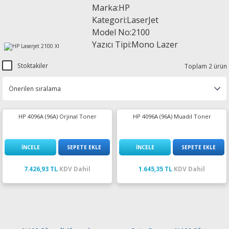
Marka:HP
esin Ribon
oner
rJet CP
Kategori:LaserJet
Model No:2100
rjet Pro
Yazıcı Tipi:Mono Lazer
Stoktakiler
Toplam 2 ürün
HP 4096A (96A) Orjinal Toner
HP 4096A (96A) Muadil Toner
İNCELE
SEPETE EKLE
İNCELE
SEPETE EKLE
7.426,93 TL
KDV Dahil
1.645,35 TL
KDV Dahil