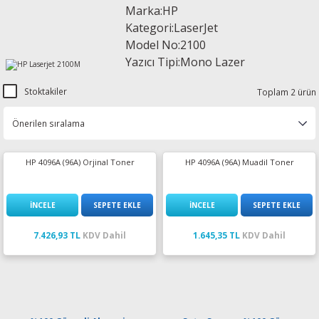
Marka:HP
esin Ribon
oner
rJet CP
Kategori:LaserJet
Model No:2100
rjet Pro
Yazıcı Tipi:Mono Lazer
Stoktakiler
Toplam 2 ürün
HP 4096A (96A) Orjinal Toner
HP 4096A (96A) Muadil Toner
İNCELE
SEPETE EKLE
İNCELE
SEPETE EKLE
7.426,93 TL
KDV Dahil
1.645,35 TL
KDV Dahil