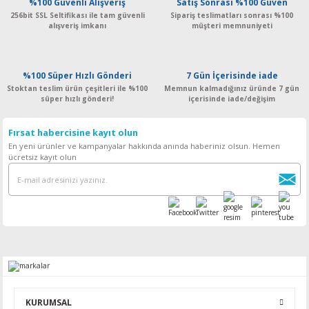
%100 Güvenli Alışveriş
Satış Sonrası %100 Güven
256bit SSL Seltifikası ile tam güvenli
Sipariş teslimatları sonrası %100
alışveriş imkanı
müşteri memnuniyeti
%100 Süper Hızlı Gönderi
7 Gün İçerisinde iade
Stoktan teslim ürün çeşitleri ile %100
Memnun kalmadığınız üründe 7 gün
süper hızlı gönderi!
içerisinde iade/değişim
Fırsat habercisine kayıt olun
En yeni ürünler ve kampanyalar hakkında anında haberiniz olsun. Hemen
ücretsiz kayıt olun
KURUMSAL