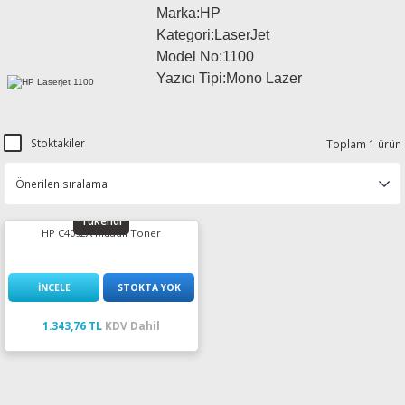
Marka:HP
esin Ribon
oner
rJet CP
Kategori:LaserJet
Model No:1100
rjet Pro
Yazıcı Tipi:Mono Lazer
Stoktakiler
Toplam 1 ürün
Tükendi
HP C4092A Muadil Toner
İNCELE
STOKTA YOK
1.343,76 TL
KDV Dahil