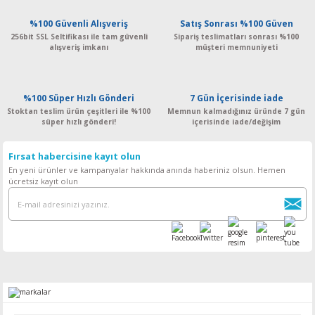
%100 Güvenli Alışveriş
Satış Sonrası %100 Güven
256bit SSL Seltifikası ile tam güvenli
Sipariş teslimatları sonrası %100
alışveriş imkanı
müşteri memnuniyeti
%100 Süper Hızlı Gönderi
7 Gün İçerisinde iade
Stoktan teslim ürün çeşitleri ile %100
Memnun kalmadığınız üründe 7 gün
süper hızlı gönderi!
içerisinde iade/değişim
Fırsat habercisine kayıt olun
En yeni ürünler ve kampanyalar hakkında anında haberiniz olsun. Hemen
ücretsiz kayıt olun