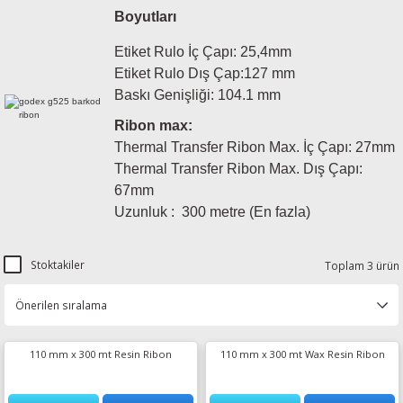
Boyutları
esin Ribon
oner
rJet CP
Etiket Rulo İç Çapı: 25,4mm
rjet Pro
Etiket Rulo Dış Çap:127 mm
Baskı Genişliği: 104.1 mm
Ribon max:
Thermal Transfer Ribon Max. İç Çapı: 27mm
Thermal Transfer Ribon Max. Dış Çapı:
67mm
Uzunluk : 300 metre (En fazla)
Stoktakiler
Toplam 3 ürün
110 mm x 300 mt Resin Ribon
110 mm x 300 mt Wax Resin Ribon