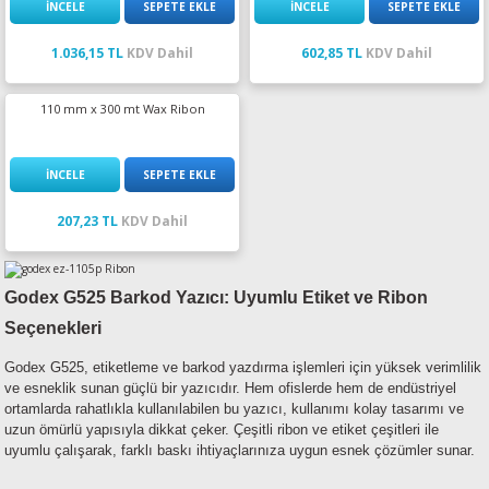
İNCELE
SEPETE EKLE
İNCELE
SEPETE EKLE
1.036,15 TL
KDV Dahil
602,85 TL
KDV Dahil
110 mm x 300 mt Wax Ribon
İNCELE
SEPETE EKLE
207,23 TL
KDV Dahil
Godex
G525
Barkod Yazıcı: Uyumlu Etiket ve Ribon
Seçenekleri
Godex G525, etiketleme ve barkod yazdırma işlemleri için yüksek verimlilik
ve esneklik sunan güçlü bir yazıcıdır. Hem ofislerde hem de endüstriyel
ortamlarda rahatlıkla kullanılabilen bu yazıcı, kullanımı kolay tasarımı ve
uzun ömürlü yapısıyla dikkat çeker. Çeşitli ribon ve etiket çeşitleri ile
uyumlu çalışarak, farklı baskı ihtiyaçlarınıza uygun esnek çözümler sunar.