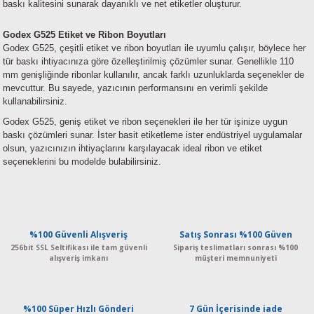
baskı kalitesini sunarak dayanıklı ve net etiketler oluşturur.
Godex
G525
Etiket ve Ribon Boyutları
Godex G525, çeşitli etiket ve ribon boyutları ile uyumlu çalışır, böylece her
tür baskı ihtiyacınıza göre özelleştirilmiş çözümler sunar. Genellikle 110
mm genişliğinde ribonlar kullanılır, ancak farklı uzunluklarda seçenekler de
mevcuttur. Bu sayede, yazıcının performansını en verimli şekilde
kullanabilirsiniz.
Godex G525, geniş etiket ve ribon seçenekleri ile her tür işinize uygun
baskı çözümleri sunar. İster basit etiketleme ister endüstriyel uygulamalar
olsun, yazıcınızın ihtiyaçlarını karşılayacak ideal ribon ve etiket
seçeneklerini bu modelde bulabilirsiniz.
%100 Güvenli Alışveriş
Satış Sonrası %100 Güven
256bit SSL Seltifikası ile tam güvenli
Sipariş teslimatları sonrası %100
alışveriş imkanı
müşteri memnuniyeti
%100 Süper Hızlı Gönderi
7 Gün İçerisinde iade