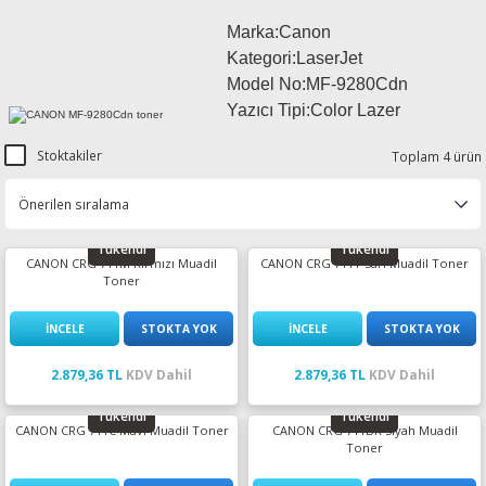
esin Ribon
oner
rJet CP
Marka:Canon
Kategori:LaserJet
rjet Pro
Model No:
MF-9280Cdn
Yazıcı Tipi:Color Lazer
Stoktakiler
Toplam 4 ürün
Tükendi
Tükendi
CANON CRG 711M Kırmızı Muadil
CANON CRG 711Y Sarı Muadil Toner
Toner
İNCELE
STOKTA YOK
İNCELE
STOKTA YOK
2.879,36 TL
KDV Dahil
2.879,36 TL
KDV Dahil
Tükendi
Tükendi
CANON CRG 711C Mavi Muadil Toner
CANON CRG 711BK Siyah Muadil
Toner