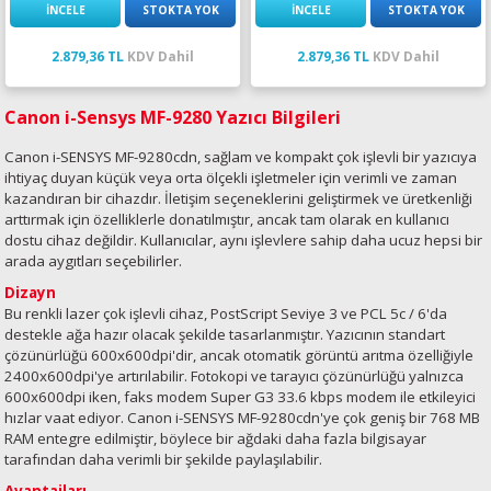
İNCELE
STOKTA YOK
İNCELE
STOKTA YOK
2.879,36 TL
KDV Dahil
2.879,36 TL
KDV Dahil
Canon i-Sensys MF-9280 Yazıcı Bilgileri
Canon i-SENSYS MF-9280cdn, sağlam ve kompakt çok işlevli bir yazıcıya
ihtiyaç duyan küçük veya orta ölçekli işletmeler için verimli ve zaman
kazandıran bir cihazdır. İletişim seçeneklerini geliştirmek ve üretkenliği
arttırmak için özelliklerle donatılmıştır, ancak tam olarak en kullanıcı
dostu cihaz değildir. Kullanıcılar, aynı işlevlere sahip daha ucuz hepsi bir
arada aygıtları seçebilirler.
Dizayn
Bu renkli lazer çok işlevli cihaz, PostScript Seviye 3 ve PCL 5c / 6'da
destekle ağa hazır olacak şekilde tasarlanmıştır. Yazıcının standart
çözünürlüğü 600x600dpi'dir, ancak otomatik görüntü arıtma özelliğiyle
2400x600dpi'ye artırılabilir. Fotokopi ve tarayıcı çözünürlüğü yalnızca
600x600dpi iken, faks modem Super G3 33.6 kbps modem ile etkileyici
hızlar vaat ediyor. Canon i-SENSYS MF-9280cdn'ye çok geniş bir 768 MB
RAM entegre edilmiştir, böylece bir ağdaki daha fazla bilgisayar
tarafından daha verimli bir şekilde paylaşılabilir.