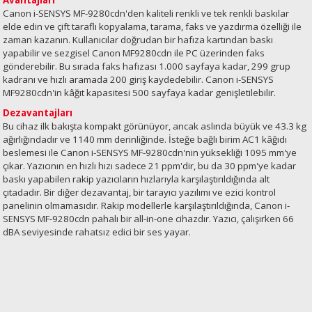
Avantajları
Canon i-SENSYS MF-9280cdn'den kaliteli renkli ve tek renkli baskılar
elde edin ve çift taraflı kopyalama, tarama, faks ve yazdırma özelliği ile
zaman kazanın. Kullanıcılar doğrudan bir hafıza kartından baskı
yapabilir ve sezgisel Canon MF9280cdn ile PC üzerinden faks
gönderebilir. Bu sırada faks hafızası 1.000 sayfaya kadar, 299 grup
kadranı ve hızlı aramada 200 giriş kaydedebilir. Canon i-SENSYS
MF9280cdn'in kâğıt kapasitesi 500 sayfaya kadar genişletilebilir.
Dezavantajları
Bu cihaz ilk bakışta kompakt görünüyor, ancak aslında büyük ve 43.3 kg
ağırlığındadır ve 1140 mm derinliğinde. İsteğe bağlı birim AC1 kâğıdı
beslemesi ile Canon i-SENSYS MF-9280cdn'nin yüksekliği 1095 mm'ye
çıkar. Yazıcının en hızlı hızı sadece 21 ppm'dir, bu da 30 ppm'ye kadar
baskı yapabilen rakip yazıcıların hızlarıyla karşılaştırıldığında alt
çıtadadır. Bir diğer dezavantaj, bir tarayıcı yazılımı ve ezici kontrol
panelinin olmamasıdır. Rakip modellerle karşılaştırıldığında, Canon i-
SENSYS MF-9280cdn pahalı bir all-in-one cihazdır. Yazıcı, çalışırken 66
dBA seviyesinde rahatsız edici bir ses yayar.