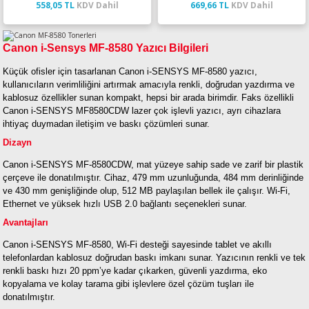
558,05 TL
KDV Dahil
669,66 TL
KDV Dahil
Canon i-Sensys MF-8580 Yazıcı Bilgileri
Küçük ofisler için tasarlanan Canon i-SENSYS MF-8580 yazıcı,
kullanıcıların verimliliğini artırmak amacıyla renkli, doğrudan yazdırma ve
kablosuz özellikler sunan kompakt, hepsi bir arada birimdir. Faks özellikli
Canon i-SENSYS MF8580CDW lazer çok işlevli yazıcı, ayrı cihazlara
ihtiyaç duymadan iletişim ve baskı çözümleri sunar.
Dizayn
Canon i-SENSYS MF-8580CDW, mat yüzeye sahip sade ve zarif bir plastik
çerçeve ile donatılmıştır. Cihaz, 479 mm uzunluğunda, 484 mm derinliğinde
ve 430 mm genişliğinde olup, 512 MB paylaşılan bellek ile çalışır. Wi-Fi,
Ethernet ve yüksek hızlı USB 2.0 bağlantı seçenekleri sunar.
Avantajları
Canon i-SENSYS MF-8580, Wi-Fi desteği sayesinde tablet ve akıllı
telefonlardan kablosuz doğrudan baskı imkanı sunar. Yazıcının renkli ve tek
renkli baskı hızı 20 ppm’ye kadar çıkarken, güvenli yazdırma, eko
kopyalama ve kolay tarama gibi işlevlere özel çözüm tuşları ile
donatılmıştır.