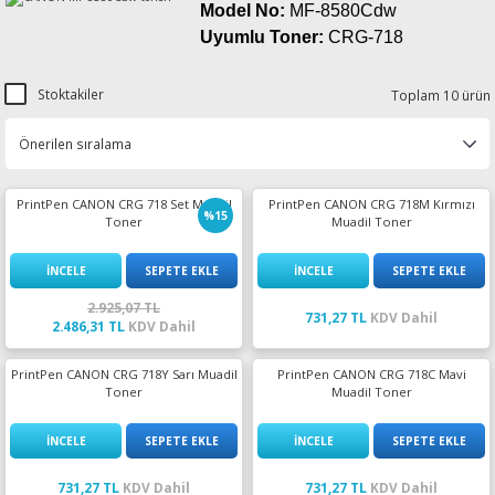
Model No:
MF-8580Cdw
esin Ribon
oner
rJet CP
Uyumlu Toner:
CRG-718
rjet Pro
Stoktakiler
Toplam 10 ürün
PrintPen CANON CRG 718 Set Muadil
PrintPen CANON CRG 718M Kırmızı
%15
Toner
Muadil Toner
İNCELE
SEPETE EKLE
İNCELE
SEPETE EKLE
2.925,07 TL
731,27 TL
KDV Dahil
2.486,31 TL
KDV Dahil
PrintPen CANON CRG 718Y Sarı Muadil
PrintPen CANON CRG 718C Mavi
Toner
Muadil Toner
İNCELE
SEPETE EKLE
İNCELE
SEPETE EKLE
731,27 TL
KDV Dahil
731,27 TL
KDV Dahil