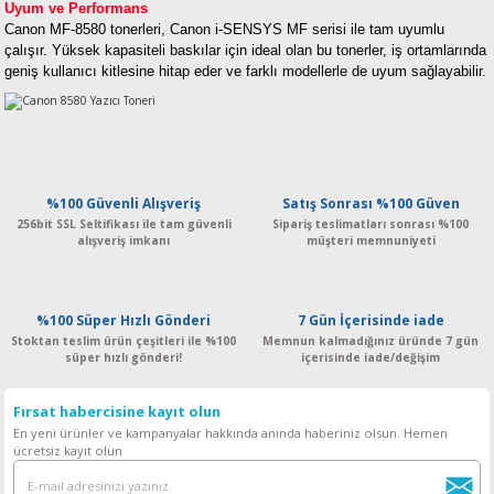
Uyum ve Performans
Canon MF-8580 tonerleri, Canon i-SENSYS MF serisi ile tam uyumlu
çalışır. Yüksek kapasiteli baskılar için ideal olan bu tonerler, iş ortamlarında
geniş kullanıcı kitlesine hitap eder ve farklı modellerle de uyum sağlayabilir.
%100 Güvenli Alışveriş
Satış Sonrası %100 Güven
256bit SSL Seltifikası ile tam güvenli
Sipariş teslimatları sonrası %100
alışveriş imkanı
müşteri memnuniyeti
%100 Süper Hızlı Gönderi
7 Gün İçerisinde iade
Stoktan teslim ürün çeşitleri ile %100
Memnun kalmadığınız üründe 7 gün
süper hızlı gönderi!
içerisinde iade/değişim
Fırsat habercisine kayıt olun
En yeni ürünler ve kampanyalar hakkında anında haberiniz olsun. Hemen
ücretsiz kayıt olun