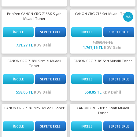
PrinPen CANON CRG 718BK Siyah
CANON CRG 718 Set Muadil Toner
%5
Muadil Toner
İNCELE
SEPETE EKLE
İNCELE
SEPETE EKLE
1.860,16 TL
731,27 TL
KDV Dahil
1.767,15 TL
KDV Dahil
CANON CRG 718M Kırmızı Muadil
CANON CRG 718Y Sarı Muadil Toner
Toner
İNCELE
SEPETE EKLE
İNCELE
SEPETE EKLE
558,05 TL
KDV Dahil
558,05 TL
KDV Dahil
CANON CRG 718C Mavi Muadil Toner
CANON CRG 718BK Siyah Muadil
Toner
İNCELE
SEPETE EKLE
İNCELE
SEPETE EKLE