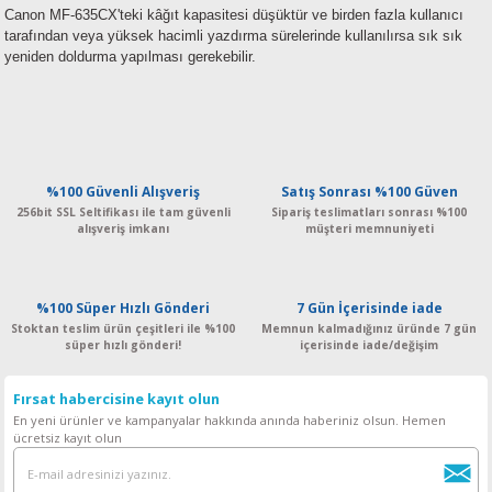
Canon MF-635CX'teki kâğıt kapasitesi düşüktür ve birden fazla kullanıcı
tarafından veya yüksek hacimli yazdırma sürelerinde kullanılırsa sık sık
yeniden doldurma yapılması gerekebilir.
%100 Güvenli Alışveriş
Satış Sonrası %100 Güven
256bit SSL Seltifikası ile tam güvenli
Sipariş teslimatları sonrası %100
alışveriş imkanı
müşteri memnuniyeti
%100 Süper Hızlı Gönderi
7 Gün İçerisinde iade
Stoktan teslim ürün çeşitleri ile %100
Memnun kalmadığınız üründe 7 gün
süper hızlı gönderi!
içerisinde iade/değişim
Fırsat habercisine kayıt olun
En yeni ürünler ve kampanyalar hakkında anında haberiniz olsun. Hemen
ücretsiz kayıt olun