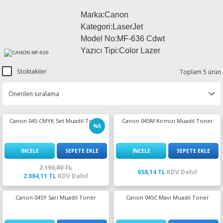
esin Ribon
oner
rJet CP
Marka:Canon
Kategori:LaserJet
rjet Pro
Model No:
MF-636 Cdwt
Yazıcı Tipi:Color Lazer
Stoktakiler
Toplam 5 ürün
Canon 045 CMYK Set Muadil Toner
Canon 045M Kırmızı Muadil Toner
%5
İNCELE
SEPETE EKLE
İNCELE
SEPETE EKLE
2.193,80 TL
658,14 TL
KDV Dahil
2.084,11 TL
KDV Dahil
Canon 045Y Sarı Muadil Toner
Canon 045C Mavi Muadil Toner