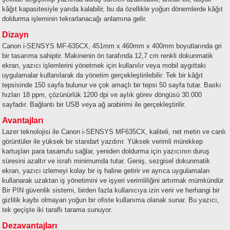
kâğıt kapasitesiyle yarıda kalabilir, bu da özellikle yoğun dönemlerde kâğıt
doldurma işleminin tekrarlanacağı anlamına gelir.
Dizayn
Canon i-SENSYS MF-635CX, 451mm x 460mm x 400mm boyutlarında gri
bir tasarıma sahiptir. Makinenin ön tarafında 12,7 cm renkli dokunmatik
ekran, yazıcı işlemlerini yönetmek için kullanılır veya mobil aygıttaki
uygulamalar kullanılarak da yönetim gerçekleştirilebilir. Tek bir kâğıt
tepsisinde 150 sayfa bulunur ve çok amaçlı bir tepsi 50 sayfa tutar. Baskı
hızları 18 ppm, çözünürlük 1200 dpi ve aylık görev döngüsü 30.000
sayfadır. Bağlantı bir USB veya ağ arabirimi ile gerçekleştirilir.
Avantajları
Lazer teknolojisi ile Canon i-SENSYS MF635CX, kaliteli, net metin ve canlı
görüntüler ile yüksek bir standart yazdırır. Yüksek verimli mürekkep
kartuşları para tasarrufu sağlar, yeniden doldurma için yazıcının duruş
süresini azaltır ve israfı minimumda tutar. Geniş, sezgisel dokunmatik
ekran, yazıcı izlemeyi kolay bir iş haline getirir ve ayrıca uygulamaları
kullanarak uzaktan iş yönetimini ve işyeri verimliliğini artırmak mümkündür.
Bir PIN güvenlik sistemi, birden fazla kullanıcıya izin verir ve herhangi bir
gizlilik kaybı olmayan yoğun bir ofiste kullanıma olanak sunar. Bu yazıcı,
tek geçişte iki taraflı tarama sunuyor.
Dezavantajları