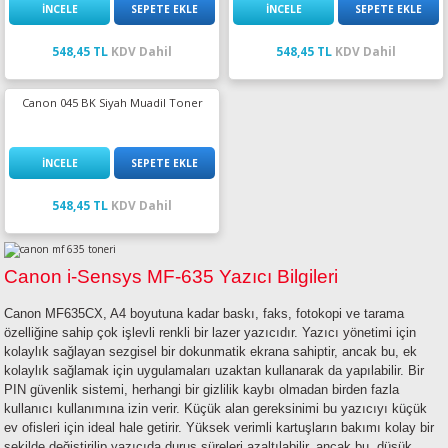
İNCELE
SEPETE EKLE
İNCELE
SEPETE EKLE
548,45 TL
KDV Dahil
548,45 TL
KDV Dahil
Canon 045 BK Siyah Muadil Toner
İNCELE
SEPETE EKLE
548,45 TL
KDV Dahil
Canon i-Sensys MF-635 Yazıcı Bilgileri
Canon MF635CX, A4 boyutuna kadar baskı, faks, fotokopi ve tarama
özelliğine sahip çok işlevli renkli bir lazer yazıcıdır. Yazıcı yönetimi için
kolaylık sağlayan sezgisel bir dokunmatik ekrana sahiptir, ancak bu, ek
kolaylık sağlamak için uygulamaları uzaktan kullanarak da yapılabilir. Bir
PIN güvenlik sistemi, herhangi bir gizlilik kaybı olmadan birden fazla
kullanıcı kullanımına izin verir. Küçük alan gereksinimi bu yazıcıyı küçük
ev ofisleri için ideal hale getirir. Yüksek verimli kartuşların bakımı kolay bir
şekilde değiştirilip yazıcıda duruş süreleri azaltılabilir, ancak bu, düşük