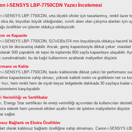
on i-SENSYS LBP-7750CDN Yazıcı İncelemesi
 i-SENSYS LBP-7750CDN, orta ölçekli ofisler için tasarlanmış, renkli lazer tek
 olsa da, boyutları büyük olduğundan, sınırlı alanı olan çalışma alanları için
ğu özellikler ve işlevler oldukça etkileyicidir.
rım ve Kapasite
 i-SENSYS LBP-7750CDN, 517x530x374 mm boyutlarıyla oldukça hacimli bir cih
er için bir dezavantaj olabilir. Ancak, geniş kapasitesiyle dikkat çeker: standar
 olarak 500 yapraklık ek tepsi ile toplamda 850 sayfa kapasiteye ulaşabilir. Ayrı
k sunulmaktadır, bu da kağıt kullanımını azaltarak maliyetleri düşürür.
ormans ve Kalite
 i-SENSYS LBP-7750CDN, baskı kalitesinde dikkat çekici bir performans s
ilme kapasitesine sahip olması, yüksek kaliteli metin ve grafiklerin net ve kes
 hızı, hem renkli hem de siyah beyaz belgelerde dakikada 30 sayfaya kadar ul
inimlerini karşılayabilir.
i Verimliliği ve Sertifikalar
ı, Energy Star sertifikası ile enerji verimliliği açısından da kullanıcıları destekl
ize ederek hem çevresel etkileri azaltır hem de işletme maliyetlerini düşürür.
ar sağlar.
suz Bağlantı ve Ekstra Özellikler
art olarak kablosuz bağlantı özelliğine sahip olmaması, Canon i-SENSYS LBP-