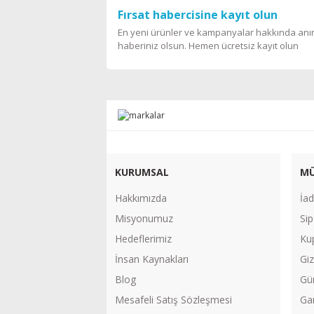
Fırsat habercisine kayıt olun
En yeni ürünler ve kampanyalar hakkında an
haberiniz olsun. Hemen ücretsiz kayıt olun
KURUMSAL
MÜ
Hakkımızda
İad
Misyonumuz
Sip
Hedeflerimiz
Ku
İnsan Kaynakları
Giz
Blog
Gü
Mesafeli Satış Sözleşmesi
Gar