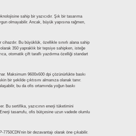
nolojisine sahip bir yazıcıdır. Şık bir tasarıma
 uygun olmayabilir. Ancak, büyük yapısına rağmen,
azdır. Bu büyüklük, özellikle sınırlı alana sahip
t olarak 350 yapraklık bir tepsiye sahipken, isteğe
ca, otomatik çift taraflı yazdırma özelliği standart
unar. Maksimum 9600x600 dpi çözünürlükte baskı
kin bir şekilde çıktısını almanıza olanak tanır.
aşabilir, bu da ofis ortamında yoğun baskı
er. Bu sertifika, yazıcının enerji tüketimini
 Enerji tasarrufu, ofis bütçesine uzun vadede olumlu
7750CDN’nin bir dezavantajı olarak öne çıkabilir.