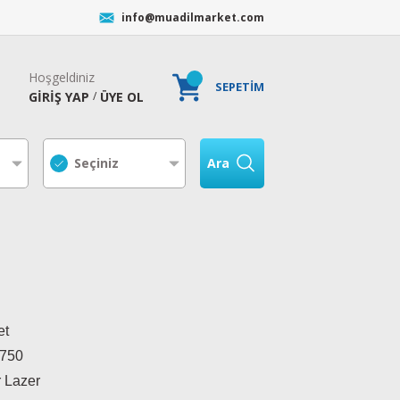
info@muadilmarket.com
Hoşgeldiniz
SEPETİM
GİRİŞ YAP
ÜYE OL
/
Ara
et
7750
r Lazer