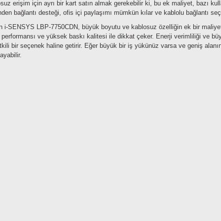
suz erişim için ayrı bir kart satın almak gerekebilir ki, bu ek maliyet, bazı kulla
nden bağlantı desteği, ofis içi paylaşımı mümkün kılar ve kablolu bağlantı se
 i-SENSYS LBP-7750CDN, büyük boyutu ve kablosuz özelliğin ek bir maliyet 
 performansı ve yüksek baskı kalitesi ile dikkat çeker. Enerji verimliliği ve büy
etkili bir seçenek haline getirir. Eğer büyük bir iş yükünüz varsa ve geniş alanı
ayabilir.