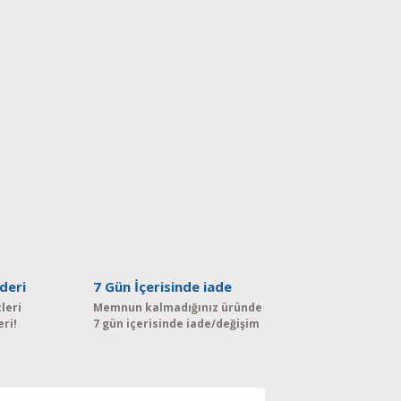
deri
7 Gün İçerisinde iade
leri
Memnun kalmadığınız üründe
eri!
7 gün içerisinde iade/değişim