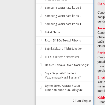
Can
samsung yazıcı hata kodu 3
Canon
Samsung yazıcı hata kodu 2
sahip
sundu
Samsung yazıcı hata kodu 1
Tasa
Etiket Nedir
Canon
ofisl
Ricoh D110A Tekstil Ribonu
bağlı
olara
Sağlık Sektörü Tıbbi Etiketler
Perf
RFID Etiketleme Sistemleri
Canon
yapab
Baskes Tabaka Etiketi Nasıl Seçilir
Baskı
gereks
Suya Dayanıklı Etiketleri
Yazdırmaya Nasıl Başlanır?
Enerj
Yazıc
Dymo Etiket Yazıcısı ? satın
minim
almadan önce bunu okuyun!!
katkıl
Kablo
Tüm Bloglar
Stand