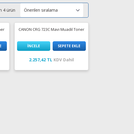
 4 ürün
ner
CANON CRG 723C Mavi Muadil Toner
E
İNCELE
SEPETE EKLE
2.257,42 TL
KDV Dahil