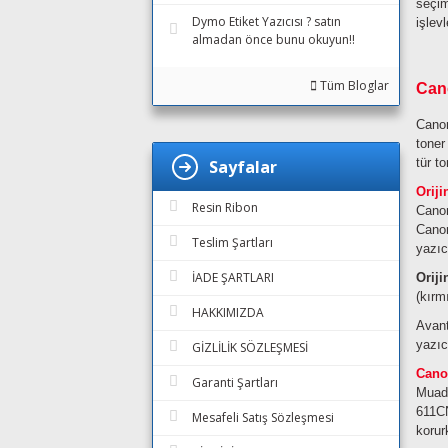
seçim
Dymo Etiket Yazıcısı ? satın
işlev
almadan önce bunu okuyun!!
Tüm Bloglar
Cano
Canon
toner
tür t
Sayfalar
Orij
Resin Ribon
Canon
Canon
Teslim Şartları
yazıc
İADE ŞARTLARI
Oriji
(kırm
HAKKIMIZDA
Avant
yazıc
GİZLİLİK SÖZLEŞMESİ
Cano
Garanti Şartları
Muadi
611CN
Mesafeli Satış Sözleşmesi
korur