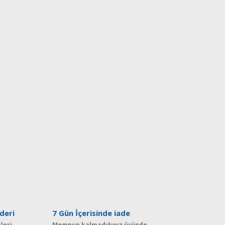
deri
7 Gün İçerisinde iade
leri
Memnun kalmadığınız üründe