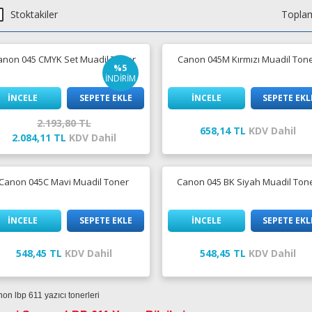
Stoktakiler
Toplam
anon 045 CMYK Set Muadil Toner
Canon 045M Kırmızı Muadil Ton
%5
İNDİRİM
İNCELE
SEPETE EKLE
İNCELE
SEPETE EKL
2.193,80 TL
658,14 TL
KDV Dahil
2.084,11 TL
KDV Dahil
Canon 045C Mavi Muadil Toner
Canon 045 BK Siyah Muadil Ton
İNCELE
SEPETE EKLE
İNCELE
SEPETE EKL
548,45 TL
KDV Dahil
548,45 TL
KDV Dahil