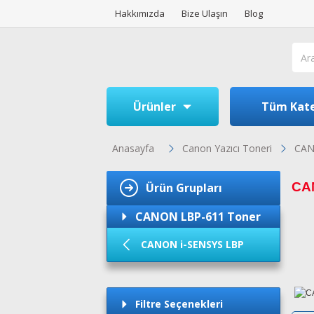
Hakkımızda
Bize Ulaşın
Blog
Ürünler
Tüm Kate
Anasayfa
Canon Yazıcı Toneri
CAN
CA
Ürün Grupları
CANON LBP-611 Toner
CANON i-SENSYS LBP
Filtre Seçenekleri