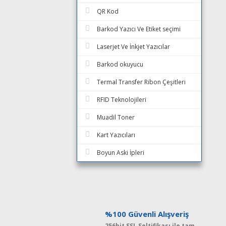
QR Kod
Barkod Yazıcı Ve Etiket seçimi
Laserjet Ve İnkjet Yazıcılar
Barkod okuyucu
Termal Transfer Ribon Çeşitleri
RFID Teknolojileri
Muadil Toner
Kart Yazıcıları
Boyun Aski İpleri
%100 Güvenli Alışveriş
256bit SSL Seltifikası ile tam