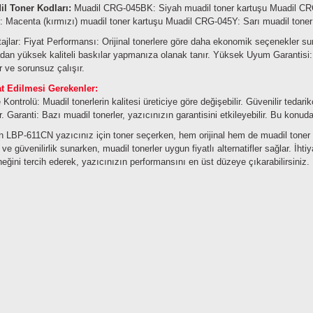
l Toner Kodları:
Muadil CRG-045BK: Siyah muadil toner kartuşu
Muadil CR
 Macenta (kırmızı) muadil toner kartuşu
Muadil CRG-045Y: Sarı muadil toner
ajlar:
Fiyat Performansı: Orijinal tonerlere göre daha ekonomik seçenekler su
an yüksek kaliteli baskılar yapmanıza olanak tanır.
Yüksek Uyum Garantisi:
r ve sorunsuz çalışır.
at Edilmesi Gerekenler:
e Kontrolü: Muadil tonerlerin kalitesi üreticiye göre değişebilir. Güvenilir teda
r.
Garanti: Bazı muadil tonerler, yazıcınızın garantisini etkileyebilir. Bu konuda
 LBP-611CN yazıcınız için toner seçerken, hem orijinal hem de muadil toner s
e ve güvenilirlik sunarken, muadil tonerler uygun fiyatlı alternatifler sağlar. İ
eğini tercih ederek, yazıcınızın performansını en üst düzeye çıkarabilirsiniz.