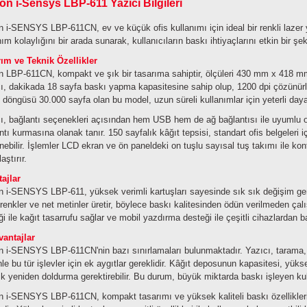
n i-Sensys LBP-611 Yazıcı Bilgileri
 i-SENSYS LBP-611CN, ev ve küçük ofis kullanımı için ideal bir renkli lazer
nım kolaylığını bir arada sunarak, kullanıcıların baskı ihtiyaçlarını etkin bir şe
ım ve Teknik Özellikler
 LBP-611CN, kompakt ve şık bir tasarıma sahiptir, ölçüleri 430 mm x 418 mm x
ı, dakikada 18 sayfa baskı yapma kapasitesine sahip olup, 1200 dpi çözünürlü
 döngüsü 30.000 sayfa olan bu model, uzun süreli kullanımlar için yeterli dayan
ı, bağlantı seçenekleri açısından hem USB hem de ağ bağlantısı ile uyumlu olup
ntı kurmasına olanak tanır. 150 sayfalık kâğıt tepsisi, standart ofis belgeleri i
nebilir. İşlemler LCD ekran ve ön paneldeki on tuşlu sayısal tuş takımı ile kont
aştırır.
ajlar
 i-SENSYS LBP-611, yüksek verimli kartuşları sayesinde sık sık değişim gerek
 renkler ve net metinler üretir, böylece baskı kalitesinden ödün verilmeden çalışa
iği ile kağıt tasarrufu sağlar ve mobil yazdırma desteği ile çeşitli cihazlarda
antajlar
 i-SENSYS LBP-611CN'nin bazı sınırlamaları bulunmaktadır. Yazıcı, tarama, fo
le bu tür işlevler için ek aygıtlar gereklidir. Kâğıt deposunun kapasitesi, yüksek
ık yeniden doldurma gerektirebilir. Bu durum, büyük miktarda baskı işleyen kulla
 i-SENSYS LBP-611CN, kompakt tasarımı ve yüksek kaliteli baskı özellikleri 