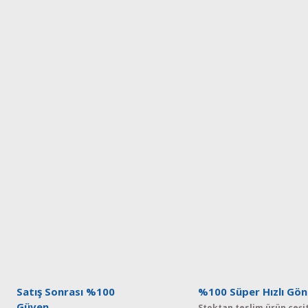
Satış Sonrası %100
%100 Süper Hızlı Gön
Güven
Stoktan teslim ürün çeşit