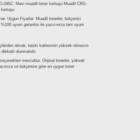
G-045C: Mavi muadil toner kartuşu
Muadil CRG-
 kartuşu
nar.
Uygun Fiyatlar: Muadil tonerler, bütçenizi
 %100 uyum garantisi ile yazıcınıza tam uyum
rikçilerden almak, baskı kalitesinin yüksek olmasını
 dikkatli olunmalıdır.
eçenekleri mevcuttur. Orijinal tonerler, yüksek
htiyacınıza ve bütçenize göre en uygun toner