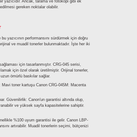
 bir yazıcıdır. Ancak, tarama ve fotokopi gibi ek
 edilmesi gereken noktalar olabilir.
r
ve bu yazıcının performansını sürdürmek için doğru
jinal ve muadil tonerler bulunmaktadır. İşte her iki
 sağlaması için tasarlanmıştır. CRG-045 serisi,
k için özel olarak üretilmiştir. Orijinal tonerler,
 uzun ömürlü baskılar sağlar.
Mavi toner kartuşu
Canon CRG-045M: Macenta
nar.
Güvenilirlik: Canon'un garantisi altında olup,
nabilir ve yüksek sayfa kapasitelerine sahiptir.
 genellikle %100 uyum garantisi ile gelir. Canon LBP-
ını artırabilir. Muadil tonerlerin seçimi, bütçenizi