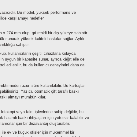
 yazıcıdır. Bu model, yüksek performans ve
kilde karşılamayı hedefler.
 274 mm olup, gri renkli bir dış yüzeye sahiptir.
k sunarak yüksek kaliteli baskılar sağlar. Aylık
ıklılığa sahiptir.
, kullanıcıların çeşitli cihazlarla kolayca
çin uygun bir kapasite sunar, ayrıca kâğıt elle de
rol edilebilir, bu da kullanıcı deneyimini daha da
tirmeden uzun süre kullanılabilir. Bu kartuşlar,
bilirsiniz. Yazıcı, otomatik çift taraflı baskı
n baskı almayı mümkün kılar.
tokopi veya faks işlevlerine sahip değildir, bu
 hacimli baskı ihtiyaçları için yetersiz kalabilir ve
nıcılar için bir dezavantaj oluşturabilir.
ile ev ve küçük ofisler için mükemmel bir