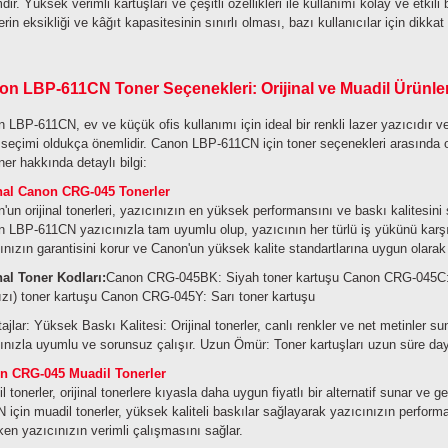
dir. Yüksek verimli kartuşları ve çeşitli özellikleri ile kullanımı kolay ve etkili
lerin eksikliği ve kâğıt kapasitesinin sınırlı olması, bazı kullanıcılar için dikkat
n LBP-611CN Toner Seçenekleri: Orijinal ve Muadil Ürünle
 LBP-611CN, ev ve küçük ofis kullanımı için ideal bir renkli lazer yazıcıdır 
 seçimi oldukça önemlidir. Canon LBP-611CN için toner seçenekleri arasında ori
oner hakkında detaylı bilgi:
inal Canon CRG-045 Tonerler
'un orijinal tonerleri, yazıcınızın en yüksek performansını ve baskı kalitesini
 LBP-611CN yazıcınızla tam uyumlu olup, yazıcının her türlü iş yükünü karşılama
ınızın garantisini korur ve Canon'un yüksek kalite standartlarına uygun olarak
nal Toner Kodları:
Canon CRG-045BK: Siyah toner kartuşu
Canon CRG-045C: 
ızı) toner kartuşu
Canon CRG-045Y: Sarı toner kartuşu
ajlar:
Yüksek Baskı Kalitesi: Orijinal tonerler, canlı renkler ve net metinler su
ınızla uyumlu ve sorunsuz çalışır.
Uzun Ömür: Toner kartuşları uzun süre daya
n CRG-045 Muadil Tonerler
l tonerler, orijinal tonerlere kıyasla daha uygun fiyatlı bir alternatif sunar ve
 için muadil tonerler, yüksek kaliteli baskılar sağlayarak yazıcınızın performans
ken yazıcınızın verimli çalışmasını sağlar.