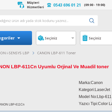
Müşteri
0543 696 01 21
(09:00 - 19:00)
Hizmetleri
goriler
ON i-SENSYS LBP
CANON LBP-611 Toner
NON LBP-611Cn
Uyumlu Orjinal Ve Muadil toner
Marka:Canon
Kategori:LaserJet
Model No:
Lbp-611
Yazıcı Tipi:Color L