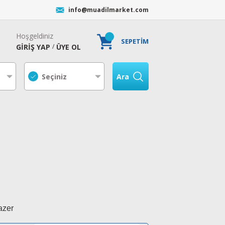
info@muadilmarket.com
Hoşgeldiniz
SEPETİM
GİRİŞ YAP
ÜYE OL
/
Ara
azer