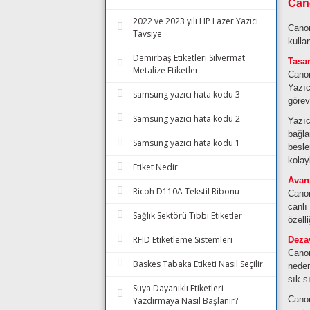
Cano
2022 ve 2023 yılı HP Lazer Yazıcı
Canon
Tavsiye
kulla
Demirbaş Etiketleri Silvermat
Tasar
Metalize Etiketler
Canon
Yazıc
samsung yazıcı hata kodu 3
görev
Samsung yazıcı hata kodu 2
Yazıc
bağla
Samsung yazıcı hata kodu 1
besle
kolayl
Etiket Nedir
Avant
Ricoh D110A Tekstil Ribonu
Canon
canlı
Sağlık Sektörü Tıbbi Etiketler
özell
RFID Etiketleme Sistemleri
Dezav
Canon
Baskes Tabaka Etiketi Nasıl Seçilir
neden
sık s
Suya Dayanıklı Etiketleri
Canon
Yazdırmaya Nasıl Başlanır?