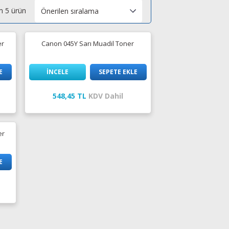
 5 ürün
er
Canon 045Y Sarı Muadil Toner
E
İNCELE
SEPETE EKLE
548,45 TL
KDV Dahil
er
E