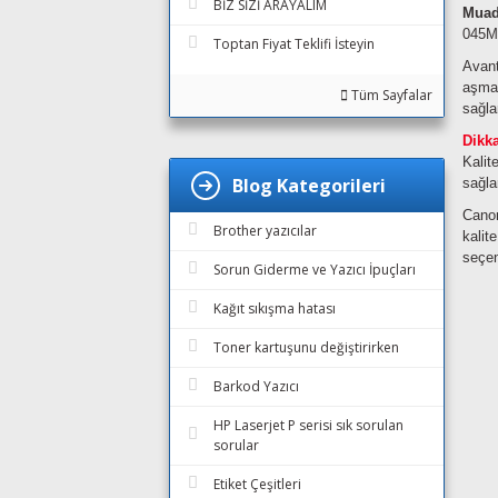
BİZ SİZİ ARAYALIM
Muadi
045M:
Toptan Fiyat Teklifi İsteyin
Avant
aşmad
Tüm Sayfalar
sağla
Dikk
Kalit
Blog Kategorileri
sağla
Canon
Brother yazıcılar
kalit
seçen
Sorun Giderme ve Yazıcı İpuçları
Kağıt sıkışma hatası
Toner kartuşunu değiştirirken
Barkod Yazıcı
HP Laserjet P serisi sık sorulan
sorular
Etiket Çeşitleri