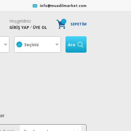
info@muadilmarket.com
Hoşgeldiniz
SEPETİM
GİRİŞ YAP
ÜYE OL
/
Ara
zer