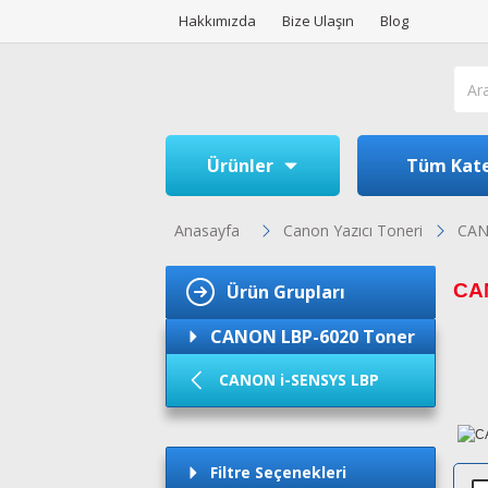
Hakkımızda
Bize Ulaşın
Blog
Ürünler
Tüm Kate
Anasayfa
Canon Yazıcı Toneri
CAN
CAN
Ürün Grupları
CANON LBP-6020 Toner
CANON i-SENSYS LBP
Filtre Seçenekleri