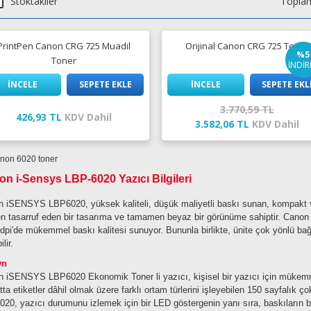
Stoktakiler
Toplam
PrintPen Canon CRG 725 Muadil
Orijinal Canon CRG 725 Toner
%5
Toner
İNDİR
İNCELE
SEPETE EKLE
İNCELE
SEPETE EKL
3.770,59 TL
426,93 TL
KDV Dahil
3.582,06 TL
KDV Dahil
n i-Sensys LBP-6020 Yazıcı Bilgileri
 iSENSYS LBP6020, yüksek kaliteli, düşük maliyetli baskı sunan, kompakt ve
n tasarruf eden bir tasarıma ve tamamen beyaz bir görünüme sahiptir. Can
dpi'de mükemmel baskı kalitesi sunuyor. Bununla birlikte, ünite çok yönlü ba
lir.
yn
 iSENSYS LBP6020 Ekonomik Toner li yazıcı, kişisel bir yazıcı için mükemmel 
tta etiketler dâhil olmak üzere farklı ortam türlerini işleyebilen 150 sayfalık 
20, yazıcı durumunu izlemek için bir LED göstergenin yanı sıra, baskıların baş