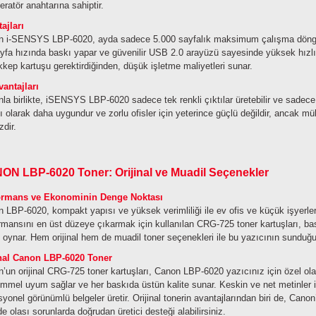
peratör anahtarına sahiptir.
ajları
 i-SENSYS LBP-6020, ayda sadece 5.000 sayfalık maksimum çalışma döngüsü 
yfa hızında baskı yapar ve güvenilir USB 2.0 arayüzü sayesinde yüksek hızlı 
kep kartuşu gerektirdiğinden, düşük işletme maliyetleri sunar.
antajları
la birlikte, iSENSYS LBP-6020 sadece tek renkli çıktılar üretebilir ve sadece t
ı olarak daha uygundur ve zorlu ofisler için yeterince güçlü değildir, ancak 
zdir.
ON LBP-6020 Toner: Orijinal ve Muadil Seçenekler
ormans ve Ekonominin Denge Noktası
 LBP-6020, kompakt yapısı ve yüksek verimliliği ile ev ofis ve küçük işyerleri
rmansını en üst düzeye çıkarmak için kullanılan CRG-725 toner kartuşları, bask
ol oynar. Hem orijinal hem de muadil toner seçenekleri ile bu yazıcının sunduğu 
inal Canon LBP-6020 Toner
’un orijinal CRG-725 toner kartuşları, Canon LBP-6020 yazıcınız için özel olara
mel uyum sağlar ve her baskıda üstün kalite sunar. Keskin ve net metinler ile
syonel görünümlü belgeler üretir. Orijinal tonerin avantajlarından biri de, Canon
e olası sorunlarda doğrudan üretici desteği alabilirsiniz.