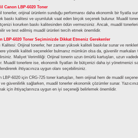
il Canon LBP-6020 Toner
l tonerler, orijinal ürünlerin sunduğu performansı daha ekonomik bir fiyatla su
k baskı kalitesi ve uyumluluk vaat eden birçok seçenek bulunur. Muadil tonerler
tçenizi korurken baskı kalitesinden ödün vermezsiniz. Ancak, muadil tonerler
ilir ve test edilmiş muadil ürünleri tercih etmek önemlidir.
n LBP-6020 Toner Seçiminizde Dikkat Etmeniz Gerekenler
 Kalitesi: Orijinal tonerler, her zaman yüksek kaliteli baskılar sunar ve renkler
lere yönelik kaliteli seçenekler bulmanız mümkün olsa da, güvenilir markaları t
lirsiniz.
Maliyet Verimliliği: Orijinal tonerin uzun ömürlü kartuşları, uzun vaded
lir. Muadil tonerlere ise, ekonomik fiyatları ile bütçenizi daha iyi yönetmenizi s
lendirerek ihtiyacınıza uygun olanı seçebilirsiniz.
 LBP-6020 için CRG-725 toner kartuşları, hem orijinal hem de muadil seçenekler 
e ve güvenilirlik sağlarken, muadil tonerler ekonomik çözümler sunar. Yazıcınız
ak için ihtiyaçlarınıza uygun en iyi seçeneği belirlemek önemlidir.