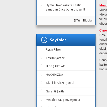
Dymo Etiket Yazıcısı ? satın
Muad
almadan önce bunu okuyun!!
Muadi
yükse
ve bü
Tüm Bloglar
güven
Cano
Baskı
Sayfalar
toner
edebi
olabi
Resin Ribon
değer
Teslim Şartları
Canon
kalit
İADE ŞARTLARI
korum
HAKKIMIZDA
GİZLİLİK SÖZLEŞMESİ
Garanti Şartları
Mesafeli Satış Sözleşmesi