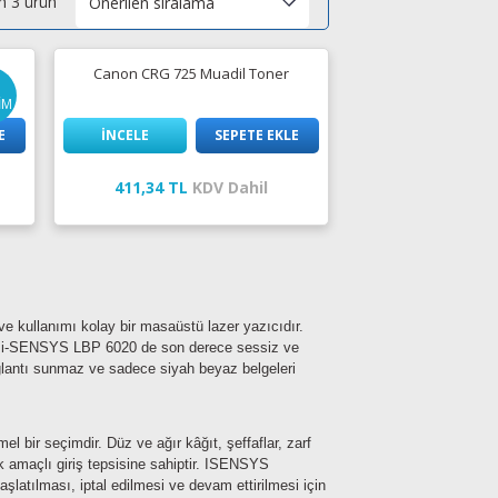
 3 ürün
Canon CRG 725 Muadil Toner
İM
E
İNCELE
SEPETE EKLE
411,34 TL
KDV Dahil
 kullanımı kolay bir masaüstü lazer yazıcıdır.
on i-SENSYS LBP 6020 de son derece sessiz ve
ğlantı sunmaz ve sadece siyah beyaz belgeleri
bir seçimdir. Düz ve ağır kâğıt, şeffaflar, zarf
çok amaçlı giriş tepsisine sahiptir. ISENSYS
latılması, iptal edilmesi ve devam ettirilmesi için