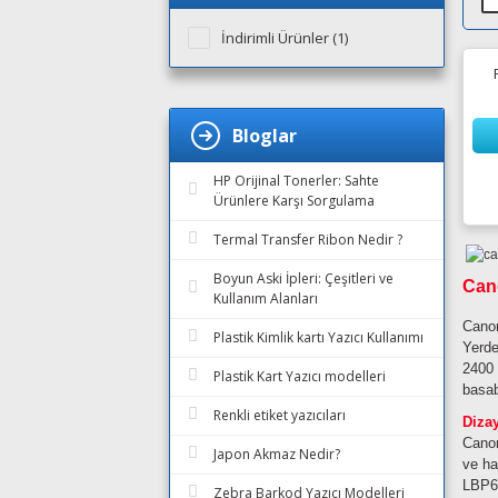
İndirimli Ürünler (1)
Bloglar
HP Orijinal Tonerler: Sahte
Ürünlere Karşı Sorgulama
Termal Transfer Ribon Nedir ?
Boyun Aski İpleri: Çeşitleri ve
Cano
Kullanım Alanları
Canon
Plastik Kimlik kartı Yazıcı Kullanımı
Yerde
2400 
Plastik Kart Yazıcı modelleri
basabi
Renkli etiket yazıcıları
Diza
Canon
Japon Akmaz Nedir?
ve ha
LBP60
Zebra Barkod Yazıcı Modelleri