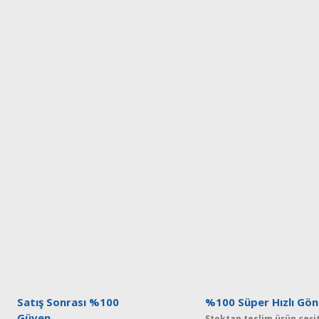
Satış Sonrası %100
%100 Süper Hızlı Gön
Güven
Stoktan teslim ürün çeşit