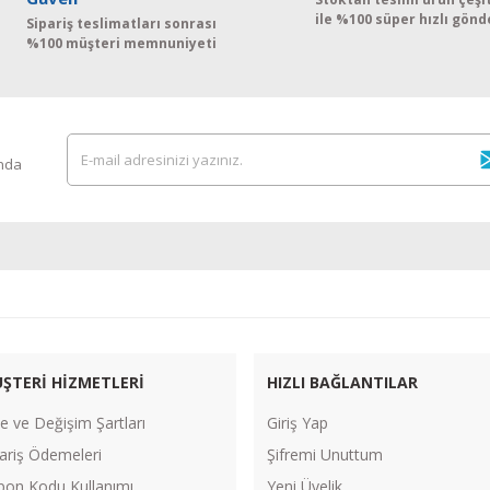
ile %100 süper hızlı gönd
Sipariş teslimatları sonrası
%100 müşteri memnuniyeti
ında
ŞTERİ HİZMETLERİ
HIZLI BAĞLANTILAR
e ve Değişim Şartları
Giriş Yap
ariş Ödemeleri
Şifremi Unuttum
pon Kodu Kullanımı
Yeni Üyelik