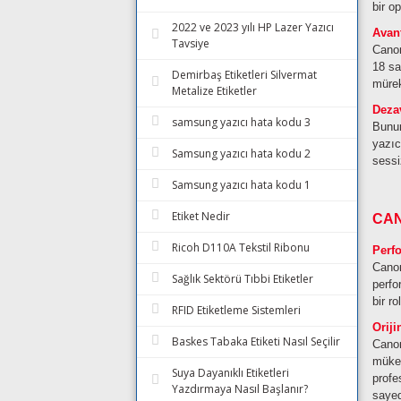
bir o
2022 ve 2023 yılı HP Lazer Yazıcı
Avant
Tavsiye
Canon
18 sa
Demirbaş Etiketleri Silvermat
mürek
Metalize Etiketler
Dezav
samsung yazıcı hata kodu 3
Bunun
yazıc
Samsung yazıcı hata kodu 2
sessi
Samsung yazıcı hata kodu 1
Etiket Nedir
CAN
Ricoh D110A Tekstil Ribonu
Perf
Canon
Sağlık Sektörü Tıbbi Etiketler
perfo
bir r
RFID Etiketleme Sistemleri
Orij
Baskes Tabaka Etiketi Nasıl Seçilir
Canon
mükem
Suya Dayanıklı Etiketleri
profe
Yazdırmaya Nasıl Başlanır?
sayed