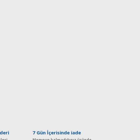
deri
7 Gün İçerisinde iade
leri
Memnun kalmadığınız üründe