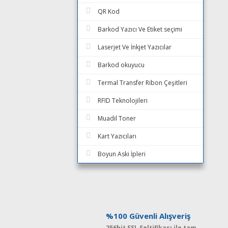
QR Kod
Barkod Yazıcı Ve Etiket seçimi
Laserjet Ve İnkjet Yazıcılar
Barkod okuyucu
Termal Transfer Ribon Çeşitleri
RFID Teknolojileri
Muadil Toner
Kart Yazıcıları
Boyun Aski İpleri
%100 Güvenli Alışveriş
256bit SSL Seltifikası ile tam