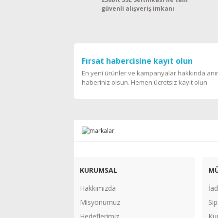
güvenli alışveriş imkanı
Fırsat habercisine kayıt olun
En yeni ürünler ve kampanyalar hakkında an
haberiniz olsun. Hemen ücretsiz kayıt olun
KURUMSAL
MÜ
Hakkımızda
İad
Misyonumuz
Sip
Hedeflerimiz
Ku