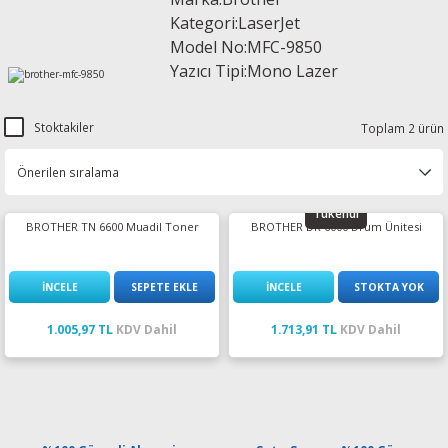
Kategori:LaserJet
esin Ribon
oner
rJet CP
Model No:MFC
-9850
Yazıcı Tipi:Mono Lazer
rjet Pro
Stoktakiler
Toplam 2 ürün
Tükendi
BROTHER TN 6600 Muadil Toner
BROTHER DR 6000 Drum Ünitesi
İNCELE
SEPETE EKLE
İNCELE
STOKTA YOK
1.005,97 TL
KDV Dahil
1.713,91 TL
KDV Dahil