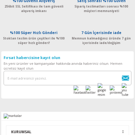
%100 Güvenli Alışveriş
Satış Sonrası %100 Güven
256bit SSL Seltifikası ile tam güvenli
Sipariş teslimatları sonrası %100
alışveriş imkanı
müşteri memnuniyeti
%100 Süper Hızlı Gönderi
7 Gün İçerisinde iade
Stoktan teslim ürün çeşitleri ile %100
Memnun kalmadığınız üründe 7 gün
süper hızlı gönderi!
içerisinde iade/değişim
Fırsat habercisine kayıt olun
En yeni ürünler ve kampanyalar hakkında anında haberiniz olsun. Hemen
ücretsiz kayıt olun
KURUMSAL