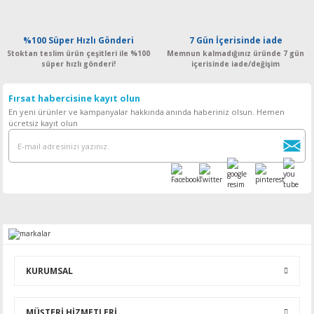
%100 Süper Hızlı Gönderi
7 Gün İçerisinde iade
Stoktan teslim ürün çeşitleri ile %100
Memnun kalmadığınız üründe 7 gün
süper hızlı gönderi!
içerisinde iade/değişim
Fırsat habercisine kayıt olun
En yeni ürünler ve kampanyalar hakkında anında haberiniz olsun. Hemen
ücretsiz kayıt olun
KURUMSAL
MÜŞTERİ HİZMETLERİ