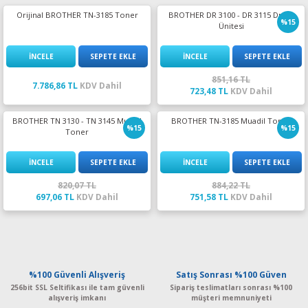
Orijinal BROTHER TN-3185 Toner
BROTHER DR 3100 - DR 3115 Drum
%15
Ünitesi
İNCELE
SEPETE EKLE
İNCELE
SEPETE EKLE
851,16 TL
7.786,86 TL
KDV Dahil
723,48 TL
KDV Dahil
BROTHER TN 3130 - TN 3145 Muadil
BROTHER TN-3185 Muadil Toner
%15
%15
Toner
İNCELE
SEPETE EKLE
İNCELE
SEPETE EKLE
820,07 TL
884,22 TL
697,06 TL
KDV Dahil
751,58 TL
KDV Dahil
%100 Güvenli Alışveriş
Satış Sonrası %100 Güven
256bit SSL Seltifikası ile tam güvenli
Sipariş teslimatları sonrası %100
alışveriş imkanı
müşteri memnuniyeti