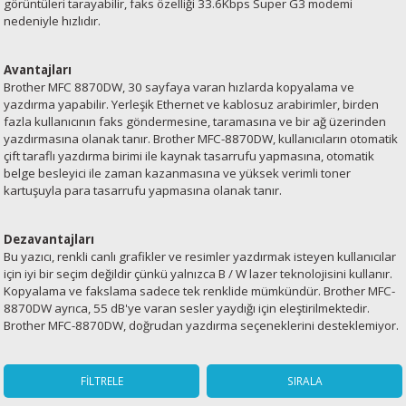
görüntüleri tarayabilir, faks özelliği 33.6Kbps Super G3 modemi
nedeniyle hızlıdır.
Avantajları
Brother MFC 8870DW, 30 sayfaya varan hızlarda kopyalama ve
yazdırma yapabilir. Yerleşik Ethernet ve kablosuz arabirimler, birden
fazla kullanıcının faks göndermesine, taramasına ve bir ağ üzerinden
yazdırmasına olanak tanır. Brother MFC-8870DW, kullanıcıların otomatik
çift taraflı yazdırma birimi ile kaynak tasarrufu yapmasına, otomatik
belge besleyici ile zaman kazanmasına ve yüksek verimli toner
kartuşuyla para tasarrufu yapmasına olanak tanır.
Dezavantajları
Bu yazıcı, renkli canlı grafikler ve resimler yazdırmak isteyen kullanıcılar
için iyi bir seçim değildir çünkü yalnızca B / W lazer teknolojisini kullanır.
Kopyalama ve fakslama sadece tek renklide mümkündür. Brother MFC-
8870DW ayrıca, 55 dB'ye varan sesler yaydığı için eleştirilmektedir.
Brother MFC-8870DW, doğrudan yazdırma seçeneklerini desteklemiyor.
FİLTRELE
SIRALA