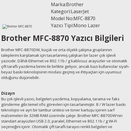
Marka:Brother
esin Ribon
oner
rJet CP
Kategori:LaserJet
Model No:MFC
-8870
rjet Pro
Yazıcı Tipi:Mono Lazer
Brother MFC-8870 Yazıcı Bilgileri
Brother MFC-8870DW, küçük ve orta ölçekli çalışma gruplarının
taleplerini karşılamak için tasarlanmış çalışkan bir lazer çok işlevli
yazıcıdır. Dâhili Ethernet ve 802.11b / g kablosuz arayüzler ve otomatik
çift taraflı yazdırma birimi ile birlikte geliyor, ancak bazı kullanıcılar siyah-
beyaz baskı teknolojisinin modası geçmiş ve ihtiyaçları için uyumsuz
olduğunu düşünebilir.
Dizayn
Bu çok işlevli yazıcı, belgeleri yazdırma, kopyalama, tarama ve faks
gönderme gibi temel ofis görevleri için tasarlanmıştır. B / W lazer baskı
teknolojisi ve ayrı bir tambur ünitesi ve toner kartuşu içeren sarf
malzemeleri ile 32MB RAM üzerinde çalışır. Brother MFC-8870DW'nin
standart arayüzleri USB 2.0, paralel, Ethernet ve 802.11b / g Wi-Fi
seçeneğini içerir. Otomatik çift taraflı tarayıcı renkli belgeleri ve