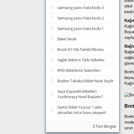
Baskı
etkili
samsung yazıcı hata kodu 3
keski
Samsung yazıcı hata kodu 2
Kağı
Kağıt
Samsung yazıcı hata kodu 1
Boyut
sayfa
Etiket Nedir
Bağla
Ricoh D110A Tekstil Ribonu
Bağla
sağla
Sağlık Sektörü Tıbbi Etiketler
güveni
RFID Etiketleme Sistemleri
Broth
beyaz
Baskes Tabaka Etiketi Nasıl Seçilir
Kağıt
Suya Dayanıklı Etiketleri
Yazdırmaya Nasıl Başlanır?
Brot
Dymo Etiket Yazıcısı ? satın
almadan önce bunu okuyun!!
Broth
model
Tüm Bloglar
uzun 