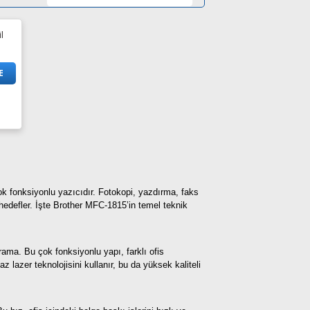
l
E
ok fonksiyonlu yazıcıdır. Fotokopi, yazdırma, faks
yı hedefler. İşte Brother MFC-1815’in temel teknik
rama. Bu çok fonksiyonlu yapı, farklı ofis
z lazer teknolojisini kullanır, bu da yüksek kaliteli