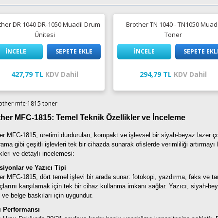
ther DR 1040 DR-1050 Muadil Drum
Brother TN 1040 - TN1050 Muadi
Ünitesi
Toner
İNCELE
SEPETE EKLE
İNCELE
SEPETE EKL
427,79 TL
KDV Dahil
294,79 TL
KDV Dahil
ther MFC-1815: Temel Teknik Özellikler ve İnceleme
er MFC-1815, üretimi durdurulan, kompakt ve işlevsel bir siyah-beyaz lazer ç
rama gibi çeşitli işlevleri tek bir cihazda sunarak ofislerde verimliliği artırma
ikleri ve detaylı incelemesi:
iyonlar ve Yazıcı Tipi
er MFC-1815, dört temel işlevi bir arada sunar: fotokopi, yazdırma, faks ve ta
açlarını karşılamak için tek bir cihaz kullanma imkanı sağlar. Yazıcı, siyah-beya
 ve belge baskıları için uygundur.
ı Performansı