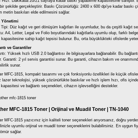
 Hızı: Dakikada 20/21 sayfaya kadar baskı yapabilme kapasitesine sahiptir. Bu 
 bir şekilde gerçekleştirir.
Baskı Çözünürlüğü: 2400 x 600 dpi'ye kadar baskı ç
n metin baskıları elde edilmesini sağlar.
t Yönetimi
 Tipi: Düz kağıt ve geri dönüşüm kağıtları ile uyumludur, bu da çeşitli kağıt 
u: A4, Letter, Legal ve Folio boyutlarındaki kağıtlarla uyumlu olup, farklı belge 
 kapasitesine sahip kağıt tepsisi bulunur. Bu, orta büyüklükteki ofislerde yeterl
ntı ve Garantiler
ntı: Yüksek hızlı USB 2.0 bağlantısı ile bilgisayarlara bağlanabilir. Bu bağlantı
r.
Garanti: 2 yıl servis garantisi sunar. Bu garanti, cihazın bakım ve onarımınd
lirlik sunar.
er MFC-1815, kompakt tasarımı ve çok fonksiyonlu özellikleri ile küçük ofisler
 lazer teknolojisi, yüksek çözünürlükte baskılar ve hızlı işlem hızı, ofis içinde
 kapasitesi ve bağlantı seçenekleri, cihazın işlevselliğini destekler.
her MFC-1815 Toner | Orijinal ve Muadil Toner | TN-1040
er MFC-1815 yazıcınız için kaliteli toner seçenekleri arıyorsanız, doğru yer
inizle uyumlu orijinal ve muadil toner seçeneklerini bulabilirsiniz. En uygun f
ömür sağlar.