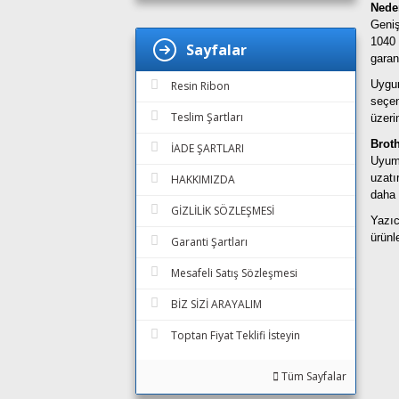
Nede
Geniş
1040 
Sayfalar
garan
Uygun
Resin Ribon
seçen
Teslim Şartları
üzeri
Broth
İADE ŞARTLARI
Uyuml
uzatı
HAKKIMIZDA
daha 
GİZLİLİK SÖZLEŞMESİ
Yazıc
ürünl
Garanti Şartları
Mesafeli Satış Sözleşmesi
BİZ SİZİ ARAYALIM
Toptan Fiyat Teklifi İsteyin
Tüm Sayfalar