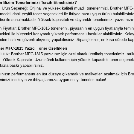
n Bizim Tonerlerimizi Tercih Etmelisiniz?
 Ürün Seçeneği: Orijinal ve yüksek kaliteli muadil tonerlerimizi, Brother MFC-
modeli dahil çeşitli toner seçenekleri ile ihtiyacınıza uygun ürünü bulabilirsini
tisi ile sunulmaktadır. Yüksek kapasiteli ve dayanıklı tonerlerimiz, yazıcınızın 
 Fiyatlar: Brother MFC-1815 tonerlerini, piyasanın en uygun fiyatlarıyla temin
ekleri ile bütçenizi koruyarak yüksek performanslı baskılar alabilirsiniz.
Kolay
nden hızlı ve güvenli alışveriş yapabilirsiniz. Siparişleriniz, en kısa sürede kap
er MFC-1815 Yazıcı Toner Özellikleri
uluk: Brother MFC-1815 yazıcınız için özel olarak üretilmiş tonerlerimiz, 
r.
Yüksek Kapasite: Uzun süreli kullanım için yüksek kapasiteli toner seçenekl
fazla baskı yapabilirsiniz.
ınızın performansını en üst düzeye çıkarmak ve maliyetleri azaltmak için Br
erimizi inceleyin ve ihtiyaçlarınıza uygun en iyi tonerleri bulun!