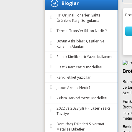
Bloglar
Bro
HP Orijinal Tonerler: Sahte
Ürünlere Karşı Sorgulama
Termal Transfer Ribon Nedir ?
Boyun Aski İpleri: Çeşitleri ve
Kullanım Alanları
Plastik Kimlik kartı Yazıcı Kullanımı
Plastik Kart Yazıcı modelleri
B
ro
Renkli etiket yazıcıları
Broth
ve ta
Japon Akmaz Nedir?
özell
Zebra Barkod Yazıcı Modelleri
Fonks
Broth
2022 ve 2023 yılı HP Lazer Yazıcı
ihtiy
Tavsiye
metin
Demirbaş Etiketleri Silvermat
Bask
Metalize Etiketler