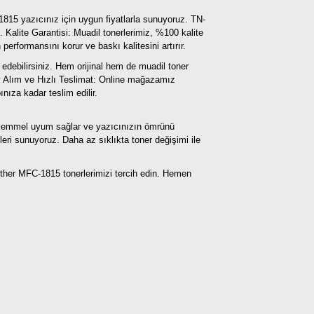
1815 yazıcınız için uygun fiyatlarla sunuyoruz. TN-
z.
Kalite Garantisi: Muadil tonerlerimiz, %100 kalite
performansını korur ve baskı kalitesini artırır.
 edebilirsiniz. Hem orijinal hem de muadil toner
 Alım ve Hızlı Teslimat: Online mağazamız
ınıza kadar teslim edilir.
mükemmel uyum sağlar ve yazıcınızın ömrünü
eri sunuyoruz. Daha az sıklıkta toner değişimi ile
other MFC-1815 tonerlerimizi tercih edin. Hemen