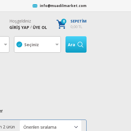
info@muadilmarket.com
Hoşgeldiniz
0
SEPETİM
0,00 TL
GİRİŞ YAP
ÜYE OL
/
Ara
er
 2 ürün