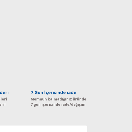
deri
7 Gün İçerisinde iade
leri
Memnun kalmadığınız üründe
eri!
7 gün içerisinde iade/değişim