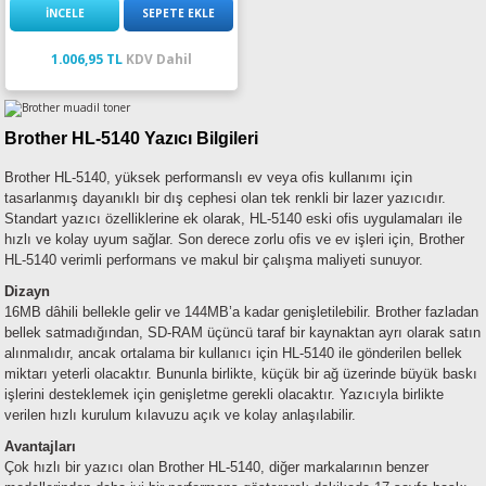
İNCELE
SEPETE EKLE
1.006,95 TL
KDV Dahil
Brother HL-5140 Yazıcı Bilgileri
Brother HL-5140, yüksek performanslı ev veya ofis kullanımı için
tasarlanmış dayanıklı bir dış cephesi olan tek renkli bir lazer yazıcıdır.
Standart yazıcı özelliklerine ek olarak, HL-5140 eski ofis uygulamaları ile
hızlı ve kolay uyum sağlar. Son derece zorlu ofis ve ev işleri için, Brother
HL-5140 verimli performans ve makul bir çalışma maliyeti sunuyor.
Dizayn
16MB dâhili bellekle gelir ve 144MB’a kadar genişletilebilir. Brother fazladan
bellek satmadığından, SD-RAM üçüncü taraf bir kaynaktan ayrı olarak satın
alınmalıdır, ancak ortalama bir kullanıcı için HL-5140 ile gönderilen bellek
miktarı yeterli olacaktır. Bununla birlikte, küçük bir ağ üzerinde büyük baskı
işlerini desteklemek için genişletme gerekli olacaktır. Yazıcıyla birlikte
verilen hızlı kurulum kılavuzu açık ve kolay anlaşılabilir.
Avantajları
Çok hızlı bir yazıcı olan Brother HL-5140, diğer markalarının benzer