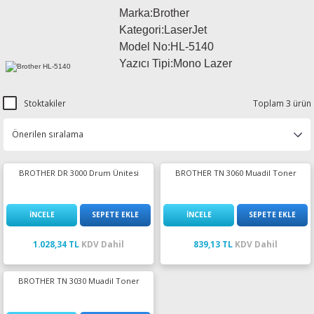
Marka:Brother
esin Ribon
oner
rJet CP
Kategori:LaserJet
Model No:
HL-5140
rjet Pro
Yazıcı Tipi:Mono Lazer
Stoktakiler
Toplam 3 ürün
BROTHER DR 3000 Drum Ünitesi
BROTHER TN 3060 Muadil Toner
İNCELE
SEPETE EKLE
İNCELE
SEPETE EKLE
1.028,34 TL
KDV Dahil
839,13 TL
KDV Dahil
BROTHER TN 3030 Muadil Toner