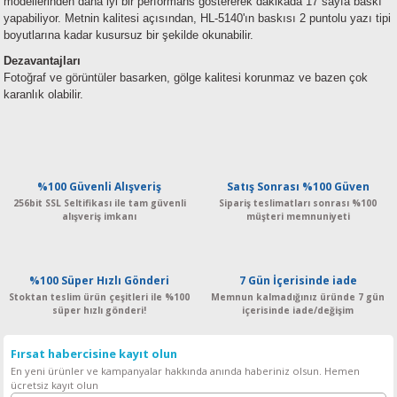
modellerinden daha iyi bir performans göstererek dakikada 17 sayfa baskı
yapabiliyor. Metnin kalitesi açısından, HL-5140'ın baskısı 2 puntolu yazı tipi
boyutlarına kadar kusursuz bir şekilde okunabilir.
Dezavantajları
Fotoğraf ve görüntüler basarken, gölge kalitesi korunmaz ve bazen çok
karanlık olabilir.
%100 Güvenli Alışveriş
Satış Sonrası %100 Güven
256bit SSL Seltifikası ile tam güvenli
Sipariş teslimatları sonrası %100
alışveriş imkanı
müşteri memnuniyeti
%100 Süper Hızlı Gönderi
7 Gün İçerisinde iade
Stoktan teslim ürün çeşitleri ile %100
Memnun kalmadığınız üründe 7 gün
süper hızlı gönderi!
içerisinde iade/değişim
Fırsat habercisine kayıt olun
En yeni ürünler ve kampanyalar hakkında anında haberiniz olsun. Hemen
ücretsiz kayıt olun