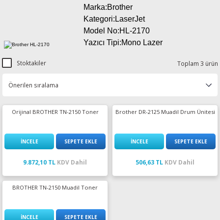
Marka:Brother
esin Ribon
oner
rJet CP
Kategori:LaserJet
Model No:
HL-2170
rjet Pro
Yazıcı Tipi:Mono Lazer
Stoktakiler
Toplam 3 ürün
Orijinal BROTHER TN-2150 Toner
Brother DR-2125 Muadil Drum Ünitesi
İNCELE
SEPETE EKLE
İNCELE
SEPETE EKLE
9.872,10 TL
KDV Dahil
506,63 TL
KDV Dahil
BROTHER TN-2150 Muadil Toner
İNCELE
SEPETE EKLE