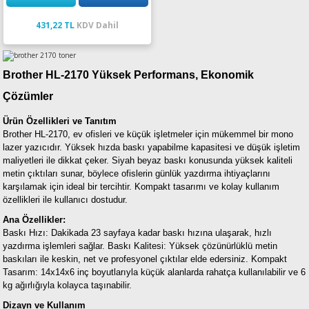
431,22 TL
KDV Dahil
Brother HL-2170 Yüksek Performans, Ekonomik
Çözümler
Ürün Özellikleri ve Tanıtım
Brother HL-2170, ev ofisleri ve küçük işletmeler için mükemmel bir mono
lazer yazıcıdır. Yüksek hızda baskı yapabilme kapasitesi ve düşük işletim
maliyetleri ile dikkat çeker. Siyah beyaz baskı konusunda yüksek kaliteli
metin çıktıları sunar, böylece ofislerin günlük yazdırma ihtiyaçlarını
karşılamak için ideal bir tercihtir. Kompakt tasarımı ve kolay kullanım
özellikleri ile kullanıcı dostudur.
Ana Özellikler:
Baskı Hızı: Dakikada 23 sayfaya kadar baskı hızına ulaşarak, hızlı
yazdırma işlemleri sağlar.
Baskı Kalitesi: Yüksek çözünürlüklü metin
baskıları ile keskin, net ve profesyonel çıktılar elde edersiniz.
Kompakt
Tasarım: 14x14x6 inç boyutlarıyla küçük alanlarda rahatça kullanılabilir ve 6
kg ağırlığıyla kolayca taşınabilir.
Dizayn ve Kullanım