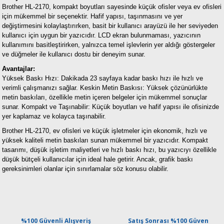
Brother HL-2170, kompakt boyutları sayesinde küçük ofisler veya ev ofisleri
için mükemmel bir seçenektir. Hafif yapısı, taşınmasını ve yer
değiştirmesini kolaylaştırırken, basit bir kullanıcı arayüzü ile her seviyeden
kullanıcı için uygun bir yazıcıdır. LCD ekran bulunmaması, yazıcının
kullanımını basitleştirirken, yalnızca temel işlevlerin yer aldığı göstergeler
ve düğmeler ile kullanıcı dostu bir deneyim sunar.
Avantajlar:
Yüksek Baskı Hızı: Dakikada 23 sayfaya kadar baskı hızı ile hızlı ve
verimli çalışmanızı sağlar.
Keskin Metin Baskısı: Yüksek çözünürlükte
metin baskıları, özellikle metin içeren belgeler için mükemmel sonuçlar
sunar.
Kompakt ve Taşınabilir: Küçük boyutları ve hafif yapısı ile ofisinizde
yer kaplamaz ve kolayca taşınabilir.
Brother HL-2170, ev ofisleri ve küçük işletmeler için ekonomik, hızlı ve
yüksek kaliteli metin baskıları sunan mükemmel bir yazıcıdır. Kompakt
tasarımı, düşük işletim maliyetleri ve hızlı baskı hızı, bu yazıcıyı özellikle
düşük bütçeli kullanıcılar için ideal hale getirir. Ancak, grafik baskı
gereksinimleri olanlar için sınırlamalar söz konusu olabilir.
%100 Güvenli Alışveriş
Satış Sonrası %100 Güven