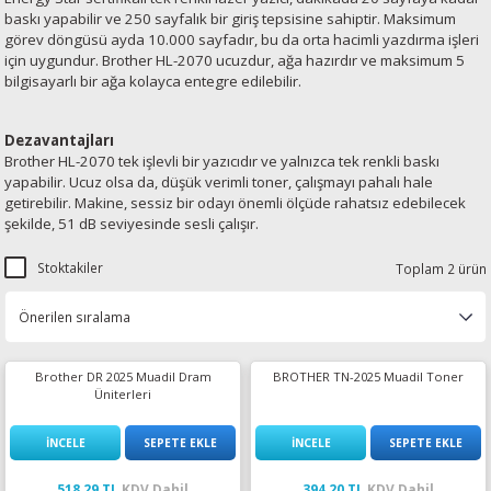
baskı yapabilir ve 250 sayfalık bir giriş tepsisine sahiptir. Maksimum
görev döngüsü ayda 10.000 sayfadır, bu da orta hacimli yazdırma işleri
için uygundur. Brother HL-2070 ucuzdur, ağa hazırdır ve maksimum 5
bilgisayarlı bir ağa kolayca entegre edilebilir.
Dezavantajları
Brother HL-2070 tek işlevli bir yazıcıdır ve yalnızca tek renkli baskı
yapabilir. Ucuz olsa da, düşük verimli toner, çalışmayı pahalı hale
getirebilir. Makine, sessiz bir odayı önemli ölçüde rahatsız edebilecek
şekilde, 51 dB seviyesinde sesli çalışır.
Stoktakiler
Toplam 2 ürün
Brother DR 2025 Muadil Dram
BROTHER TN-2025 Muadil Toner
Üniterleri
İNCELE
SEPETE EKLE
İNCELE
SEPETE EKLE
518,29 TL
KDV Dahil
394,20 TL
KDV Dahil