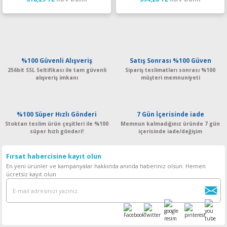
%100 Güvenli Alışveriş
Satış Sonrası %100 Güven
256bit SSL Seltifikası ile tam güvenli
Sipariş teslimatları sonrası %100
alışveriş imkanı
müşteri memnuniyeti
%100 Süper Hızlı Gönderi
7 Gün İçerisinde iade
Stoktan teslim ürün çeşitleri ile %100
Memnun kalmadığınız üründe 7 gün
süper hızlı gönderi!
içerisinde iade/değişim
Fırsat habercisine kayıt olun
En yeni ürünler ve kampanyalar hakkında anında haberiniz olsun. Hemen
ücretsiz kayıt olun