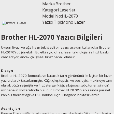
Marka:Brother
esin Ribon
oner
rJet CP
Kategori:LaserJet
Model No:
HL-2070
rjet Pro
Yazıcı Tipi:Mono Lazer
Brother HL-2070 Yazıcı Bilgileri
Uygun fiyatlı ve ağa hazır tek işlevli bir yazıcı arayan kullanıcılar Brother
HL-2070'i düşünebilir. Bu etkileyici cihaz, lazer teknolojisi ile hızlı baskı
vaat ediyor, ancak çalışması biraz pahalı olabilir.
Dizayn
Brother HL-2070, kompakt ve kutucuk tarzı görünümü ile kişisel bir lazer
yazıcı olarak tasarlanmıştır. Kâğıt çıkış tepsisi ve besleyici, makineye tam
olarak bütünleşmiştir ve 4 gösterge (kâğıt sıkışması, güç, toner, silindir)
üst panelin sol tarafında bulunur. Brother HL2070'in arkasında paralel
kablo, Ethernet ağı ve USB kablosu için 3 bağlantı noktası vardır.
Avantajları
Energy Star sertifikalı tek renkli lazer yazıcı, dakikada 20 sayfaya kadar