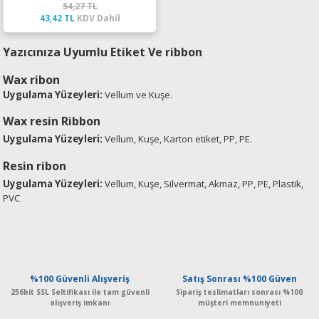
54,27 TL
43,42 TL
KDV Dahil
Yazıcınıza Uyumlu Etiket Ve ribbon
Wax ribon
Uygulama Yüzeyleri:
Vellum ve Kuşe.
Wax resin Ribbon
Uygulama Yüzeyleri:
Vellum, Kuşe, Karton etiket, PP, PE.
Resin ribon
Uygulama Yüzeyleri
:
Vellum, Kuşe, Silvermat, Akmaz, PP, PE, Plastik,
PVC
%100 Güvenli Alışveriş
Satış Sonrası %100 Güven
256bit SSL Seltifikası ile tam güvenli
Sipariş teslimatları sonrası %100
alışveriş imkanı
müşteri memnuniyeti