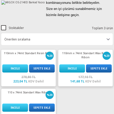
kombinasyonunu birlikte belirleyelim.
esin Ribon
oner
rJet CP
Size en iyi çözümü sunabilmemiz için
bizimle iletişime geçin.
rjet Pro
Stoktakiler
Toplam 3 ürün
110mm x 74mt Standart Resin Ribon
110mm x 74mt Standart Wax Resin
%20
%20
Ribon
İNCELE
SEPETE EKLE
İNCELE
SEPETE EKLE
278,80 TL
177,10 TL
223,04 TL
KDV Dahil
141,68 TL
KDV Dahil
110 x 74mt Standart Wax Ribon
%20
İNCELE
SEPETE EKLE