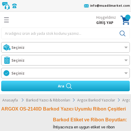
info@muadilmarket.com
Geri Dön
Geri Dön
Geri Dön
Geri Dön
Geri Dön
Geri Dön
Geri Dön
Geri Dön
Hoşgeldiniz
eri
cı Ribonu
r
z
 Unite
oneri
ıcı Toneri
ı Toneri
GİRİŞ YAP
er
AFİF YIKAMA
r
n
l Toner
ORTA YIKAMA
Ünt.
ıcılar
 Toner
ĞIR YIKAMA
Ünt.
t
n
Toner
t.
ress
Ara
i
l Toner
Ünt.
O MFP
Anasayfa
Barkod Yazıcı & Ribbonları
Argox Barkod Yazıcılar
Argo
ARGOX OS-2140D Barkod Yazıcı Uyumlu Ribon Çeşitleri
Wax-Resin Ribon
l Toner
t.
ra
Barkod Etiket ve Ribon Boyutları:
bon
er
rJet CM
s
İhtiyacınıza en uygun etiket ve ribon