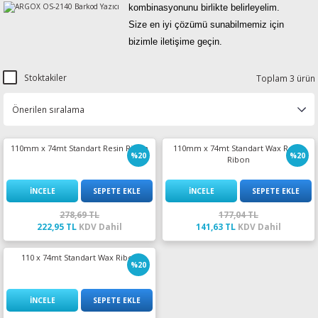
kombinasyonunu birlikte belirleyelim.
esin Ribon
oner
rJet CP
Size en iyi çözümü sunabilmemiz için
bizimle iletişime geçin.
rjet Pro
Stoktakiler
Toplam 3 ürün
110mm x 74mt Standart Resin Ribon
110mm x 74mt Standart Wax Resin
%20
%20
Ribon
İNCELE
SEPETE EKLE
İNCELE
SEPETE EKLE
278,69 TL
177,04 TL
222,95 TL
KDV Dahil
141,63 TL
KDV Dahil
110 x 74mt Standart Wax Ribon
%20
İNCELE
SEPETE EKLE