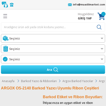
info@muadilmarket.com
Geri Dön
Geri Dön
Geri Dön
Geri Dön
Geri Dön
Geri Dön
Geri Dön
Geri Dön
Hoşgeldiniz
eri
cı Ribonu
r
z
 Unite
oneri
ıcı Toneri
ı Toneri
GİRİŞ YAP
er
AFİF YIKAMA
r
n
l Toner
ORTA YIKAMA
Ünt.
ıcılar
 Toner
ĞIR YIKAMA
Ünt.
t
n
Toner
t.
ress
Ara
i
l Toner
Ünt.
O MFP
Anasayfa
Barkod Yazıcı & Ribbonları
Argox Barkod Yazıcılar
Argo
ARGOX OS-2140 Barkod Yazıcı Uyumlu Ribon Çeşitleri
Wax-Resin Ribon
l Toner
t.
ra
Barkod Etiket ve Ribon Boyutları:
bon
er
rJet CM
s
İhtiyacınıza en uygun etiket ve ribon